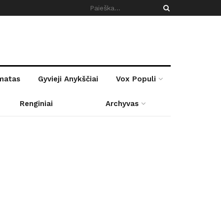
rmatas
Gyvieji Anykščiai
Vox Populi
Renginiai
Archyvas