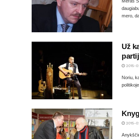
Meras Si
daugiabu
mero, da
Už ką
parti
2015-0
Noriu, k
politikoj
Knyg
2015-0
Anykščiu