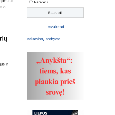
ojimu už
Nerenku.
usio
Rezultatai
rių
Balsavimų archyvas
us ir