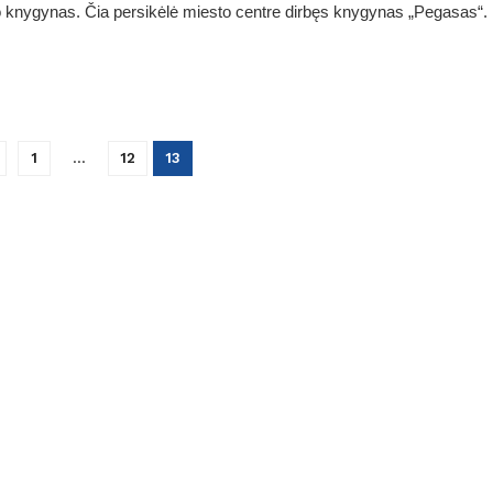
 knygynas. Čia persikėlė miesto centre dirbęs knygynas „Pegasas“.
1
…
12
13