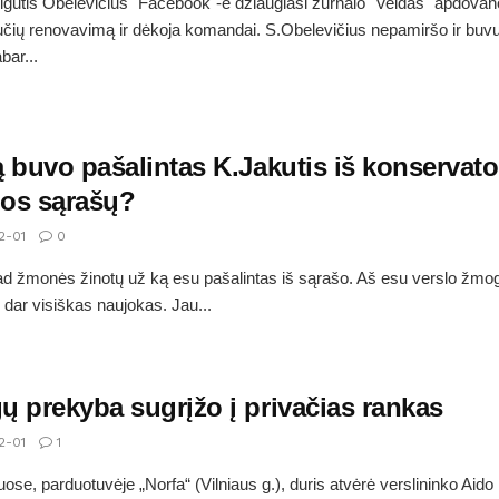
gutis Obelevičius "Facebook"-e džiaugiasi žurnalo "Veidas" apdovan
čių renovavimą ir dėkoja komandai. S.Obelevičius nepamiršo ir buv
bar...
 buvo pašalintas K.Jakutis iš konservato
jos sąrašų?
2-01
0
ad žmonės žinotų už ką esu pašalintas iš sąrašo. Aš esu verslo žmog
e dar visiškas naujokas. Jau...
ų prekyba sugrįžo į privačias rankas
2-01
1
ose, parduotuvėje „Norfa“ (Vilniaus g.), duris atvėrė verslininko Aido