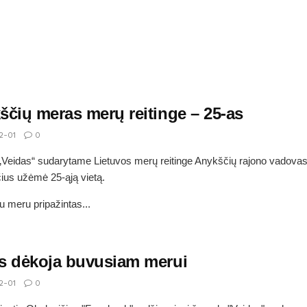
ščių meras merų reitinge – 25-as
2-01
0
„Veidas“ sudarytame Lietuvos merų reitinge Anykščių rajono vadovas
ius užėmė 25-ąją vietą.
u meru pripažintas...
s dėkoja buvusiam merui
2-01
0