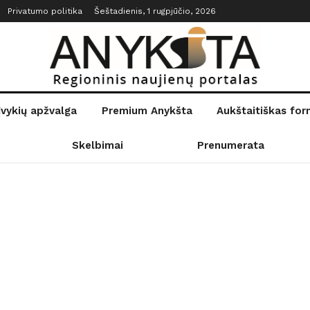
Privatumo politika
Šeštadienis, 1 rugpjūčio, 2026
įvykių apžvalga
Premium Anykšta
Aukštaitiškas fo
Skelbimai
Prenumerata