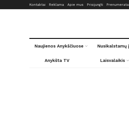
Kontaktai
Reklama
Apie mus
Prisijungti
Prenumerata
Naujienos Anykščiuose
Nusikalstamų 
Anykšta TV
Laisvalaikis