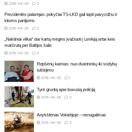
2015-04-28
0
Prezidentės patarėjas: pokyčiai TS-LKD gali tapti pavyzdžiu ir
kitoms partijoms
2015-04-28
2
„Naktiniai vilkai“ dar kartą mėgins įvažiuoti į Lenkiją arba keis
maršrutą per Baltijos šalis
2015-04-28
0
Repšėnų kaimas: nuo dvarininkų iki sodybų
tuštėjimo
2015-04-28
1
Tyrė gruntą apie buvusią policiją
2015-04-28
0
Anykštėnas Vokietijoje – nenugalimas
2015-04-28
0