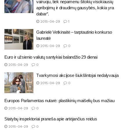
vairuoju, tiek nepamenu šitokių visokiausių
apribojimų ir draudimų gausybės, kokia yra
dabar“.
2015-04-29
1
Gabrielė Vetkinaitė – tarptautinio konkurso
laureatė
2015-04-29
0
Euro ir užsienio valiutų santykiai balandžio 29 dienai
2015-04-29
0
Tvarkymosi akcijose šiukšlintojai nedalyvauja
2015-04-29
0
Europos Parlamentas nutarė: plastikinių maišelių bus mažiau
2015-04-29
0
Statybų inspektoriai praneša apie artėjančius reidus
2015-04-29
0