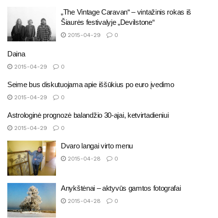
„The Vintage Caravan“ – vintažinis rokas iš
Šiaurės festivalyje „Devilstone“
2015-04-29
0
Daina
2015-04-29
0
Seime bus diskutuojama apie iššūkius po euro įvedimo
2015-04-29
0
Astrologinė prognozė balandžio 30-ajai, ketvirtadieniui
2015-04-29
0
Dvaro langai virto menu
2015-04-28
0
Anykštėnai – aktyvūs gamtos fotografai
2015-04-28
0