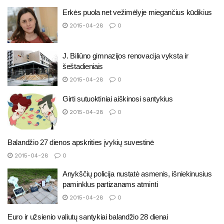
Erkės puola net vežimėlyje miegančius kūdikius
2015-04-28
0
J. Biliūno gimnazijos renovacija vyksta ir
šeštadieniais
2015-04-28
0
Girti sutuoktiniai aiškinosi santykius
2015-04-28
0
Balandžio 27 dienos apskrities įvykių suvestinė
2015-04-28
0
Anykščių policija nustatė asmenis, išniekinusius
paminklus partizanams atminti
2015-04-28
0
Euro ir užsienio valiutų santykiai balandžio 28 dienai