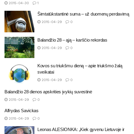
2015-04-30
1
Šimtatūkstantinė suma – už duomenų perdavimą
2015-04-29
0
Balandžio 28 – ąją – karščio rekordas
2015-04-29
0
Kovos su triukšmu dieną – apie triukšmo žalą
sveikatai
2015-04-29
0
Balandžio 28 dienos apskrities įvykių suvestinė
2015-04-29
0
Alfrydas Savickas
2015-04-29
0
Leonas ALESIONKA: „Kiek gyvenu Lietuvoje ir