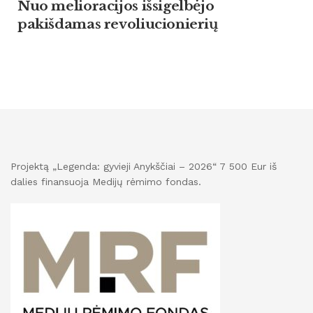
Nuo melioracijos išsigelbėjo
pakišdamas revoliucionierių
Projektą „Legenda: gyvieji Anykščiai – 2026“ 7 500 Eur iš
dalies finansuoja Medijų rėmimo fondas.