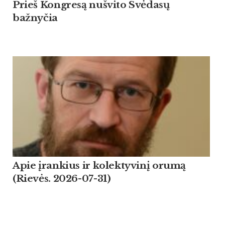
Prieš Kongresą nušvito Svėdasų
bažnyčia
Apie įrankius ir kolektyvinį orumą
(Rievės. 2026-07-31)