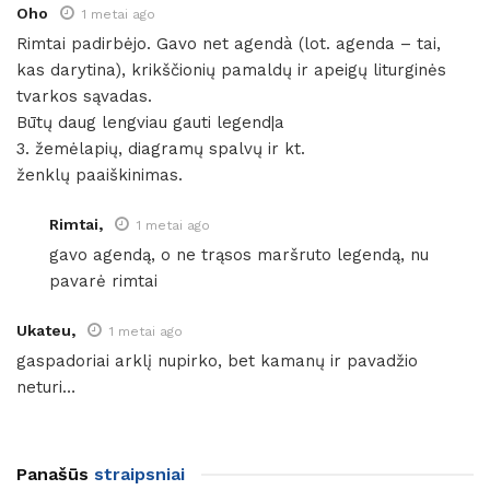
Oho
1 metai ago
Rimtai padirbėjo. Gavo net agendà (lot. agenda – tai,
kas darytina), krikščionių pamaldų ir apeigų liturginės
tvarkos sąvadas.
Būtų daug lengviau gauti legend|a
3. žemėlapių, diagramų spalvų ir kt.
ženklų paaiškinimas.
Rimtai,
1 metai ago
gavo agendą, o ne trąsos maršruto legendą, nu
pavarė rimtai
Ukateu,
1 metai ago
gaspadoriai arklį nupirko, bet kamanų ir pavadžio
neturi…
Panašūs
straipsniai