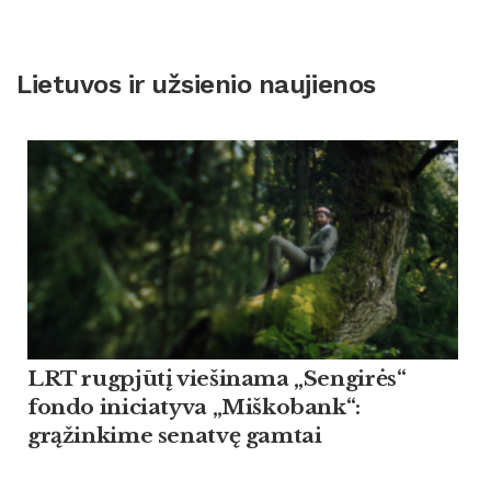
Lietuvos ir užsienio naujienos
LRT rugpjūtį viešinama „Sengirės“
fondo iniciatyva „Miškobank“:
grąžinkime senatvę gamtai