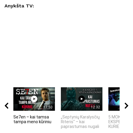
Anykšta TV:
17:50
12:32
Se7en – kai tamsa
„Septynių Karalysčių
5 MOKSLINIA
tampa meno kūriniu
Riteris" – kai
EKSPERIMEN
paprastumas nugali
KURIE SUKRĖT