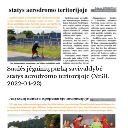
Saulės jėgainių parką savivaldybė
statys aerodromo teritorijoje (Nr.31,
2022-04-23)