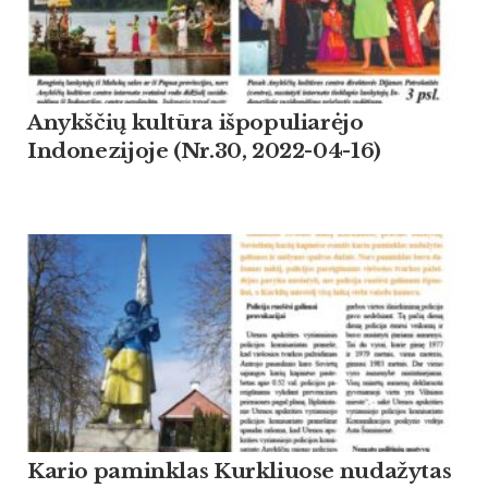
Anykščių kultūra išpopuliarėjo
Indonezijoje (Nr.30, 2022-04-16)
Kario paminklas Kurkliuose nudažytas