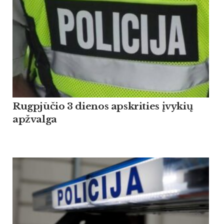
Rugpjūčio 3 dienos apskrities įvykių
apžvalga