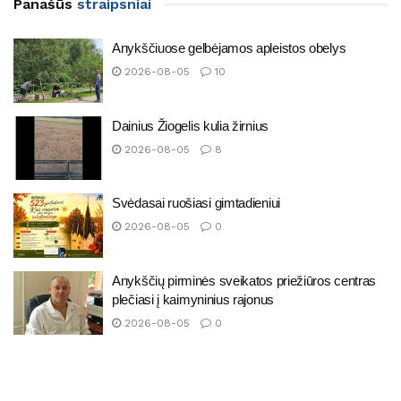
Panašūs
straipsniai
Anykščiuose gelbėjamos apleistos obelys
2026-08-05
10
Dainius Žiogelis kulia žirnius
2026-08-05
8
Svėdasai ruošiasi gimtadieniui
2026-08-05
0
Anykščių pirminės sveikatos priežiūros centras
plečiasi į kaimyninius rajonus
2026-08-05
0