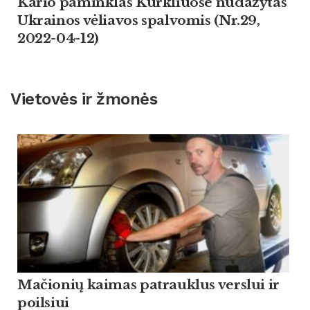
Kario paminklas Kurkliuose nudažytas
Ukrainos vėliavos spalvomis (Nr.29,
2022-04-12)
Vietovės ir žmonės
Mačionių kaimas patrauklus verslui ir
poilsiui