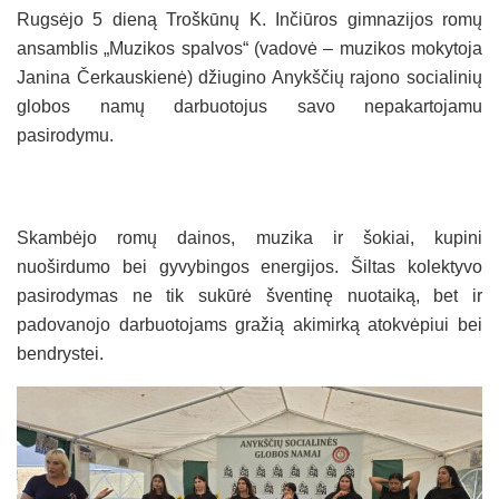
Rugsėjo 5 dieną Troškūnų K. Inčiūros gimnazijos romų
ansamblis „Muzikos spalvos“ (vadovė – muzikos mokytoja
Janina Čerkauskienė) džiugino Anykščių rajono socialinių
globos namų darbuotojus savo nepakartojamu
pasirodymu.
Skambėjo romų dainos, muzika ir šokiai, kupini
nuoširdumo bei gyvybingos energijos. Šiltas kolektyvo
pasirodymas ne tik sukūrė šventinę nuotaiką, bet ir
padovanojo darbuotojams gražią akimirką atokvėpiui bei
bendrystei.