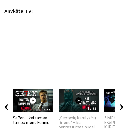
Anykšta TV:
17:50
12:32
Se7en – kai tamsa
„Septynių Karalysčių
5 MOKSLINIA
tampa meno kūriniu
Riteris" – kai
EKSPERIMEN
paprastumas nugali
KURIE SUKRĖT