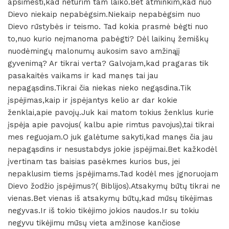
apsimesti,kad neturim tam laiko.Bet atminkim,kad nuo
Dievo niekaip nepabėgsim.Niekaip nepabėgsim nuo
Dievo rūstybės ir teismo. Tad kokia prasmė bėgti nuo
to,nuo kurio neįmanoma pabėgti? Dėl laikinų žemiškų
nuodėmingų malonumų aukosim savo amžinąjį
gyvenimą? Ar tikrai verta? Galvojam,kad pragaras tik
pasakaitės vaikams ir kad manęs tai jau
nepagąsdins.Tikrai čia niekas nieko negąsdina.Tik
įspėjimas,kaip ir įspėjantys kelio ar dar kokie
ženklai,apie pavojų.Juk kai matom tokius ženklus kurie
įspėja apie pavojus( kalbu apie rimtus pavojus),tai tikrai
mes reguojam.O juk galėtume sakyti,kad manęs čia jau
nepagąsdins ir nesustabdys jokie įspėjimai.Bet kažkodėl
įvertinam tas baisias pasėkmes kurios bus, jei
nepaklusim tiems įspėjimams.Tad kodėl mes įgnoruojam
Dievo žodžio įspėjimus?( Biblijos).Atsakymų būtų tikrai ne
vienas.Bet vienas iš atsakymų būtų,kad mūsų tikėjimas
negyvas.Ir iš tokio tikėjimo jokios naudos.Ir su tokiu
negyvu tikėjimu mūsų vieta amžinose kančiose