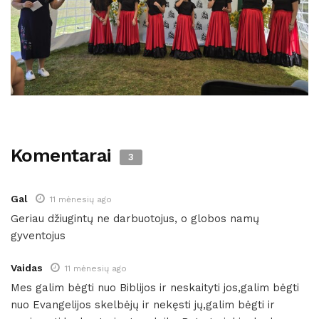
Komentarai
3
Gal
11 mėnesių ago
Geriau džiugintų ne darbuotojus, o globos namų
gyventojus
Vaidas
11 mėnesių ago
Mes galim bėgti nuo Biblijos ir neskaityti jos,galim bėgti
nuo Evangelijos skelbėjų ir nekęsti jų,galim bėgti ir