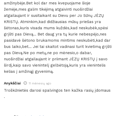
amžinybėje.Bet kol dar mes kvepuojame šioje
žemėje,mes galim tikėjimą atgaivinti nuoširdžiai
atgailaujant ir susitaikant su Dievu per Jo Sūnų JĖZŲ
KRISTŲ. Atminkim,kad didžiausias mūsų priešas yra
šėtonas,kuris visada mums kuždės,kad neskubėk,spėsi
grįšti pas Dievą… Bet daug yra tų kurie nebespėjo,nes
pasidavė šėtono brukamoms mintims neskubėti,kad dar
bus laiko,bet… Jei tai skaitot vadinasi turit kvietimą grįšti
pas Dievą.Ne po metų,ne po mėnesio,o dabar,
nuoširdžiai atgailaujant ir priimant JĖZŲ KRISTŲ į savo
širdį,kaip savo vienintelį gelbėtoją,kuris yra vienintelis
kelias į amžinąjį gyvenimą.
Anykščiai
11 mėnesių ago
Troškūnietės darosi spalvingos ten kažka rasių įdomaus
.