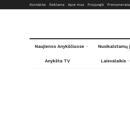
Kontaktai
Reklama
Apie mus
Prisijungti
Prenumerata
Naujienos Anykščiuose
Nusikalstamų 
Anykšta TV
Laisvalaikis