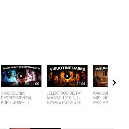
11:00
04:06
09:
5 MOKSLINIAI
„ELEKTROS DIETA“:
KAMUOLINIS ŽAIBA
EKSPERIMENTAI,
MASINĖ 1910-ŲJŲ
MĮSLINGA GAMTOS
KURIE SUKRĖTĖ...
BAIMĖS PSICHOZĖ
PASLAPTIS