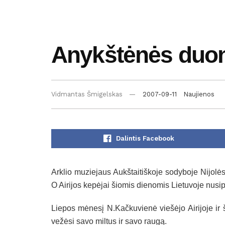
Anykštėnės duona
Vidmantas Šmigelskas
2007-09-11
Naujienos
Dalintis Facebook
Arklio muziejaus Aukštaitiškoje sodyboje Nijolė
O Airijos kepėjai šiomis dienomis Lietuvoje nusip
Liepos mėnesį N.Kačkuvienė viešėjo Airijoje ir š
vežėsi savo miltus ir savo raugą.