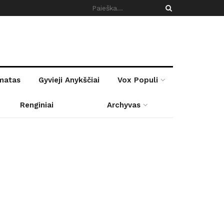
rmatas
Gyvieji Anykščiai
Vox Populi
Renginiai
Archyvas