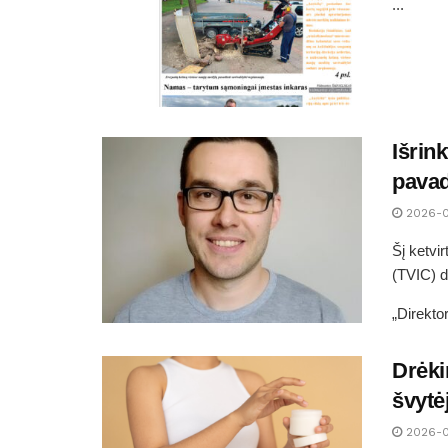
...
Išrin
pavad
2026-
Šį ketvi
(TVIC) d
„Direktor
Drėki
švytė
2026-