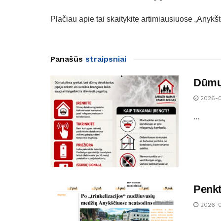
Plačiau apie tai skaitykite artimiausiuose „Anyk
Panašūs
straipsniai
Dūmų 
2026-
...
Penkt
2026-