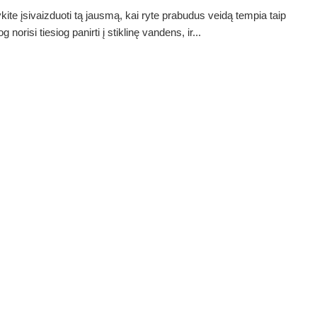
ite įsivaizduoti tą jausmą, kai ryte prabudus veidą tempia taip
jog norisi tiesiog panirti į stiklinę vandens, ir...