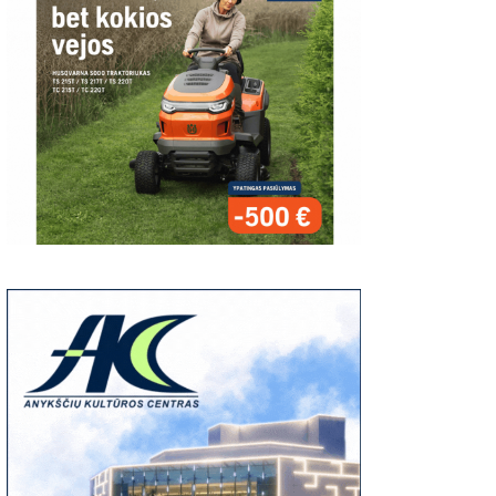
00
06:37
03:19
S:
Giedriaus Šiukščiaus
Latavėnai: pasaulio
Traupis 2 vide
atsiliepimas
lietuvių vyskupo
tėviškė