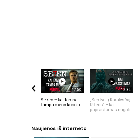
17:50
12:32
Se7en – kai tamsa
„Septynių Karalysčių
tampa meno kūriniu
Riteris" – kai
paprastumas nugali
Naujienos iš interneto