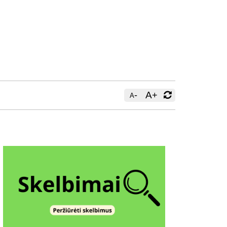
-
A
+
A