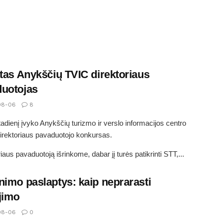
ktas Anykščių TVIC direktoriaus
uotojas
08-06
8
rtadienį įvyko Anykščių turizmo ir verslo informacijos centro
irektoriaus pavaduotojo konkursas.
iaus pavaduotoją išrinkome, dabar jį turės patikrinti STT,...
nimo paslaptys: kaip neprarasti
jimo
08-06
0