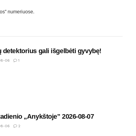
štos“ numeriuose.
detektorius gali išgelbėti gyvybę!
08-06
1
adienio „Anykštoje” 2026-08-07
08-06
2