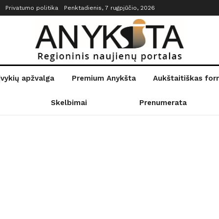
Privatumo politika
Penktadienis, 7 rugpjūčio, 2026
įvykių apžvalga
Premium Anykšta
Aukštaitiškas fo
Skelbimai
Prenumerata