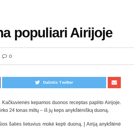
 populiari Airijoje
0
Dalintis Twitter
s Kačkuvienės kepamos duonos receptas paplito Airijoje.
irko 24 tonas miltų – iš jų keps anykštėnišką duoną.
ios šalies lietuvius mokė kepti duoną. Į Airiją anykštėnė