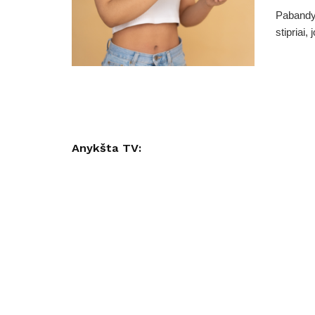
Pabandyk
stipriai, 
Anykšta TV: