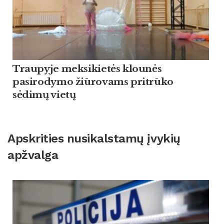
Traupyje meksikietės klounės
pasirodymo žiūrovams pritrūko
sėdimų vietų
Apskrities nusikalstamų įvykių
apžvalga