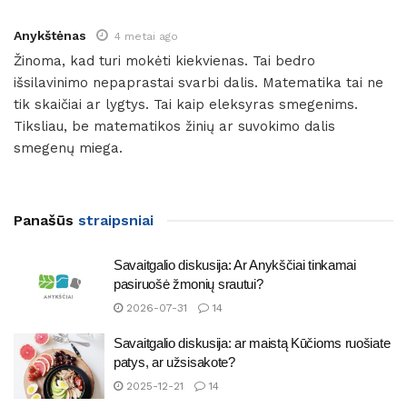
Anykštėnas
4 metai ago
Žinoma, kad turi mokėti kiekvienas. Tai bedro
išsilavinimo nepaprastai svarbi dalis. Matematika tai ne
tik skaičiai ar lygtys. Tai kaip eleksyras smegenims.
Tiksliau, be matematikos žinių ar suvokimo dalis
smegenų miega.
Panašūs
straipsniai
Savaitgalio diskusija: Ar Anykščiai tinkamai
pasiruošė žmonių srautui?
2026-07-31
14
Savaitgalio diskusija: ar maistą Kūčioms ruošiate
patys, ar užsisakote?
2025-12-21
14