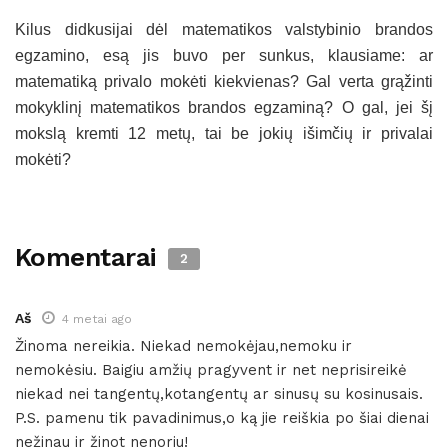
Kilus didkusijai dėl matematikos valstybinio brandos
egzamino, esą jis buvo per sunkus, klausiame: ar
matematiką privalo mokėti kiekvienas? Gal verta grąžinti
mokyklinį matematikos brandos egzaminą? O gal, jei šį
mokslą kremti 12 metų, tai be jokių išimčių ir privalai
mokėti?
Komentarai
2
Aš
4 metai ago
Žinoma nereikia. Niekad nemokėjau,nemoku ir
nemokėsiu. Baigiu amžių pragyvent ir net neprisireikė
niekad nei tangentų,kotangentų ar sinusų su kosinusais.
P.S. pamenu tik pavadinimus,o ką jie reiškia po šiai dienai
nežinau ir žinot nenoriu!