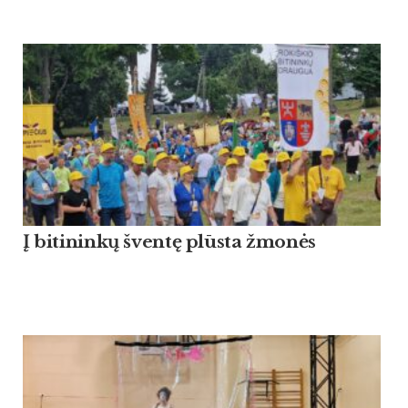
Į bitininkų šventę plūsta žmonės