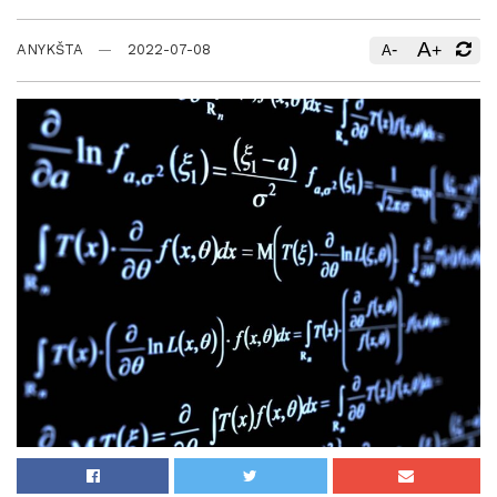
A
-
+
ANYKŠTA
2022-07-08
A