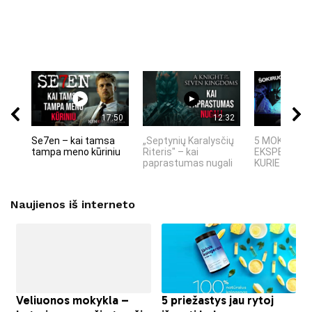
17:50
12:32
Se7en – kai tamsa
„Septynių Karalysčių
5 MOKSLINIA
tampa meno kūriniu
Riteris" – kai
EKSPERIMEN
paprastumas nugali
KURIE SUKRĖT
Naujienos iš interneto