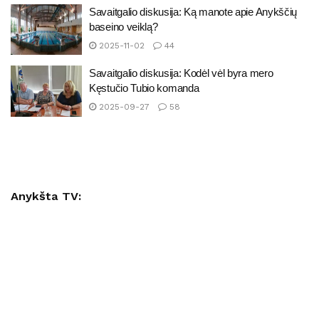
Savaitgalio diskusija: Ką manote apie Anykščių
baseino veiklą?
2025-11-02
44
Savaitgalio diskusija: Kodėl vėl byra mero
Kęstučio Tubio komanda
2025-09-27
58
Anykšta TV: