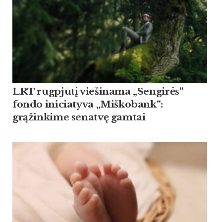
LRT rugpjūtį viešinama „Sengirės“
fondo iniciatyva „Miškobank“:
grąžinkime senatvę gamtai