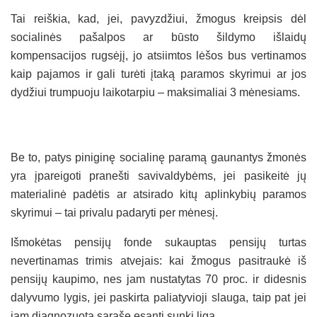
Tai reiškia, kad, jei, pavyzdžiui, žmogus kreipsis dėl
socialinės pašalpos ar būsto šildymo išlaidų
kompensacijos rugsėjį, jo atsiimtos lėšos bus vertinamos
kaip pajamos ir gali turėti įtaką paramos skyrimui ar jos
dydžiui trumpuoju laikotarpiu – maksimaliai 3 mėnesiams.
Be to, patys piniginę socialinę paramą gaunantys žmonės
yra įpareigoti pranešti savivaldybėms, jei pasikeitė jų
materialinė padėtis ar atsirado kitų aplinkybių paramos
skyrimui – tai privalu padaryti per mėnesį.
Išmokėtas pensijų fonde sukauptas pensijų turtas
nevertinamas trimis atvejais: kai žmogus pasitraukė iš
pensijų kaupimo, nes jam nustatytas 70 proc. ir didesnis
dalyvumo lygis, jei paskirta paliatyvioji slauga, taip pat jei
jam diagnozuota sąraše esanti sunki liga.