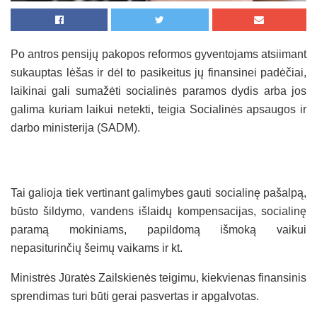
Po antros pensijų pakopos reformos gyventojams atsiimant
sukauptas lėšas ir dėl to pasikeitus jų finansinei padėčiai,
laikinai gali sumažėti socialinės paramos dydis arba jos
galima kuriam laikui netekti, teigia Socialinės apsaugos ir
darbo ministerija (SADM).
Tai galioja tiek vertinant galimybes gauti socialinę pašalpą,
būsto šildymo, vandens išlaidų kompensacijas, socialinę
paramą mokiniams, papildomą išmoką vaikui
nepasiturinčių šeimų vaikams ir kt.
Ministrės Jūratės Zailskienės teigimu, kiekvienas finansinis
sprendimas turi būti gerai pasvertas ir apgalvotas.