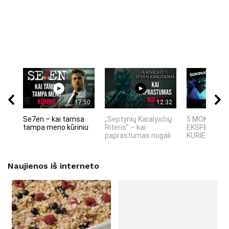
17:50
12:32
Se7en – kai tamsa
„Septynių Karalysčių
5 MOKSLINIA
tampa meno kūriniu
Riteris" – kai
EKSPERIMEN
paprastumas nugali
KURIE SUKRĖT
Naujienos iš interneto