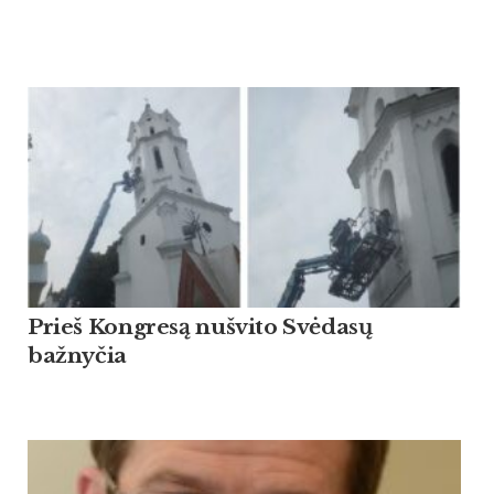
Prieš Kongresą nušvito Svėdasų
bažnyčia