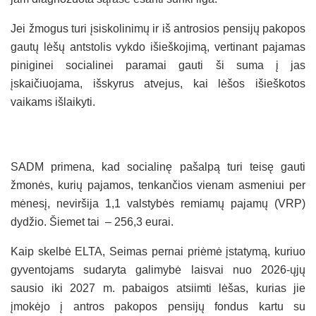
Jei žmogus turi įsiskolinimų ir iš antrosios pensijų pakopos
gautų lėšų antstolis vykdo išieškojimą, vertinant pajamas
piniginei socialinei paramai gauti ši suma į jas
įskaičiuojama, išskyrus atvejus, kai lėšos išieškotos
vaikams išlaikyti.
SADM primena, kad socialinę pašalpą turi teisę gauti
žmonės, kurių pajamos, tenkančios vienam asmeniui per
mėnesį, neviršija 1,1 valstybės remiamų pajamų (VRP)
dydžio. Šiemet tai – 256,3 eurai.
Kaip skelbė ELTA, Seimas pernai priėmė įstatymą, kuriuo
gyventojams sudaryta galimybė laisvai nuo 2026-ųjų
sausio iki 2027 m. pabaigos atsiimti lėšas, kurias jie
įmokėjo į antros pakopos pensijų fondus kartu su