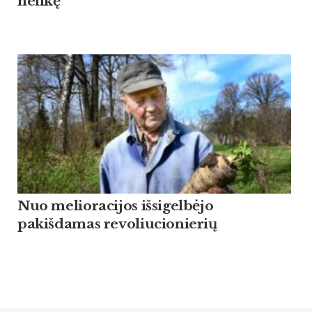
nelikę
Nuo melioracijos išsigelbėjo
pakišdamas revoliucionierių