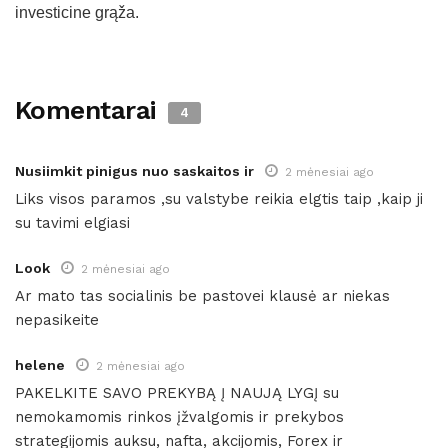
investicine grąža.
Komentarai
4
Nusiimkit pinigus nuo saskaitos ir
2 mėnesiai ago
Liks visos paramos ,su valstybe reikia elgtis taip ,kaip ji
su tavimi elgiasi
Look
2 mėnesiai ago
Ar mato tas socialinis be pastovei klausė ar niekas
nepasikeite
helene
2 mėnesiai ago
PAKELKITE SAVO PREKYBĄ Į NAUJĄ LYGĮ su
nemokamomis rinkos įžvalgomis ir prekybos
strategijomis auksu, nafta, akcijomis, Forex ir