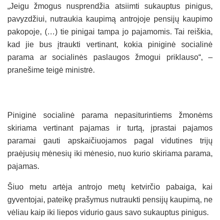
„Jeigu žmogus nusprendžia atsiimti sukauptus pinigus,
pavyzdžiui, nutraukia kaupimą antrojoje pensijų kaupimo
pakopoje, (…) tie pinigai tampa jo pajamomis. Tai reiškia,
kad jie bus įtraukti vertinant, kokia piniginė socialinė
parama ar socialinės paslaugos žmogui priklauso“, –
pranešime teigė ministrė.
Piniginė socialinė parama nepasiturintiems žmonėms
skiriama vertinant pajamas ir turtą, įprastai pajamos
paramai gauti apskaičiuojamos pagal vidutines trijų
praėjusių mėnesių iki mėnesio, nuo kurio skiriama parama,
pajamas.
Šiuo metu artėja antrojo metų ketvirčio pabaiga, kai
gyventojai, pateikę prašymus nutraukti pensijų kaupimą, ne
vėliau kaip iki liepos vidurio gaus savo sukauptus pinigus.