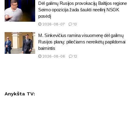
Dėl galimų Rusijos provokacijų Baltijos regione
Seimo opozicija žada šaukti neeilinį NSGK
posėdį
2026-08-07
13
M. Sinkevičius ramina visuomenę dėl galimų
Rusijos planų: piliečiams nereikėtų papildomai
baimintis
2026-08-06
12
Anykšta TV: