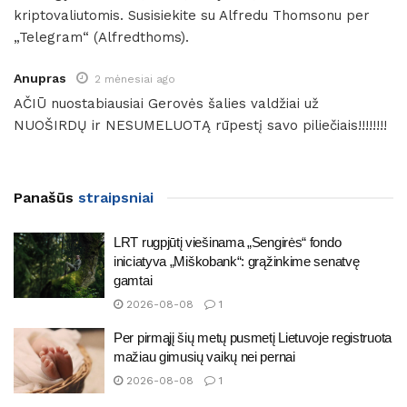
kriptovaliutomis. Susisiekite su Alfredu Thomsonu per
„Telegram“ (Alfredthoms).
Anupras
2 mėnesiai ago
AČIŪ nuostabiausiai Gerovės šalies valdžiai už
NUOŠIRDŲ ir NESUMELUOTĄ rūpestį savo piliečiais!!!!!!!!
Panašūs
straipsniai
LRT rugpjūtį viešinama „Sengirės“ fondo
iniciatyva „Miškobank“: grąžinkime senatvę
gamtai
2026-08-08
1
Per pirmąjį šių metų pusmetį Lietuvoje registruota
mažiau gimusių vaikų nei pernai
2026-08-08
1