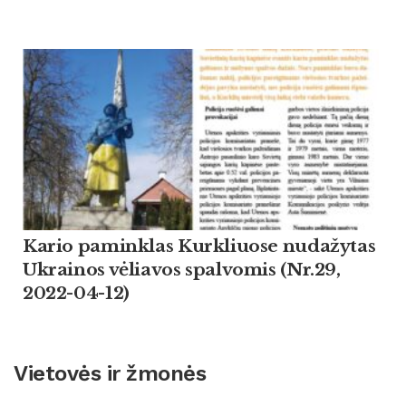
Kario paminklas Kurkliuose nudažytas
Ukrainos vėliavos spalvomis (Nr.29,
2022-04-12)
Vietovės ir žmonės