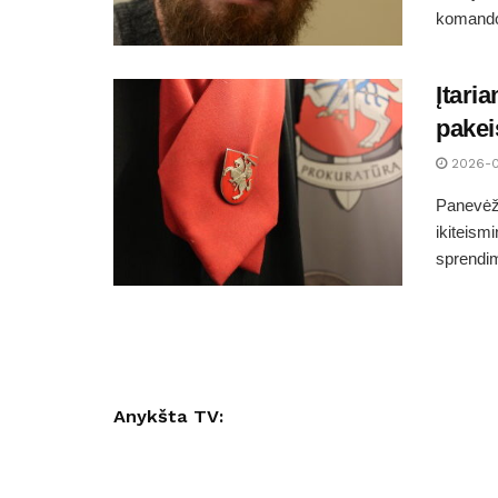
komandos
Įtari
pakei
2026-
Panevėži
ikiteism
sprendim
Anykšta TV: