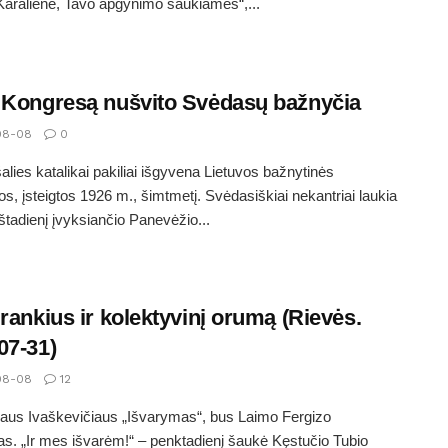
Karaliene, Tavo apgynimo šaukiamės“,...
 Kongresą nušvito Svėdasų bažnyčia
08-08
0
alies katalikai pakiliai išgyvena Lietuvos bažnytinės
jos, įsteigtos 1926 m., šimtmetį. Svėdasiškiai nekantriai laukia
eštadienį įvyksiančio Panevėžio...
įrankius ir kolektyvinį orumą (Rievės.
07-31)
08-08
12
aus Ivaškevičiaus „Išvarymas“, bus Laimo Fergizo
s. „Ir mes išvarėm!“ – penktadienį šaukė Kęstučio Tubio