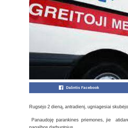
Dalintis Facebook
Rugsėjo 2 dieną, antradienį, ugniagesiai skubėj
Panaudoję parankines priemones, jie atidarė 
pagalbos darbuotojus.