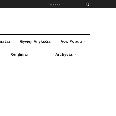
rmatas
Gyvieji Anykščiai
Vox Populi
Renginiai
Archyvas