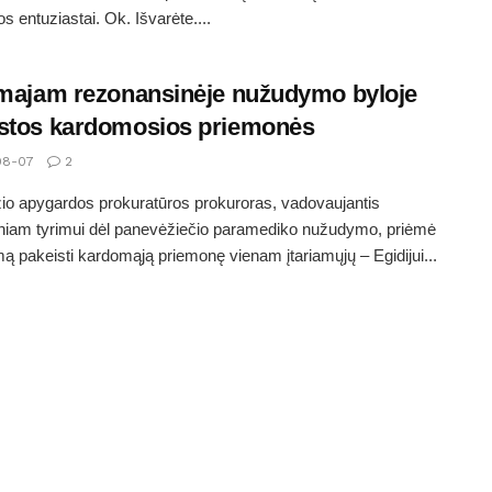
 entuziastai. Ok. Išvarėte....
amajam rezonansinėje nužudymo byloje
stos kardomosios priemonės
08-07
2
o apygardos prokuratūros prokuroras, vadovaujantis
iniam tyrimui dėl panevėžiečio paramediko nužudymo, priėmė
ą pakeisti kardomąją priemonę vienam įtariamųjų – Egidijui...