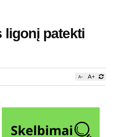
igonį patekti
-
A
+
A