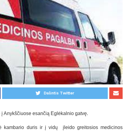
Dalintis Twitter
o į Anykščiuose esančią Eglėkalnio gatvę.
kambario duris ir į vidų įleido greitosios medicinos