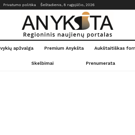
Privatumo politika
Šeštadienis, 8 rugpjūčio, 2026
įvykių apžvalga
Premium Anykšta
Aukštaitiškas fo
Skelbimai
Prenumerata