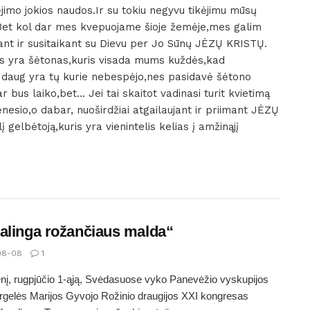
ėjimo jokios naudos.Ir su tokiu negyvu tikėjimu mūsų
Bet kol dar mes kvepuojame šioje žemėje,mes galim
aujant ir susitaikant su Dievu per Jo Sūnų JĖZŲ KRISTŲ.
as yra šėtonas,kuris visada mums kuždės,kad
 daug yra tų kurie nebespėjo,nes pasidavė šėtono
us laiko,bet… Jei tai skaitot vadinasi turit kvietimą
esio,o dabar, nuoširdžiai atgailaujant ir priimant JĖZŲ
 gelbėtoją,kuris yra vienintelis kelias į amžinąjį
alinga rožančiaus malda“
08-08
1
nį, rugpjūčio 1-ąją, Svėdasuose vyko Panevėžio vyskupijos
gelės Marijos Gyvojo Rožinio draugijos XXI kongresas