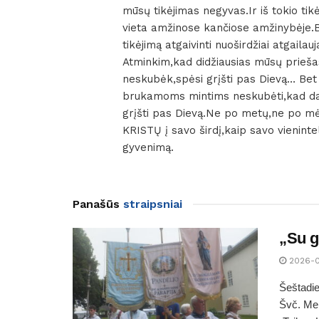
mūsų tikėjimas negyvas.Ir iš tokio tik
vieta amžinose kančiose amžinybėje.
tikėjimą atgaivinti nuoširdžiai atgail
Atminkim,kad didžiausias mūsų prieš
neskubėk,spėsi grįšti pas Dievą… Bet
brukamoms mintims neskubėti,kad dar b
grįšti pas Dievą.Ne po metų,ne po mėn
KRISTŲ į savo širdį,kaip savo vienintelį
gyvenimą.
Panašūs
straipsniai
„Su g
2026-
Šeštadie
Švč. Mer