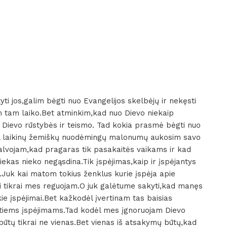
yti jos,galim bėgti nuo Evangelijos skelbėjų ir nekęsti
im tam laiko.Bet atminkim,kad nuo Dievo niekaip
ievo rūstybės ir teismo. Tad kokia prasmė bėgti nuo
l laikinų žemiškų nuodėmingų malonumų aukosim savo
Galvojam,kad pragaras tik pasakaitės vaikams ir kad
iekas nieko negąsdina.Tik įspėjimas,kaip ir įspėjantys
ų.Juk kai matom tokius ženklus kurie įspėja apie
ai tikrai mes reguojam.O juk galėtume sakyti,kad manęs
ie įspėjimai.Bet kažkodėl įvertinam tas baisias
 tiems įspėjimams.Tad kodėl mes įgnoruojam Dievo
 būtų tikrai ne vienas.Bet vienas iš atsakymų būtų,kad