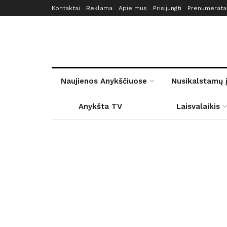
Kontaktai
Reklama
Apie mus
Prisijungti
Prenumerata
Naujienos Anykščiuose
Nusikalstamų 
Anykšta TV
Laisvalaikis