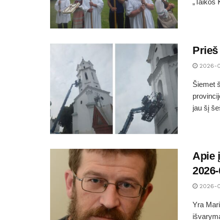
„Taikos 
Prieš
2026-
Šiemet š
provinci
jau šį š
Apie 
2026-
2026-
Yra Mari
išvaryma