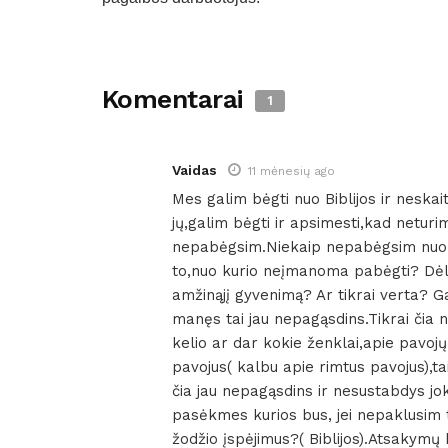
Komentarai
1
Vaidas
11 mėnesių ago
Mes galim bėgti nuo Biblijos ir neskait
jų,galim bėgti ir apsimesti,kad netur
nepabėgsim.Niekaip nepabėgsim nuo D
to,nuo kurio neįmanoma pabėgti? Dė
amžinąjį gyvenimą? Ar tikrai verta? 
manęs tai jau nepagąsdins.Tikrai čia n
kelio ar dar kokie ženklai,apie pavoj
pavojus( kalbu apie rimtus pavojus),t
čia jau nepagąsdins ir nesustabdys jok
pasėkmes kurios bus, jei nepaklusim
žodžio įspėjimus?( Biblijos).Atsakymų