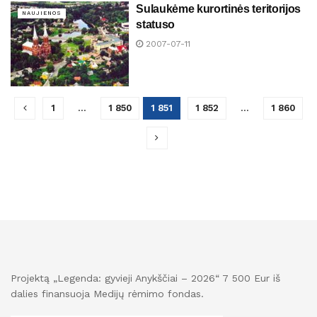
Sulaukėme kurortinės teritorijos
NAUJIENOS
statuso
2007-07-11
1
…
1 850
1 851
1 852
…
1 860
Projektą „Legenda: gyvieji Anykščiai – 2026“ 7 500 Eur iš
dalies finansuoja Medijų rėmimo fondas.