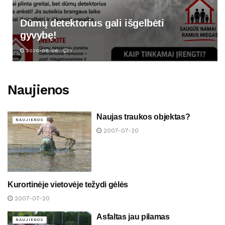
Dūmų detektorius gali išgelbėti
gyvybę!
2026-08-06
1
Naujienos
Naujas traukos objektas?
NAUJIENOS
2007-07-20
Kurortinėje vietovėje težydi gėlės
NAUJIENOS
2007-07-20
Asfaltas jau pilamas
NAUJIENOS