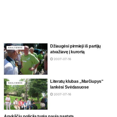
Džiaugėsi pirmieji iš partijų
NAUJIENOS
atvažiavę į kurortą
2007-07-16
Literatų klubas „Marčiupys“
NAUJIENOS
lankėsi Svėdasuose
2007-07-16
Anykščių policija turės naują pastatą