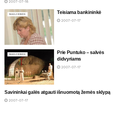
2007-07-18
Teisiama bankininkė
NAUJIENOS
2007-07-17
Prie Puntuko – salvės
NAUJIENOS
didvyriams
2007-07-17
Savininkai galės atgauti išnuomotą žemės sklypą
NAUJIENOS
2007-07-17