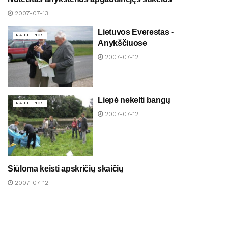
NAUJIENOS
2007-07-13
Lietuvos Everestas -
NAUJIENOS
Anykščiuose
2007-07-12
Liepė nekelti bangų
NAUJIENOS
2007-07-12
Siūloma keisti apskričių skaičių
NAUJIENOS
2007-07-12