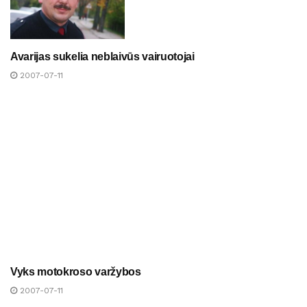
Avarijas sukelia neblaivūs vairuotojai
NAUJIENOS
2007-07-11
Vyks motokroso varžybos
NAUJIENOS
2007-07-11