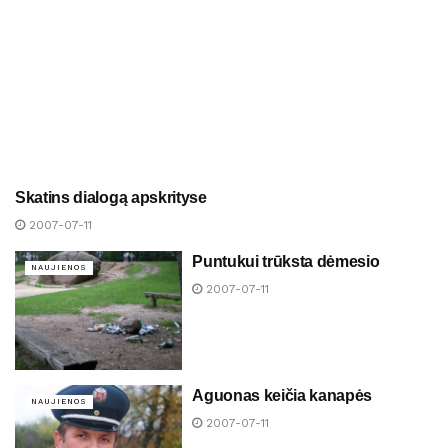
Skatins dialogą apskrityse
NAUJIENOS
2007-07-11
Puntukui trūksta dėmesio
NAUJIENOS
2007-07-11
Aguonas keičia kanapės
NAUJIENOS
2007-07-11