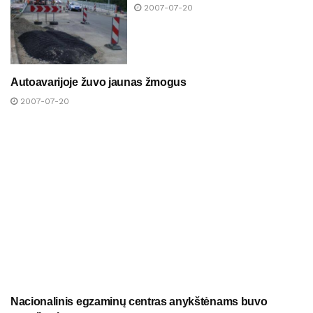
2007-07-20
Autoavarijoje žuvo jaunas žmogus
NAUJIENOS
2007-07-20
Nacionalinis egzaminų centras anykštėnams buvo
NAUJIENOS