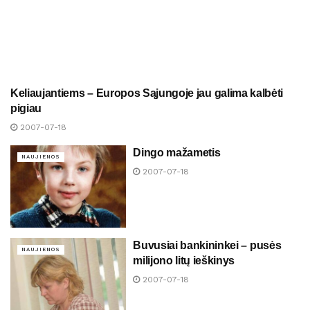
Keliaujantiems – Europos Sąjungoje jau galima kalbėti
NAUJIENOS
pigiau
2007-07-18
Dingo mažametis
NAUJIENOS
2007-07-18
Buvusiai bankininkei – pusės
NAUJIENOS
milijono litų ieškinys
2007-07-18