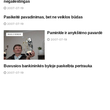
negailestingas
2007-07-19
Pasikeitė pavadinimas, bet ne veiklos būdas
NAUJIENOS
2007-07-19
Paminkle ir anykštėno pavardė
NAUJIENOS
2007-07-19
Buvusios bankininkės byloje paskelbta pertrauka
NAUJIENOS
2007-07-19