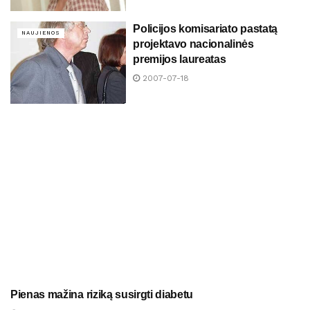
Policijos komisariato pastatą
NAUJIENOS
projektavo nacionalinės
premijos laureatas
2007-07-18
Pienas mažina riziką susirgti diabetu
NAUJIENOS