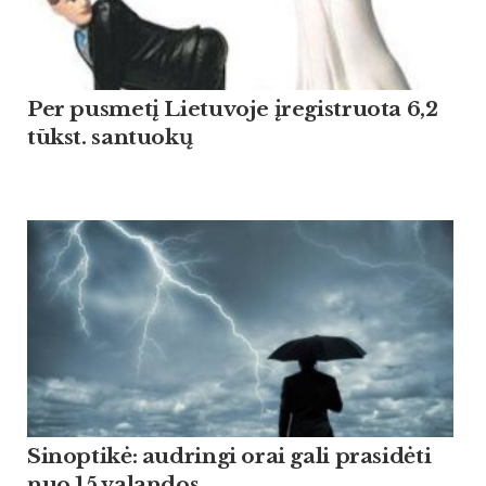
Per pusmetį Lietuvoje įregistruota 6,2
tūkst. santuokų
Sinoptikė: audringi orai gali prasidėti
nuo 15 valandos