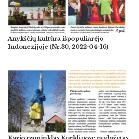
Anykščių kultūra išpopuliarėjo
Indonezijoje (Nr.30, 2022-04-16)
Kario paminklas Kurkliuose nudažytas