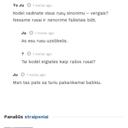
To Ju
1 metai ago
Kodėl vadinate visus rusų sinonimu – vergais?
Nesame rusai ir nenorime fašistais būti.
Ju
1 metai ago
As esu rusu uzsilikelis.
?
1 metai ago
Tai kodėl elgiatės kaip rašos rusai?
Ju
1 metai ago
Man tas pats sa turiu pakankamai babkiu.
Panašūs
straipsniai