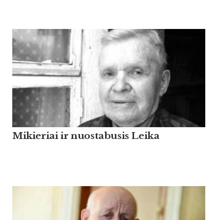
Mikieriai ir nuostabusis Leika