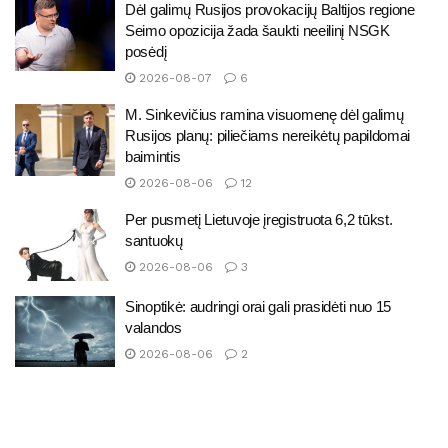
Dėl galimų Rusijos provokacijų Baltijos regione
Seimo opozicija žada šaukti neeilinį NSGK
posėdį
2026-08-07
6
M. Sinkevičius ramina visuomenę dėl galimų
Rusijos planų: piliečiams nereikėtų papildomai
baimintis
2026-08-06
12
Per pusmetį Lietuvoje įregistruota 6,2 tūkst.
santuokų
2026-08-06
3
Sinoptikė: audringi orai gali prasidėti nuo 15
valandos
2026-08-06
2