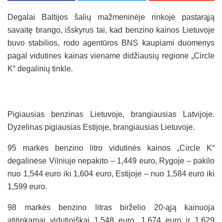
Degalai Baltijos šalių mažmeninėje rinkoje pastarąją
savaitę brango, išskyrus tai, kad benzino kainos Lietuvoje
buvo stabilios, rodo agentūros BNS kaupiami duomenys
pagal vidutines kainas viename didžiausių regione „Circle
K“ degalinių tinkle.
Pigiausias benzinas Lietuvoje, brangiausias Latvijoje.
Dyzelinas pigiausias Estijoje, brangiausias Lietuvoje.
95 markės benzino litro vidutinės kainos „Circle K“
degalinėse Vilniuje nepakito – 1,449 euro, Rygoje – pakilo
nuo 1,544 euro iki 1,604 euro, Estijoje – nuo 1,584 euro iki
1,599 euro.
98 markės benzino litras birželio 20-ąją kainuoja
atitinkamai vidutiniškai 1,548 euro, 1,674 euro ir 1,629