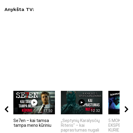
Anykšta TV:
17:50
12:32
Se7en – kai tamsa
„Septynių Karalysčių
5 MOKSLINIA
tampa meno kūriniu
Riteris" – kai
EKSPERIMEN
paprastumas nugali
KURIE SUKRĖT