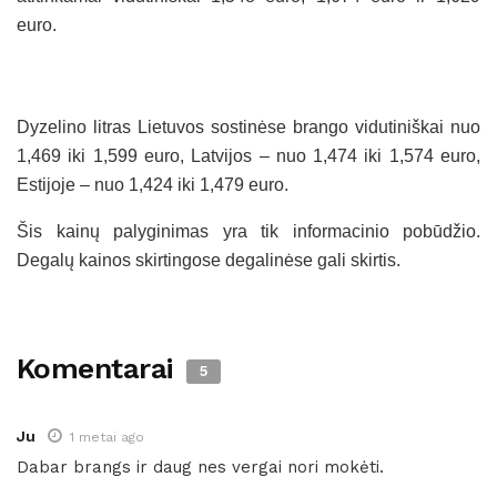
euro.
Dyzelino litras Lietuvos sostinėse brango vidutiniškai nuo
1,469 iki 1,599 euro, Latvijos – nuo 1,474 iki 1,574 euro,
Estijoje – nuo 1,424 iki 1,479 euro.
Šis kainų palyginimas yra tik informacinio pobūdžio.
Degalų kainos skirtingose degalinėse gali skirtis.
Komentarai
5
Ju
1 metai ago
Dabar brangs ir daug nes vergai nori mokėti.