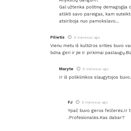
Anykščių dangum?
Gal užtenka politinę demagogija d
atlikti savo pareigas, kam suteikta
atsiriboja nuo pamokslavo…
Pilietis
9 mėnesiai ago
Vienu metu iš kultūros srities buvo va
būna geri ir jie ir pirkimai paslaugų.Bi
Maryte
9 mėnesiai ago
Ir iš poliklinikos slaugytojos buvo.
FJ
9 mėnesiai ago
Ypač buvo geros felčerės.Ir t
.Profesionalės.Kas dabar?