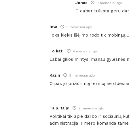
Jonas
9 mėnesiai ago
O dabar trūksta gerų darb
BSa
9 mėnesiai ago
Toks kiekis išėjimo rodo tik mobingą.
To kaži
9 mėnesiai ago
Labai gilios mintys, manau gylesnės 
Kažin
9 mėnesiai ago
O pas jo prižiūrimoj fermoj ne didesn
Taip, taip!
9 mėnesiai ago
Politikai tik apie darbo ir socialinią ku
administracija ir mero komanda tam