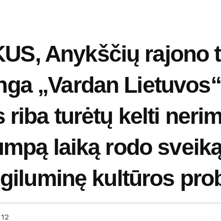
S, Anykščių rajono t
ga „Vardan Lietuvos“
 riba turėtų kelti ner
rumpą laiką rodo sveik
r giluminę kultūros pr
12