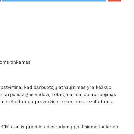
 joms tinkamas
patvirtina, kad darbuotojų atnaujinimas yra kažkuo
uo tarpu įstaigos vadovų rotacija ar darbo apribojimas
r neretai tampa proveržių siekiamiems rezultatams.
s šūkis jau iš praeities pasirodymų politiniame lauke po