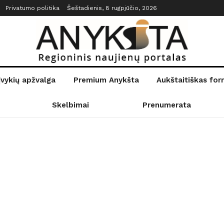
Privatumo politika
Šeštadienis, 8 rugpjūčio, 2026
įvykių apžvalga
Premium Anykšta
Aukštaitiškas fo
Skelbimai
Prenumerata