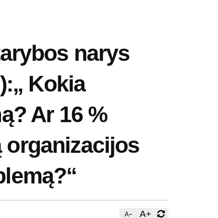
arybos narys
):„ Kokia
imą? Ar 16 %
ą organizacijos
oblemą?“
-
A
+
A