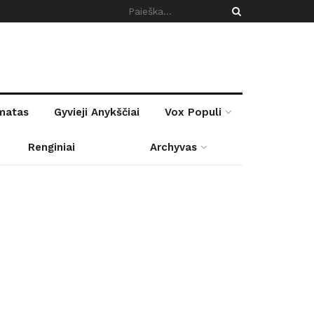
rmatas
Gyvieji Anykščiai
Vox Populi
Renginiai
Archyvas