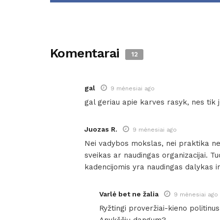
Komentarai
12
gal
9 mėnesiai ago
gal geriau apie karves rasyk, nes tik
Juozas R.
9 mėnesiai ago
Nei vadybos mokslas, nei praktika ne
sveikas ar naudingas organizacijai. T
kadencijomis yra naudingas dalykas i
Varlė bet ne žalia
9 mėnesiai ago
Ryžtingi proveržiai-kieno politinu