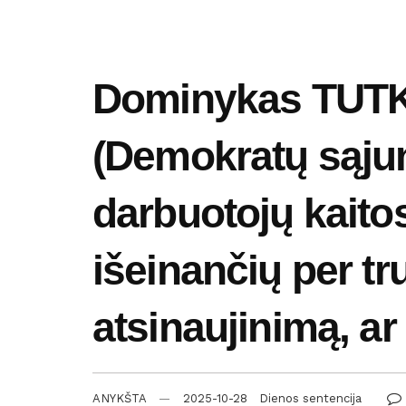
Dominykas TUTKU
(Demokratų sąjun
darbuotojų kaitos
išeinančių per t
atsinaujinimą, a
ANYKŠTA
2025-10-28
Dienos sentencija