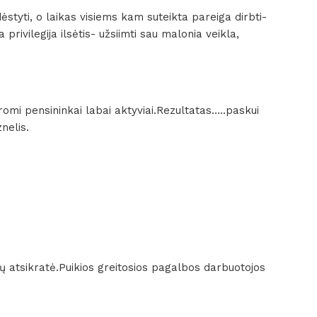
ėstyti, o laikas visiems kam suteikta pareiga dirbti-
 privilegija ilsėtis- užsiimti sau malonia veikla,
romi pensininkai labai aktyviai.Rezultatas…..paskui
znelis.
ų atsikratė.Puikios greitosios pagalbos darbuotojos