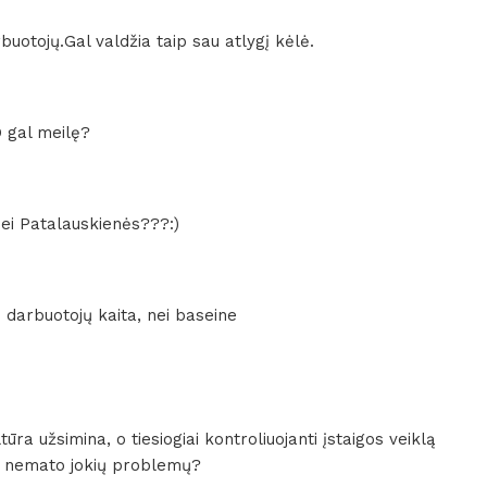
uotojų.Gal valdžia taip sau atlygį kėlė.
O gal meilę?
nei Patalauskienės???:)
ė darbuotojų kaita, nei baseine
ltūra užsimina, o tiesiogiai kontroliuojanti įstaigos veiklą
e nemato jokių problemų?