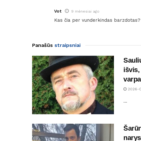
Vot
9 mėnesiai ago
Kas čia per vunderkindas barzdotas?
Panašūs
straipsniai
Sauli
išvis
varpa
2026-
...
Šarūn
narys