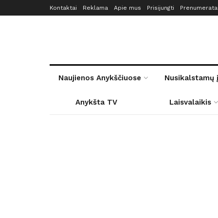
Kontaktai
Reklama
Apie mus
Prisijungti
Prenumerata
Naujienos Anykščiuose
Nusikalstamų 
Anykšta TV
Laisvalaikis