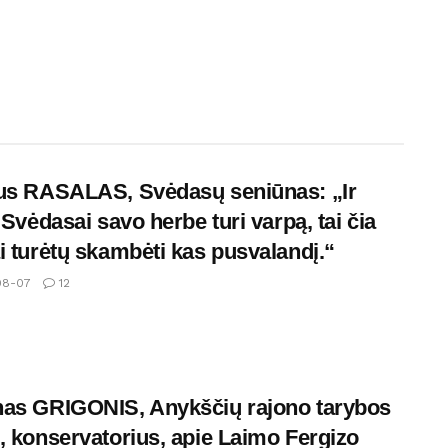
us RASALAS, Svėdasų seniūnas: „Ir
, Svėdasai savo herbe turi varpą, tai čia
i turėtų skambėti kas pusvalandį.“
08-07
12
as GRIGONIS, Anykščių rajono tarybos
, konservatorius, apie Laimo Fergizo