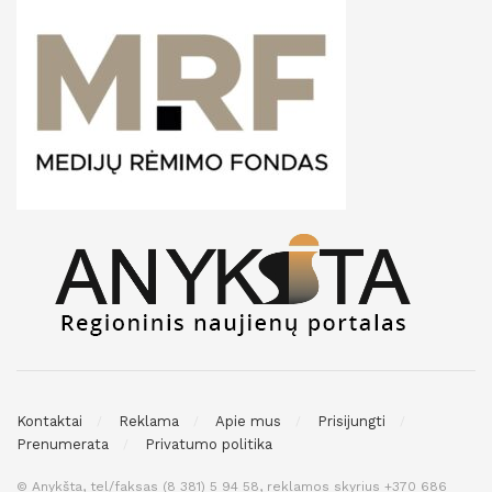
Kontaktai
Reklama
Apie mus
Prisijungti
Prenumerata
Privatumo politika
© Anykšta, tel/faksas (8 381) 5 94 58, reklamos skyrius +370 686