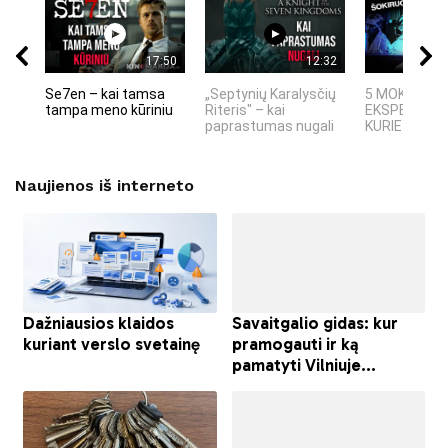
17:50
12:32
Se7en – kai tamsa
„Septynių Karalysčių
5 MOKSLINIA
tampa meno kūriniu
Riteris" – kai
EKSPERIMEN
paprastumas nugali
KURIE SUKRĖT
Naujienos iš interneto