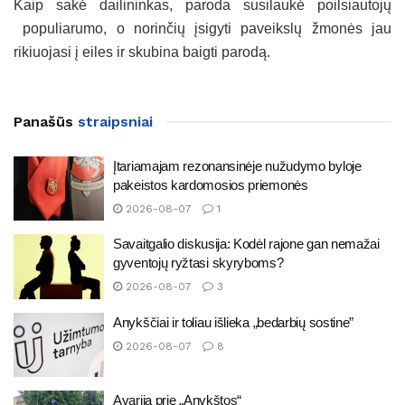
Kaip sakė dailininkas, paroda susilaukė poilsiautojų
populiarumo, o norinčių įsigyti paveikslų žmonės jau
rikiuojasi į eiles ir skubina baigti parodą.
Panašūs
straipsniai
Įtariamajam rezonansinėje nužudymo byloje
pakeistos kardomosios priemonės
2026-08-07
1
Savaitgalio diskusija: Kodėl rajone gan nemažai
gyventojų ryžtasi skyryboms?
2026-08-07
3
Anykščiai ir toliau išlieka „bedarbių sostine”
2026-08-07
8
Avarija prie „Anykštos“