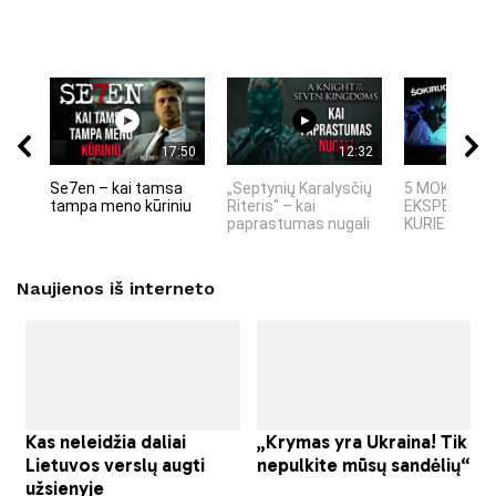
17:50
12:32
Se7en – kai tamsa
„Septynių Karalysčių
5 MOKSLINIA
tampa meno kūriniu
Riteris" – kai
EKSPERIMEN
paprastumas nugali
KURIE SUKRĖT
Naujienos iš interneto