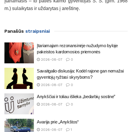
Įtariamasis – to paties kaimo gyventojas S. Š. (gim. 1968
m.) sulaikytas ir uždarytas į areštinę.
Panašūs
straipsniai
Įtariamajam rezonansinėje nužudymo byloje
pakeistos kardomosios priemonės
2026-08-07
0
Savaitgalio diskusija: Kodėl rajone gan nemažai
gyventojų ryžtasi skyryboms?
2026-08-07
0
Anykščiai ir toliau išlieka „bedarbių sostine”
2026-08-07
0
Avarija prie „Anykštos“
2026-08-07
1