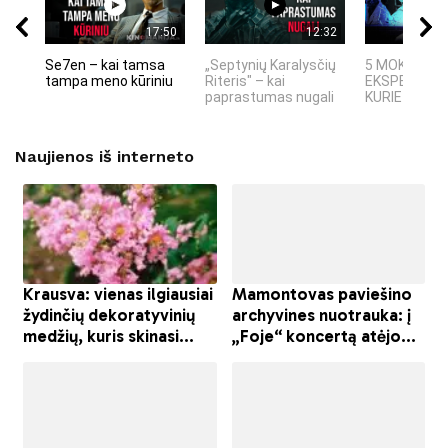
17:50
12:32
Se7en – kai tamsa
„Septynių Karalysčių
5 MOKSLINIA
tampa meno kūriniu
Riteris" – kai
EKSPERIMEN
paprastumas nugali
KURIE SUKRĖT
Naujienos iš interneto