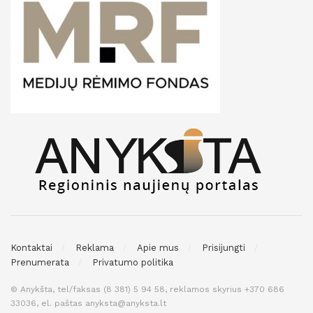
Kontaktai
Reklama
Apie mus
Prisijungti
Prenumerata
Privatumo politika
© Anykšta, tel/faksas (8 381) 5 94 58, reklamos skyrius +370 686
33036, el. paštas anyksta@anyksta.lt