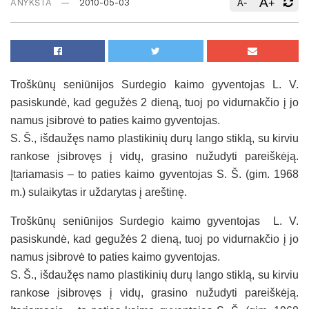
A
-
+
ANYKŠTA
2010-05-03
A
Troškūnų seniūnijos Surdegio kaimo gyventojas L. V.
pasiskundė, kad gegužės 2 dieną, tuoj po vidurnakčio į jo
namus įsibrovė to paties kaimo gyventojas.
S. Š., išdaužęs namo plastikinių durų lango stiklą, su kirviu
rankose įsibrovęs į vidų, grasino nužudyti pareiškėją.
Įtariamasis – to paties kaimo gyventojas S. Š. (gim. 1968
m.) sulaikytas ir uždarytas į areštinę.
Troškūnų seniūnijos Surdegio kaimo gyventojas L. V.
pasiskundė, kad gegužės 2 dieną, tuoj po vidurnakčio į jo
namus įsibrovė to paties kaimo gyventojas.
S. Š., išdaužęs namo plastikinių durų lango stiklą, su kirviu
rankose įsibrovęs į vidų, grasino nužudyti pareiškėją.