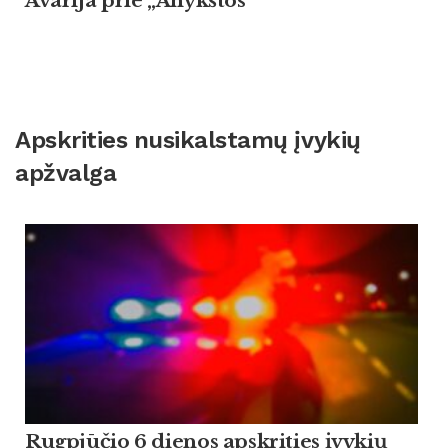
Avarija prie „Anykštos“
Apskrities nusikalstamų įvykių
apžvalga
Rugpjūčio 6 dienos apskrities įvykių