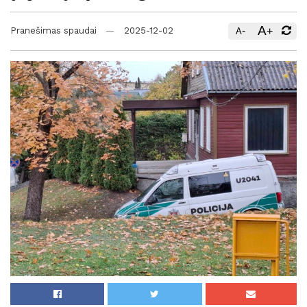
A
-
+
Pranešimas spaudai
2025-12-02
A