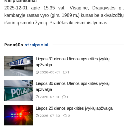
Kiti pranešimai
2025-12-01 apie 15.35 val., Visagine, Draugystės g.,
kambaryje rastas vyro (gim. 1989 m.) kūnas be akivaizdžių
išorinių smurto žymių. Pradėtas ikiteisminis tyrimas.
Panašūs
straipsniai
Liepos 31 dienos Utenos apskrities įvykių
apžvalga
2026-08-01
1
Liepos 30 dienos Utenos apskrities įvykių
apžvalga
2026-07-31
1
Liepos 29 dienos apskrities įvykių apžvalga
2026-07-30
2