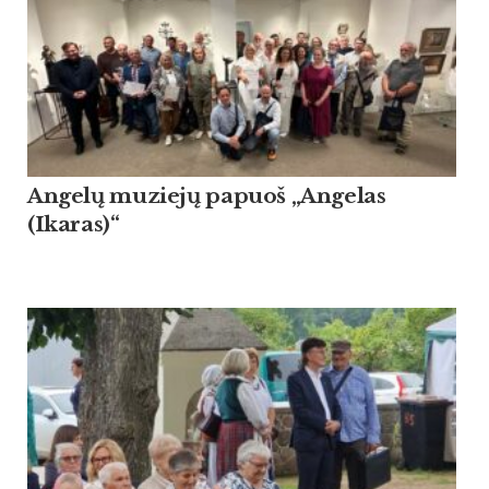
Angelų muziejų papuoš „Angelas
(Ikaras)“