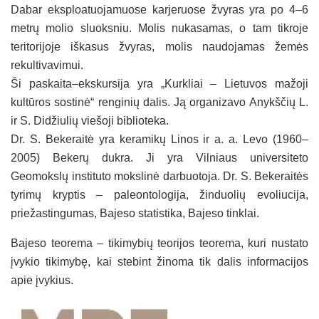
Dabar eksploatuojamuose karjeruose žvyras yra po 4–6
metrų molio sluoksniu. Molis nukasamas, o tam tikroje
teritorijoje iškasus žvyras, molis naudojamas žemės
rekultivavimui.
Ši paskaita–ekskursija yra „Kurkliai – Lietuvos mažoji
kultūros sostinė“ renginių dalis. Ją organizavo Anykščių L.
ir S. Didžiulių viešoji biblioteka.
Dr. S. Bekeraitė yra keramikų Linos ir a. a. Levo (1960–
2005) Bekerų dukra. Ji yra Vilniaus universiteto
Geomokslų instituto mokslinė darbuotoja. Dr. S. Bekeraitės
tyrimų kryptis – paleontologija, žinduolių evoliucija,
priežastingumas, Bajeso statistika, Bajeso tinklai.
Bajeso teorema – tikimybių teorijos teorema, kuri nustato
įvykio tikimybę, kai stebint žinoma tik dalis informacijos
apie įvykius.