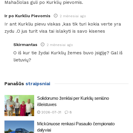
Mahačiolas guli po Kurklių pievomis.
Ir po Kurkliu Pievomis
2 mėnesiai ago
Ir ant Kurkliu pievu viskas ,kas tik turi kokia verte yra
zydu .O jus turit visa tai islakyti is savo kisenes
Skirmantas
2 mėnesiai ago
O iš kur tie žydai Kurklių žemes buvo įsigiję? Gal iš
lietuvių?
Panašūs
straipsniai
Solidorumo ženklai per Kurklių seniūno
išleistuves
2026-07-31
8
Mickūnuose renkasi Pasaulio čempionato
dalyviai