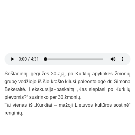
Šeštadienį, gegužės 30-ąją, po Kurklių apylinkes žmonių
grupę vedžiojo iš šio krašto kilusi paleontologė dr. Simona
Bekeraitė. Į ekskursiją–paskaitą „Kas slepiasi po Kurklių
pievomis?“ susirinko per 30 žmonių.
Tai vienas iš „Kurkliai – mažoji Lietuvos kultūros sostinė“
renginių.