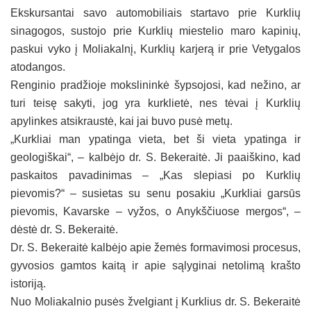
Ekskursantai savo automobiliais startavo prie Kurklių
sinagogos, sustojo prie Kurklių miestelio maro kapinių,
paskui vyko į Moliakalnį, Kurklių karjerą ir prie Vetygalos
atodangos.
Renginio pradžioje mokslininkė šypsojosi, kad nežino, ar
turi teisę sakyti, jog yra kurklietė, nes tėvai į Kurklių
apylinkes atsikraustė, kai jai buvo pusė metų.
„Kurkliai man ypatinga vieta, bet ši vieta ypatinga ir
geologiškai“, – kalbėjo dr. S. Bekeraitė. Ji paaiškino, kad
paskaitos pavadinimas – „Kas slepiasi po Kurklių
pievomis?“ – susietas su senu posakiu „Kurkliai garsūs
pievomis, Kavarske – vyžos, o Anykščiuose mergos“, –
dėstė dr. S. Bekeraitė.
Dr. S. Bekeraitė kalbėjo apie žemės formavimosi procesus,
gyvosios gamtos kaitą ir apie sąlyginai netolimą krašto
istoriją.
Nuo Moliakalnio pusės žvelgiant į Kurklius dr. S. Bekeraitė