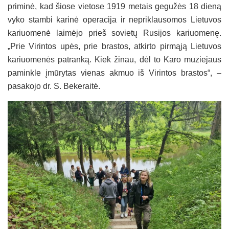
priminė, kad šiose vietose 1919 metais gegužės 18 dieną
vyko stambi karinė operacija ir nepriklausomos Lietuvos
kariuomenė laimėjo prieš sovietų Rusijos kariuomenę.
„Prie Virintos upės, prie brastos, atkirto pirmąją Lietuvos
kariuomenės patranką. Kiek žinau, dėl to Karo muziejaus
paminkle įmūrytas vienas akmuo iš Virintos brastos“, –
pasakojo dr. S. Bekeraitė.