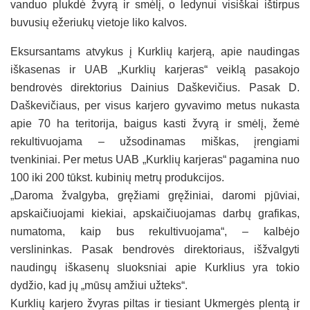
vanduo plukdė žvyrą ir smėlį, o ledynui visiškai ištirpus
buvusių ežeriukų vietoje liko kalvos.
Eksursantams atvykus į Kurklių karjerą, apie naudingas
iškasenas ir UAB „Kurklių karjeras“ veiklą pasakojo
bendrovės direktorius Dainius Daškevičius. Pasak D.
Daškevičiaus, per visus karjero gyvavimo metus nukasta
apie 70 ha teritorija, baigus kasti žvyrą ir smėlį, žemė
rekultivuojama – užsodinamas miškas, įrengiami
tvenkiniai. Per metus UAB „Kurklių karjeras“ pagamina nuo
100 iki 200 tūkst. kubinių metrų produkcijos.
„Daroma žvalgyba, gręžiami gręžiniai, daromi pjūviai,
apskaičiuojami kiekiai, apskaičiuojamas darbų grafikas,
numatoma, kaip bus rekultivuojama“, – kalbėjo
verslininkas. Pasak bendrovės direktoriaus, išžvalgyti
naudingų iškasenų sluoksniai apie Kurklius yra tokio
dydžio, kad jų „mūsų amžiui užteks“.
Kurklių karjero žvyras piltas ir tiesiant Ukmergės plentą ir