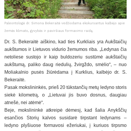
Paleontologė dr. Simona Bekeraitė vedžiodama ekskursantus kalbėjo apie
žemės klimato, gyvybės ir paviršiaus formavimo raidą.
Dr. S. Bekeraitė aiškino, kad ties Kurkliais yra Aukštaičių
aukštumos ir Lietuvos vidurio žemumos riba. „Ledynas čia
netoliese sustojo ir kaip buldozeriu sustūmė aukštaičių
aukštumą, paliko daug riedulių, žvirgždo, smėlio“, – nuo
Moliakalnio pusės žiūrėdama į Kurklius, kalbėjo dr. S.
Bekeraitė.
Pasak mokslininkės, prieš 20 tūkstančių metų ledyno storis
siekė kilometrą, o „Lietuvai jis buvo dosnus, daugiau
atnešė, nei atėmė“.
Beje, mokslininkė atkreipė dėmesį, kad šalia Anykščių
esančios Storių kalvos susidarė tirpstant ledynams –
ledyno plyšiuose formavosi ežeriukai, į kuriuos tirpsmo