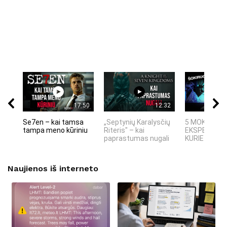
17:50
12:32
Se7en – kai tamsa
„Septynių Karalysčių
5 MOKSLINIA
tampa meno kūriniu
Riteris" – kai
EKSPERIMEN
paprastumas nugali
KURIE SUKRĖT
Naujienos iš interneto