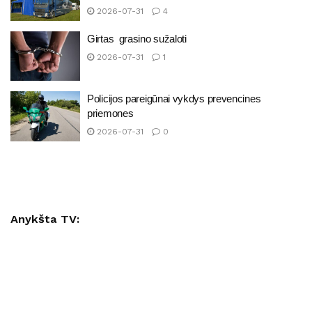
2026-07-31
4
Girtas grasino sužaloti
2026-07-31
1
Policijos pareigūnai vykdys prevencines
priemones
2026-07-31
0
Anykšta TV: