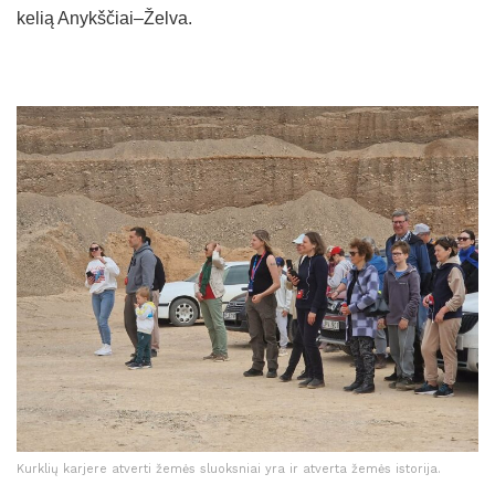
kelią Anykščiai–Želva.
Kurklių karjere atverti žemės sluoksniai yra ir atverta žemės istorija.