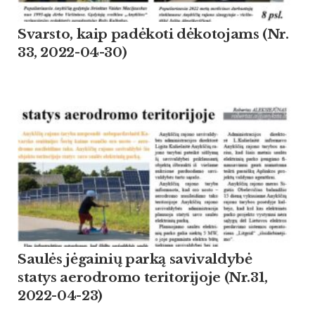
Svarsto, kaip padėkoti dėkotojams (Nr.
33, 2022-04-30)
Saulės jėgainių parką savivaldybė
statys aerodromo teritorijoje (Nr.31,
2022-04-23)