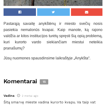
Pastarąją savaitę anykštėnų ir miesto svečių nosis
pasiekia nemalonūs kvapai. Kaip manote, ką rajono
valdžia ar kitos institucijos turėtų spręsti šią opią problemą,
kuri kurorto vardo siekiančiam miestui neteikia
pranašumų?
Jūsų nuomones spausdinsime laikraštyje „Anykšta“.
Komentarai
15
Vadina
2 metai ago
Šitą smarvę mieste vadina kurorto kvapu. Va taip vat