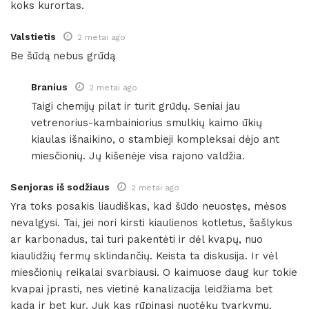
koks kurortas.
Valstietis
2 metai ago
Be šūdą nebus grūdą
Branius
2 metai ago
Taigi chemijų pilat ir turit grūdų. Seniai jau
vetrenorius-kambainiorius smulkių kaimo ūkių
kiaulas išnaikino, o stambieji kompleksai dėjo ant
miesčionių. Jų kišenėje visa rajono valdžia.
Senjoras iš sodžiaus
2 metai ago
Yra toks posakis liaudiškas, kad šūdo neuostęs, mėsos
nevalgysi. Tai, jei nori kirsti kiaulienos kotletus, šašlykus
ar karbonadus, tai turi pakentėti ir dėl kvapų, nuo
kiaulidžių fermų sklindančių. Keista ta diskusija. Ir vėl
miesčionių reikalai svarbiausi. O kaimuose daug kur tokie
kvapai įprasti, nes vietinė kanalizacija leidžiama bet
kada ir bet kur. Juk kas rūpinasi nuotėkų tvarkymu,