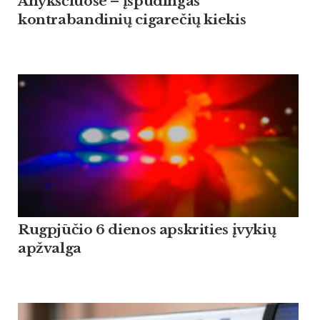
Anykščiuose – įspūdingas
kontrabandinių cigarečių kiekis
Rugpjūčio 6 dienos apskrities įvykių
apžvalga