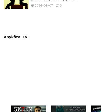
2026-08-07
3
Anykšta TV: