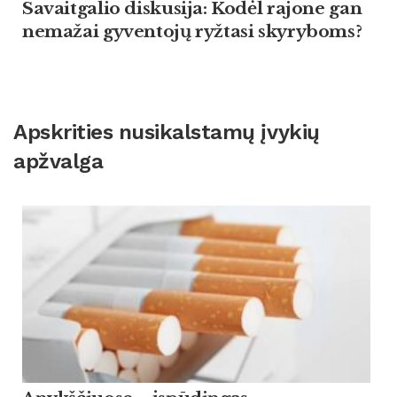
Savaitgalio diskusija: Kodėl rajone gan
nemažai gyventojų ryžtasi skyryboms?
Apskrities nusikalstamų įvykių
apžvalga