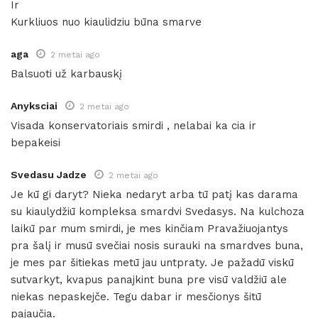
Ir
Kurkliuos nuo kiaulidziu būna smarve
aga
2 metai ago
Balsuoti už karbauskį
Anyksciai
2 metai ago
Visada konservatoriais smirdi , nelabai ka cia ir
bepakeisi
Svedasu Jadze
2 metai ago
Je kū gi daryt? Nieka nedaryt arba tū patį kas darama
su kiaulydžiū kompleksa smardvi Svedasys. Na kulchoza
laikū par mum smirdi, je mes kinčiam Pravažiuojantys
pra šalį ir musū svečiai nosis surauki na smardves buna,
je mes par šitiekas metū jau untpraty. Je pažadū viskū
sutvarkyt, kvapus panajkint buna pre visū valdžiū ale
niekas nepaskejče. Tegu dabar ir mesčionys šitū
pajaučia.