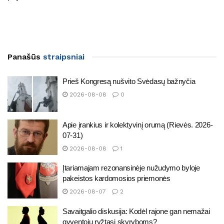
Panašūs
straipsniai
Prieš Kongresą nušvito Svėdasų bažnyčia
2026-08-08
0
Apie įrankius ir kolektyvinį orumą (Rievės. 2026-
07-31)
2026-08-08
1
Įtariamajam rezonansinėje nužudymo byloje
pakeistos kardomosios priemonės
2026-08-07
2
Savaitgalio diskusija: Kodėl rajone gan nemažai
gyventojų ryžtasi skyryboms?