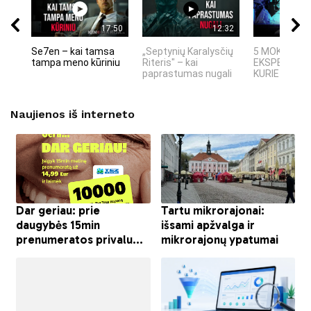
17:50
12:32
Se7en – kai tamsa
„Septynių Karalysčių
5 MOKSLINIA
tampa meno kūriniu
Riteris" – kai
EKSPERIMEN
paprastumas nugali
KURIE SUKRĖT
Naujienos iš interneto