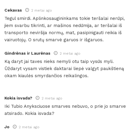
Cekavas
2 metai ago
Tegul smirdi. Aplinkosaugininkams tokie teršalai nerūpi,
jiem svarbu tikrinti, ar mašinos nedūmija, ar teršalai iš
transporto neviršija normų, mat, pasipinigauti reikia iš
vairuotojų. O srutų smarvė garuos ir išgaruos.
Gindrėnas ir Laurėnas
2 metai ago
Ką daryt jai taves nieks nemyli otu taip vysūs myli.
Ūždaryt vysam vistiek daktarai liepė valgyt paukštieną
okam kiaulės smyrdančios reikalingos.
Kokia isvada?
2 metai ago
Iki Tubio Anyksciuose smarves nebuvo, o prie jo smarve
atsirado. Kokia isvada?
Jo
2 metai ago