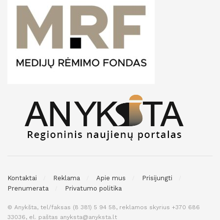
Kontaktai
Reklama
Apie mus
Prisijungti
Prenumerata
Privatumo politika
© Anykšta, tel/faksas (8 381) 5 94 58, reklamos skyrius +370 686
33036, el. paštas anyksta@anyksta.lt