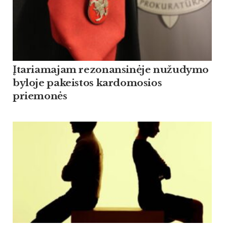
Įtariamajam rezonansinėje nužudymo
byloje pakeistos kardomosios
priemonės