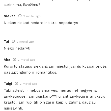
surinkimu, išvežimu?
Niekad
2 metai ago
Niekas niekad nedare ir tikrai nepadarys
Tai
2 metai ago
Nieko nedaryti
Aha
2 metai ago
Kurorto statuso siekiančiam miestui įvairūs kvapai pridės
paslaptingumo ir romantikos.
Taigi
2 metai ago
Tubi atleisti ir nebus smarves, meras net negyvena
anyksciuose, jam visiskai p**hui ant anyksciu ir anyksciu
krasto, jam rupi tik pinigai ir kaip ju galima daugiau
nusisavinti.