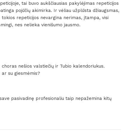
ticijoje, tai buvo aukščiausias pakylėjimas repeticijos
tinga pojūčių akimirka. Ir vėliau užplūsta džiaugsmas,
 tokios repeticijos nevargina nerimas, įtampa, visi
ingi, nes nelieka vienišumo jausmo.
 choras nešios valstiečių ir Tubio kalendoriukus.
os ar su giesmėmis?
r save pasivadinę profesionaliu taip nepažemina kitų