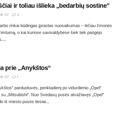
čiai ir toliau išlieka „bedarbių sostine”
08-07
2
arbo rinkai būdingas įprastas nuosaikumas – lėčiau žmonės
užimtumą, o kai kuriose savivaldybėse šiek tiek paūgėjo
....
ja prie „Anykštos“
08-07
1
ykštos“ parduotuvės, penktadienį po vidurdienio „Opel“
 su „Mitsubishi“. Nuo Svėdasų pusės atvažiavęs „Opel“
o iš miesto pusės tiesiai...