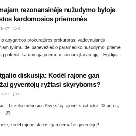
amajam rezonansinėje nužudymo byloje
stos kardomosios priemonės
08-07
0
o apygardos prokuratūros prokuroras, vadovaujantis
iniam tyrimui dėl panevėžiečio paramediko nužudymo, priėmė
ą pakeisti kardomąją priemonę vienam įtariamųjų – Egidijui...
tgalio diskusija: Kodėl rajone gan
ai gyventojų ryžtasi skyryboms?
08-07
1
io – birželio mėnesius Anykščių rajone susituokė 43 poros,
ė – 23.
ote, kodėl rajone skiriasi gan nemažai gyventojų?...