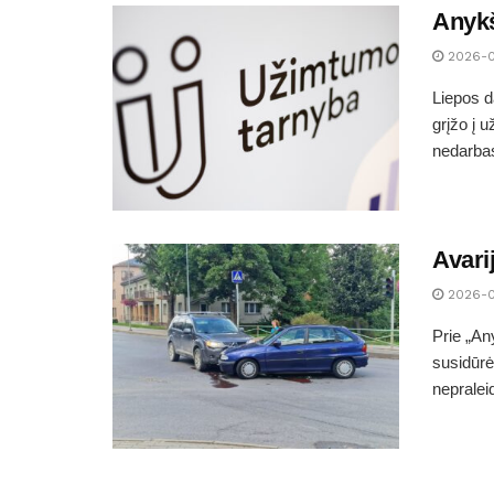
Anykš
2026-
Liepos d
grįžo į 
nedarbas
Avari
2026-
Prie „An
susidūrė
nepraleid