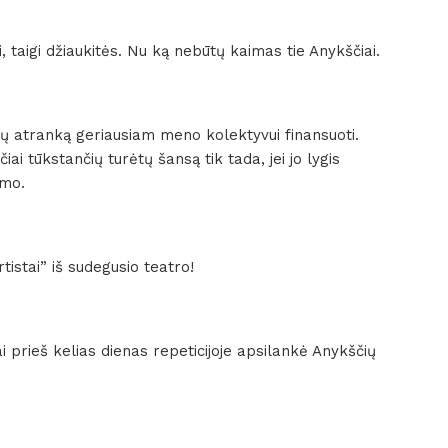
, taigi džiaukitės. Nu ką nebūtų kaimas tie Anykščiai.
tų atranką geriausiam meno kolektyvui finansuoti.
i tūkstančių turėtų šansą tik tada, jei jo lygis
imo.
istai” iš sudegusio teatro!
 prieš kelias dienas repeticijoje apsilankė Anykščių