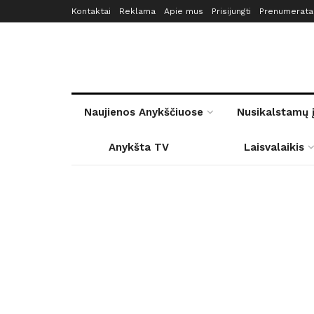
Kontaktai
Reklama
Apie mus
Prisijungti
Prenumerata
Naujienos Anykščiuose
Nusikalstamų 
Anykšta TV
Laisvalaikis