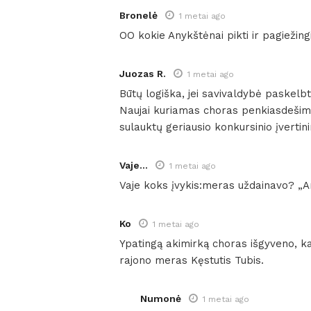
Bronelė
1 metai ago
OO kokie Anykštėnai pikti ir pagiežingi
Juozas R.
1 metai ago
Būtų logiška, jei savivaldybė paskelb
Naujai kuriamas choras penkiasdešimčia
sulauktų geriausio konkursinio įvertin
Vaje...
1 metai ago
Vaje koks įvykis:meras uždainavo? „Art
Ko
1 metai ago
Ypatingą akimirką choras išgyveno, kai
rajono meras Kęstutis Tubis.
Numonė
1 metai ago