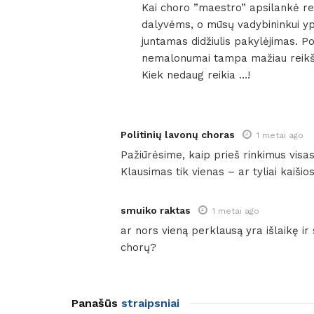
Kai choro ”maestro” apsilankė repe
dalyvėms, o mūsų vadybininkui ypa
juntamas didžiulis pakylėjimas. Po
nemalonumai tampa mažiau reikšm
Kiek nedaug reikia …!
Politinių lavonų choras
1 metai ago
Pažiūrėsime, kaip prieš rinkimus visas
Klausimas tik vienas – ar tyliai kaiši
smuiko raktas
1 metai ago
ar nors vieną perklausą yra išlaikę i
chorų?
Panašūs
straipsniai