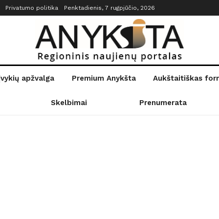
Privatumo politika
Penktadienis, 7 rugpjūčio, 2026
įvykių apžvalga
Premium Anykšta
Aukštaitiškas fo
Skelbimai
Prenumerata