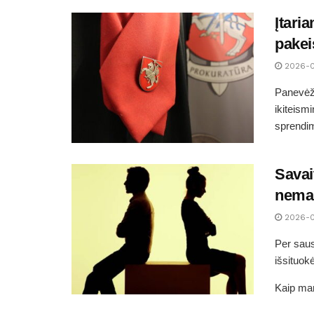
Įtari
pakei
2026-
Panevėži
ikiteism
sprendim
Savai
nemaž
2026-
Per saus
išsituok
Kaip man