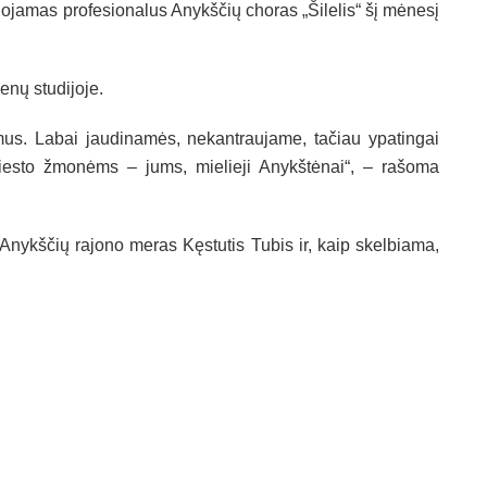
uojamas profesionalus Anykščių choras „Šilelis“ šį mėnesį
nų studijoje.
 mus. Labai jaudinamės, nekantraujame, tačiau ypatingai
miesto žmonėms – jums, mielieji Anykštėnai“, – rašoma
 Anykščių rajono meras Kęstutis Tubis ir, kaip skelbiama,