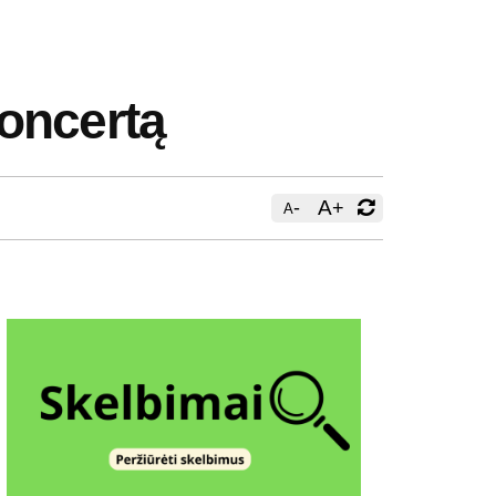
oncertą
-
A
+
A