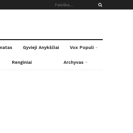
rmatas
Gyvieji Anykščiai
Vox Populi
Renginiai
Archyvas