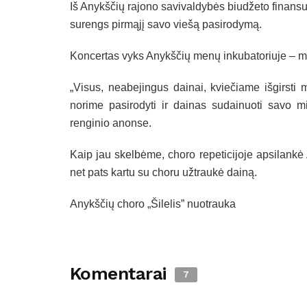
Iš Anykščių rajono savivaldybės biudžeto finans
surengs pirmąjį savo viešą pasirodymą.
Koncertas vyks Anykščių menų inkubatoriuje – me
„Visus, neabejingus dainai, kviečiame išgirsti
norime pasirodyti ir dainas sudainuoti savo 
renginio anonse.
Kaip jau skelbėme, choro repeticijoje apsilankė
net pats kartu su choru užtraukė dainą.
Anykščių choro „Šilelis” nuotrauka
Komentarai
7