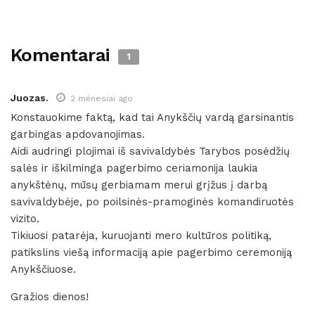
Komentarai
1
Juozas.
2 mėnesiai ago
Konstauokime faktą, kad tai Anykščių vardą garsinantis
garbingas apdovanojimas.
Aidi audringi plojimai iš savivaldybės Tarybos posėdžių
salės ir iškilminga pagerbimo ceriamonija laukia
anykštėnų, mūsų gerbiamam merui grįžus į darbą
savivaldybėje, po poilsinės-pramoginės komandiruotės
vizito.
Tikiuosi patarėja, kuruojanti mero kultūros politiką,
patikslins viešą informaciją apie pagerbimo ceremoniją
Anykščiuose.
Gražios dienos!