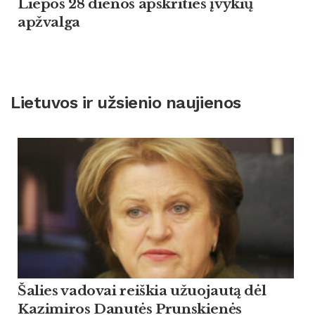
Liepos 28 dienos apskrities įvykių
apžvalga
Lietuvos ir užsienio naujienos
Šalies vadovai reiškia užuojautą dėl
Kazimiros Danutės Prunskienės