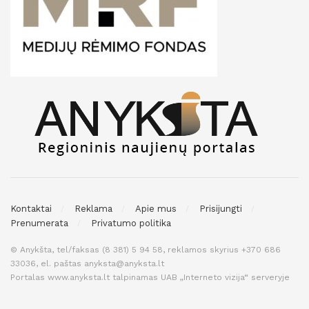
Kontaktai
Reklama
Apie mus
Prisijungti
Prenumerata
Privatumo politika
© Anykšta, tel/faksas (8 381) 5 94 58, reklamos skyrius +370 686
33036, el. paštas anyksta@anyksta.lt
Portalas www.anyksta.lt talpinamas UAB „Interneto vizija“ serveryje