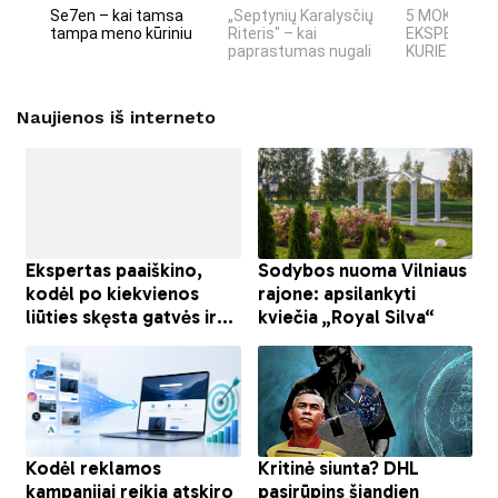
Se7en – kai tamsa
„Septynių Karalysčių
5 MOKSLINIA
tampa meno kūriniu
Riteris" – kai
EKSPERIMEN
paprastumas nugali
KURIE SUKRĖT
Naujienos iš interneto