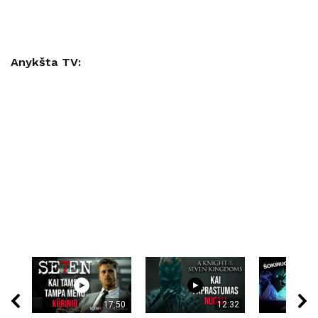
Anykšta TV:
17:50
12:32