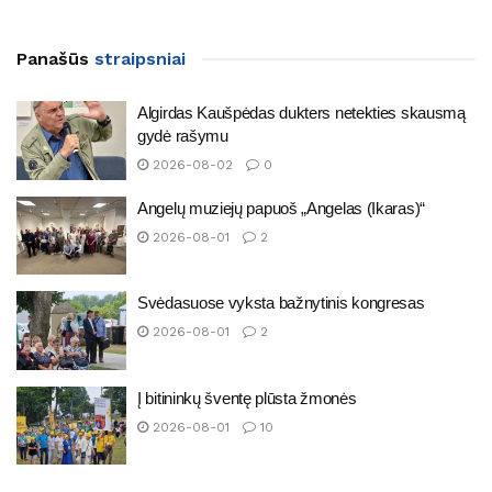
Panašūs
straipsniai
Algirdas Kaušpėdas dukters netekties skausmą
gydė rašymu
2026-08-02
0
Angelų muziejų papuoš „Angelas (Ikaras)“
2026-08-01
2
Svėdasuose vyksta bažnytinis kongresas
2026-08-01
2
Į bitininkų šventę plūsta žmonės
2026-08-01
10