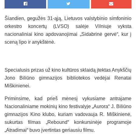
Šiandien, gegužės 31-ąją, Lietuvos valstybinio simfoninio
orkestro koncertų (LVSO) salėje Vilniuje vyksta
nacionaliniai kino apdovanojimai „Sidabrinė gervė“, kur į
sceną lipo ir anykštėnė.
Specialusis prizas už kino kultūros sklaidą įtektas Anykščių
Jono Biliūno gimnazijos bibliotekos vedėjai Renatai
Miškinienei.
Priminsime, kad prieš mėnesį vykusiame antrajame
Nacionaliniame mokinių kino festivalyje „Aurora“ J. Biliūno
gimnazijos Kino klubo, kuriam vadovauja R. Miškinienė,
sukurtas filmas „Rebound“ konkursinėje programoje
„Atradimai“ buvo įvertintas geriausiu filmu.