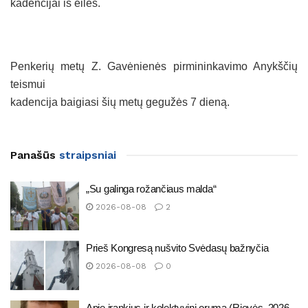
kadencijai iš eilės.
Penkerių metų Z. Gavėnienės pirmininkavimo Anykščių
teismui
kadencija baigiasi šių metų gegužės 7 dieną.
Panašūs
straipsniai
„Su galinga rožančiaus malda“
2026-08-08
2
Prieš Kongresą nušvito Svėdasų bažnyčia
2026-08-08
0
Apie įrankius ir kolektyvinį orumą (Rievės. 2026-