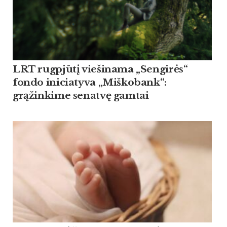
LRT rugpjūtį viešinama „Sengirės“
fondo iniciatyva „Miškobank“:
grąžinkime senatvę gamtai