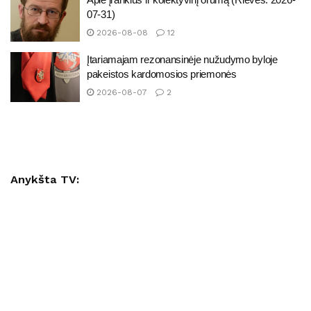
07-31)
2026-08-08
12
Įtariamajam rezonansinėje nužudymo byloje
pakeistos kardomosios priemonės
2026-08-07
2
Anykšta TV: