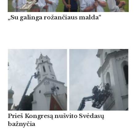
„Su galinga rožančiaus malda“
Prieš Kongresą nušvito Svėdasų
bažnyčia