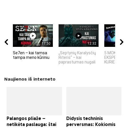
17:50
12:32
Se7en – kai tamsa
„Septynių Karalysčių
5 MOKSLINIA
tampa meno kūriniu
Riteris" – kai
EKSPERIMEN
paprastumas nugali
KURIE SUKRĖT
Naujienos iš interneto