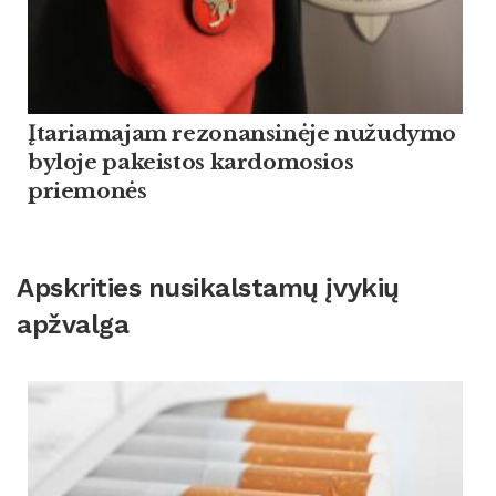
Įtariamajam rezonansinėje nužudymo
byloje pakeistos kardomosios
priemonės
Apskrities nusikalstamų įvykių
apžvalga