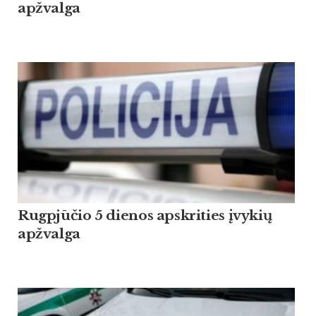
apžvalga
Rugpjūčio 5 dienos apskrities įvykių
apžvalga