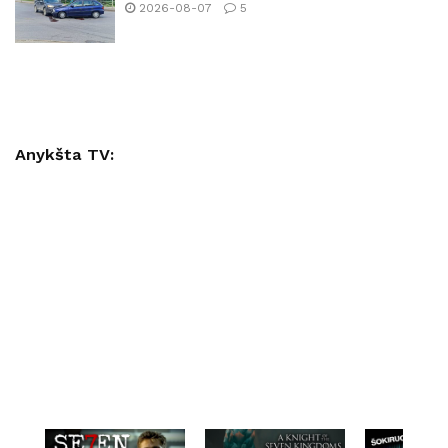
2026-08-07
5
Anykšta TV: