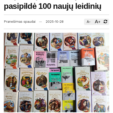
pasipildė 100 naujų leidinių
A
-
+
Pranešimas spaudai
2025-10-28
A