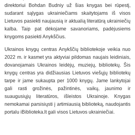
direktoriui Bohdan Budniy už šias knygas bei rūpestį,
sudarant sąlygas ukrainiečiams skaitytojams iš visos
Lietuvos pasiekti naujausią ir aktualią literatūrą ukrainiečių
kalba. Taip pat dėkojame savanoriams, padėjusiems
knygoms pasiekti Anykščius.
Ukrainos knygų centras Anykščių bibliotekoje veikia nuo
2022 m. ir kasmet yra aktyviai pildomas naujais leidiniais,
dovanojamais Ukrainos leidėjų, muziejų, bibliotekų. Šis
knygų centras yra didžiausias Lietuvos viešųjų bibliotekų
tarpe ir jame sukaupta per 1000 knygų. Jame lankytojai
gali rasti grožinės, pažintinės, vaikų, jaunimo ir
suaugusiųjų literatūros, išleistos Ukrainoje. Knygas
nemokamai parsisiųsti į artimiausią biblioteką, naudojantis
portalu iBiblioteka.lt gali visos Lietuvos ukrainiečiai.