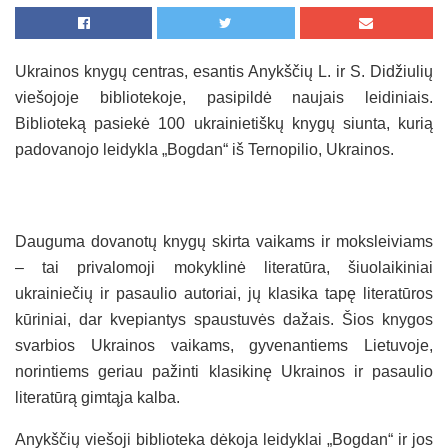
Ukrainos knygų centras, esantis Anykščių L. ir S. Didžiulių
viešojoje bibliotekoje, pasipildė naujais leidiniais.
Biblioteką pasiekė 100 ukrainietiškų knygų siunta, kurią
padovanojo leidykla „Bogdan“ iš Ternopilio, Ukrainos.
Dauguma dovanotų knygų skirta vaikams ir moksleiviams
– tai privalomoji mokyklinė literatūra, šiuolaikiniai
ukrainiečių ir pasaulio autoriai, jų klasika tapę literatūros
kūriniai, dar kvepiantys spaustuvės dažais. Šios knygos
svarbios Ukrainos vaikams, gyvenantiems Lietuvoje,
norintiems geriau pažinti klasikinę Ukrainos ir pasaulio
literatūrą gimtąja kalba.
Anykščių viešoji biblioteka dėkoja leidyklai „Bogdan“ ir jos