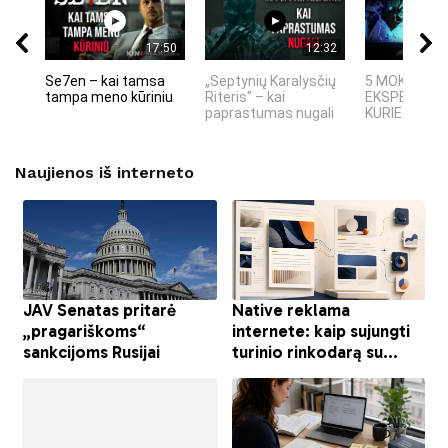
17:50
12:32
Se7en – kai tamsa
„Septynių Karalysčių
5 MOKSLINIA
tampa meno kūriniu
Riteris" – kai
EKSPERIMEN
paprastumas nugali
KURIE SUKRĖT
Naujienos iš interneto