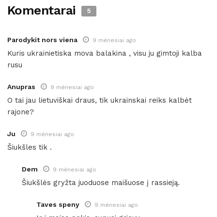
Komentarai
5
Parodykit nors viena
9 mėnesiai ago
Kuris ukrainietiska mova balakina , visu ju gimtoji kalba
rusu
Anupras
9 mėnesiai ago
O tai jau lietuviškai draus, tik ukrainskai reiks kalbėt
rajone?
Ju
9 mėnesiai ago
Šiukšles tik .
Dem
9 mėnesiai ago
Šiukšlės gryžta juoduose maišuose į rassieją.
Taves speny
9 mėnesiai ago