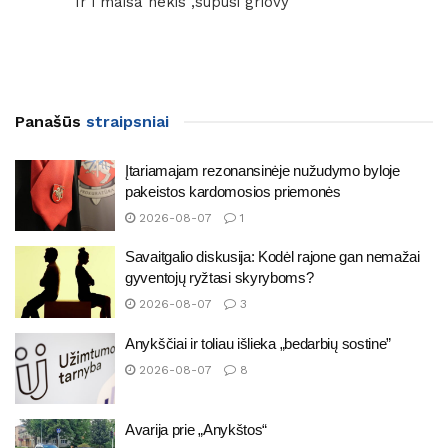
Ir i maisa nekis ,supusi griovy
Panašūs
straipsniai
Įtariamajam rezonansinėje nužudymo byloje
pakeistos kardomosios priemonės
2026-08-07
1
Savaitgalio diskusija: Kodėl rajone gan nemažai
gyventojų ryžtasi skyryboms?
2026-08-07
3
Anykščiai ir toliau išlieka „bedarbių sostine”
2026-08-07
8
Avarija prie „Anykštos“