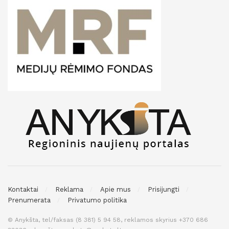
Kontaktai
Reklama
Apie mus
Prisijungti
Prenumerata
Privatumo politika
© Anykšta, tel/faksas (8 381) 5 94 58, reklamos skyrius +370 686