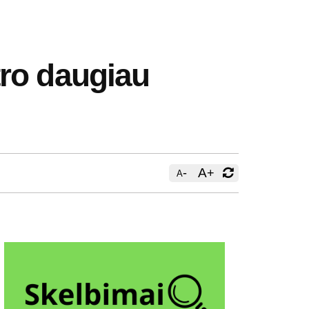
itro daugiau
-
A
+
A