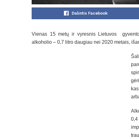
Dalintis Facebook
Vienas 15 metų ir vyresnis Lietuvos gyventoja
alkoholio – 0,7 litro daugiau nei 2020 metais, i
Šal
par
spi
gėr
kas
arb
Alk
0,4
imp
tra