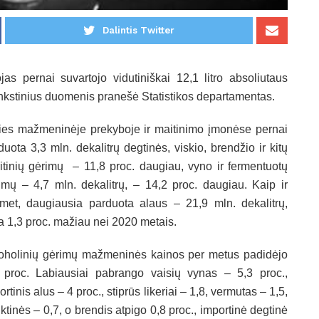
Dalintis Twitter
s pernai suvartojo vidutiniškai 12,1 litro absoliutaus
šankstinius duomenis pranešė Statistikos departamentas.
ies mažmeninėje prekyboje ir maitinimo įmonėse pernai
duota 3,3 mln. dekalitrų degtinės, viskio, brendžio ir kitų
ritinių gėrimų – 11,8 proc. daugiau, vyno ir fermentuotų
imų – 4,7 mln. dekalitrų, – 14,2 proc. daugiau. Kaip ir
met, daugiausia parduota alaus – 21,9 mln. dekalitrų,
a 1,3 proc. mažiau nei 2020 metais.
oholinių gėrimų mažmeninės kainos per metus padidėjo
 proc. Labiausiai pabrango vaisių vynas – 5,3 proc.,
ortinis alus – 4 proc., stiprūs likeriai – 1,8, vermutas – 1,5,
uktinės – 0,7, o brendis atpigo 0,8 proc., importinė degtinė