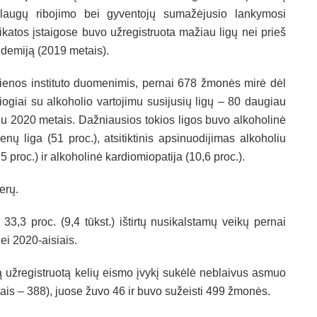
laugų ribojimo bei gyventojų sumažėjusio lankymosi
ikatos įstaigose buvo užregistruota mažiau ligų nei prieš
demiją (2019 metais).
ienos instituto duomenimis, pernai 678 žmonės mirė dėl
siogiai su alkoholio vartojimu susijusių ligų – 80 daugiau
u 2020 metais. Dažniausios tokios ligos buvo alkoholinė
enų liga (51 proc.), atsitiktinis apsinuodijimas alkoholiu
,5 proc.) ir alkoholinė kardiomiopatija (10,6 proc.).
terų.
33,3 proc. (9,4 tūkst.) ištirtų nusikalstamų veikų pernai
i 2020-aisiais.
 užregistruotą kelių eismo įvykį sukėlė neblaivus asmuo
etais – 388), juose žuvo 46 ir buvo sužeisti 499 žmonės.