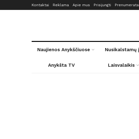
Kontaktai
Reklama
Apie mus
Prisijungti
Prenumerata
Naujienos Anykščiuose
Nusikalstamų 
Anykšta TV
Laisvalaikis