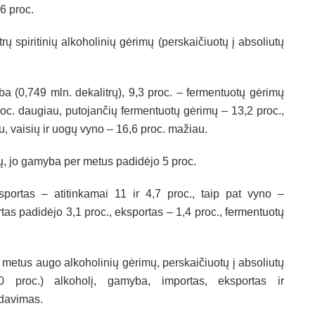
,6 proc.
ų spiritinių alkoholinių gėrimų (perskaičiuotų į absoliutų
a (0,749 mln. dekalitrų), 9,3 proc. – fermentuotų gėrimų
proc. daugiau, putojančių fermentuotų gėrimų – 13,2 proc.,
, vaisių ir uogų vyno – 16,6 proc. mažiau.
ų, jo gamyba per metus padidėjo 5 proc.
sportas – atitinkamai 11 ir 4,7 proc., taip pat vyno –
ortas padidėjo 3,1 proc., eksportas – 1,4 proc., fermentuotų
 metus augo alkoholinių gėrimų, perskaičiuotų į absoliutų
0 proc.) alkoholį, gamyba, importas, eksportas ir
davimas.