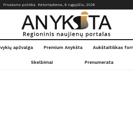
Privatumo politika
Ketvirtadienis, 6 rugpjūčio, 2026
įvykių apžvalga
Premium Anykšta
Aukštaitiškas fo
Skelbimai
Prenumerata