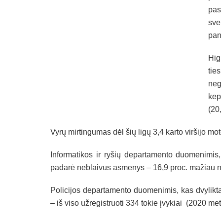
pas
sve
pan
Hig
tie
neg
kep
(20
Vyrų mirtingumas dėl šių ligų 3,4 karto viršijo mo
Informatikos ir ryšių departamento duomenimis, 
padarė neblaivūs asmenys – 16,9 proc. mažiau ne
Policijos departamento duomenimis, kas dvyliktą
– iš viso užregistruoti 334 tokie įvykiai (2020 m