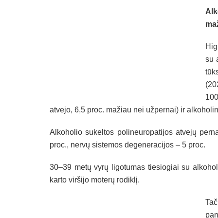
Al
maž
Hig
su 
tūk
(20
100
atvejo, 6,5 proc. mažiau nei užpernai) ir alkoholi
Alkoholio sukeltos polineuropatijos atvejų pern
proc., nervų sistemos degeneracijos – 5 proc.
30–39 metų vyrų ligotumas tiesiogiai su alkohol
karto viršijo moterų rodiklį.
Ta
pan