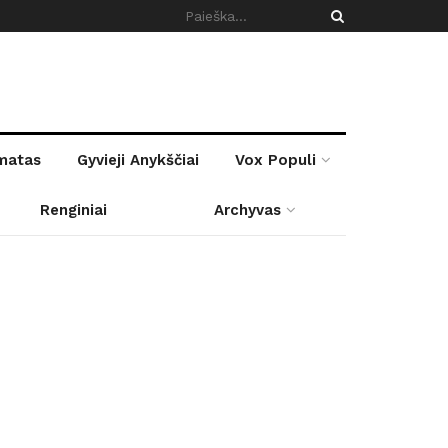
rmatas
Gyvieji Anykščiai
Vox Populi
Renginiai
Archyvas