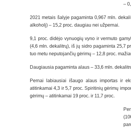
– 0
2021 metais šalyje pagaminta 0,967 mln. dekalitr
alkoholį) – 15,2 proc. daugiau nei užpernai.
9,1 proc. didėjo vynuogių vyno ir vermuto gamyb
(4,6 mln. dekalitrų), iš jų sidro pagaminta 25,7 
tuo metu neputojančių gėrimų – 12,8 proc. mažiau
Daugiausia pagaminta alaus – 33,6 mln. dekalitr
Pernai labiausiai išaugo alaus importas ir ek
atitinkamai 4,3 ir 5,7 proc. Spiritinių gėrimų imp
gėrimų – atitinkamai 19 proc. ir 11,7 proc.
Per
(10
par