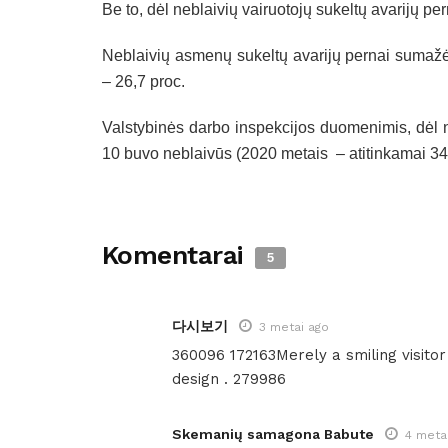
Be to, dėl neblaivių vairuotojų sukeltų avarijų p
Neblaivių asmenų sukeltų avarijų pernai sumažėj
– 26,7 proc.
Valstybinės darbo inspekcijos duomenimis, dėl n
10 buvo neblaivūs (2020 metais – atitinkamai 34 i
Komentarai
5
다시보기
3 metai ago
360096 172163Merely a smiling visitor 
design . 279986
Skemanių samagona Babute
4 meta