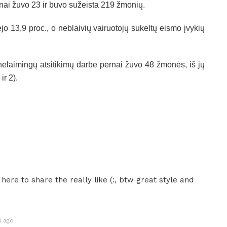
ernai žuvo 23 ir buvo sužeista 219 žmonių.
o 13,9 proc., o neblaivių vairuotojų sukeltų eismo įvykių
elaimingų atsitikimų darbe pernai žuvo 48 žmonės, iš jų
r 2).
here to share the really like (:, btw great style and
i ago