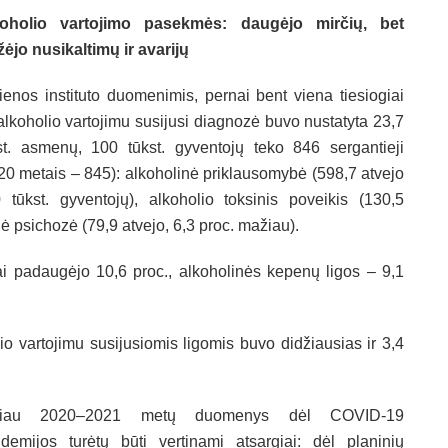
koholio vartojimo pasekmės: daugėjo mirčių, bet
ėjo nusikaltimų ir avarijų
ienos instituto duomenimis, pernai bent viena tiesiogiai
alkoholio vartojimu susijusi diagnozė buvo nustatyta 23,7
st. asmenų, 100 tūkst. gyventojų teko 846 sergantieji
20 metais – 845): alkoholinė priklausomybė (598,7 atvejo
 tūkst. gyventojų), alkoholio toksinis poveikis (130,5
nė psichozė (79,9 atvejo, 6,3 proc. mažiau).
ai padaugėjo 10,6 proc., alkoholinės kepenų ligos – 9,1
io vartojimu susijusiomis ligomis buvo didžiausias ir 3,4
čiau 2020–2021 metų duomenys dėl COVID-19
demijos turėtų būti vertinami atsargiai: dėl planinių