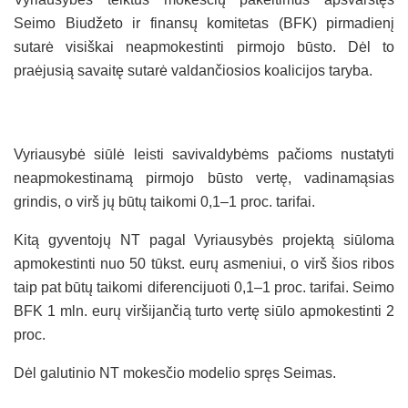
Seimo Biudžeto ir finansų komitetas (BFK) pirmadienį
sutarė visiškai neapmokestinti pirmojo būsto. Dėl to
praėjusią savaitę sutarė valdančiosios koalicijos taryba.
Vyriausybė siūlė leisti savivaldybėms pačioms nustatyti
neapmokestinamą pirmojo būsto vertę, vadinamąsias
grindis, o virš jų būtų taikomi 0,1–1 proc. tarifai.
Kitą gyventojų NT pagal Vyriausybės projektą siūloma
apmokestinti nuo 50 tūkst. eurų asmeniui, o virš šios ribos
taip pat būtų taikomi diferencijuoti 0,1–1 proc. tarifai. Seimo
BFK 1 mln. eurų viršijančią turto vertę siūlo apmokestinti 2
proc.
Dėl galutinio NT mokesčio modelio spręs Seimas.