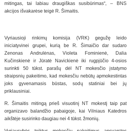
mitingas, tai labiau draugiškas susibūrimas“, – BNS
akcijos išvakarėse teigė R. Šimaitis.
Vyriausioji rinkimų komisija (VRK) gegužę leido
iniciatyvinei grupei, kurią be R. Šimaičio dar sudaro
Zenonas Andrulėnas, Violeta Fominienė, Dalia
Kučinskienė ir Jūratė Navickienė iki rugpjūčio 4-osios
surinkti 50 tūkst. parašų dėl NT mokesčio įstatymo
straipsnių pakeitimo, kad mokesčiu nebūtų apmokestintas
joks gyvenamasis būstas, sodų statiniai bei jų
priklausiniai.
R. Šimaitis mitingą prieš visuotinį NT mokestį taip pat
organizavo balandžio pabaigoje, kai Vilniaus Katedros
aikštėje susirinko daugiau nei 4 tūkst. žmonių.
Vyriausybės teiktus mokesčių pakeitimus apsvarstęs