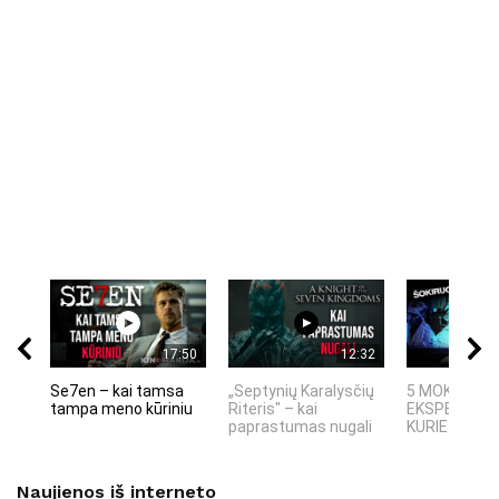
17:50
12:32
Se7en – kai tamsa
„Septynių Karalysčių
5 MOKSLINIA
tampa meno kūriniu
Riteris" – kai
EKSPERIMEN
paprastumas nugali
KURIE SUKRĖT
Naujienos iš interneto