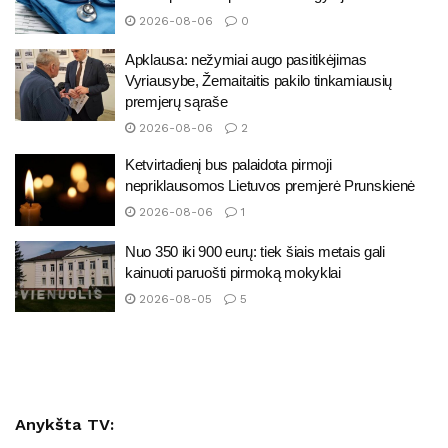
2026-08-06
0
Apklausa: nežymiai augo pasitikėjimas
Vyriausybe, Žemaitaitis pakilo tinkamiausių
premjerų sąraše
2026-08-06
2
Ketvirtadienį bus palaidota pirmoji
nepriklausomos Lietuvos premjerė Prunskienė
2026-08-06
1
Nuo 350 iki 900 eurų: tiek šiais metais gali
kainuoti paruošti pirmoką mokyklai
2026-08-05
5
Anykšta TV: