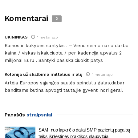
Komentarai
2
UKININKAS
1 metai ago
Kainos ir kokybes santykis . – Vieno seimo nario darbo
kaina / viskas iskaiuciuota / per kadencija apvalus 2
milijonai Euru . Santyki pasiskaiciuokit patys .
Kolonija už skalbimo miltelius ir alų
1 metai ago
Artėja Europos sąjungos saulės spinduliu galas,dabar
banditams butina apvogti tauta,jie gyventi nori gerai.
Panašūs
straipsniai
SAM: nuo lapkričio daliai SMP pacientų pagalbą
teiks išplėstinės praktikos slaugytojai