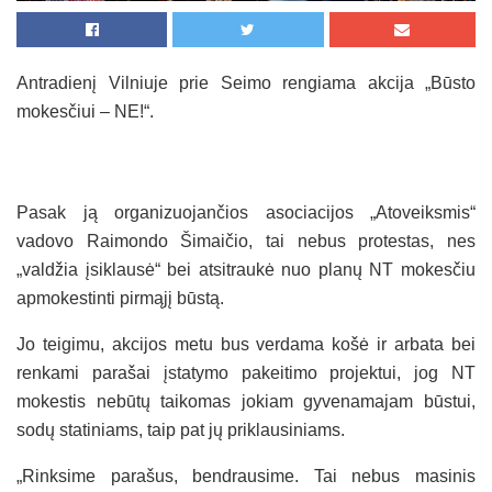
Antradienį Vilniuje prie Seimo rengiama akcija „Būsto
mokesčiui – NE!“.
Pasak ją organizuojančios asociacijos „Atoveiksmis“
vadovo Raimondo Šimaičio, tai nebus protestas, nes
„valdžia įsiklausė“ bei atsitraukė nuo planų NT mokesčiu
apmokestinti pirmąjį būstą.
Jo teigimu, akcijos metu bus verdama košė ir arbata bei
renkami parašai įstatymo pakeitimo projektui, jog NT
mokestis nebūtų taikomas jokiam gyvenamajam būstui,
sodų statiniams, taip pat jų priklausiniams.
„Rinksime parašus, bendrausime. Tai nebus masinis