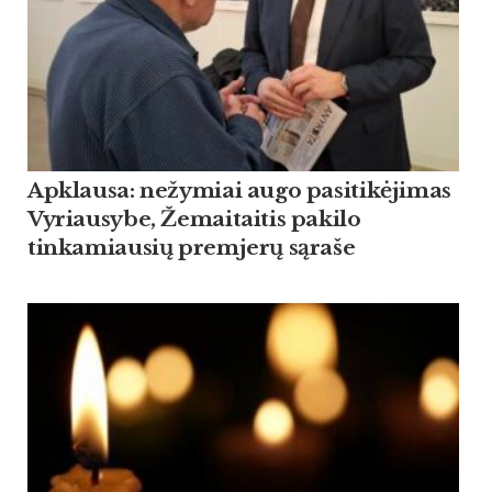
Apklausa: nežymiai augo pasitikėjimas
Vyriausybe, Žemaitaitis pakilo
tinkamiausių premjerų sąraše