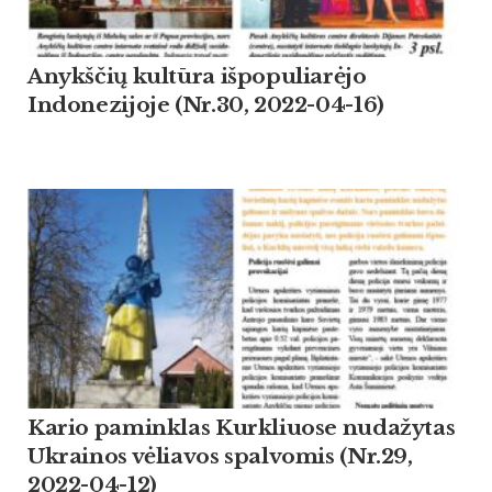
Anykščių kultūra išpopuliarėjo
Indonezijoje (Nr.30, 2022-04-16)
Kario paminklas Kurkliuose nudažytas
Ukrainos vėliavos spalvomis (Nr.29,
2022-04-12)