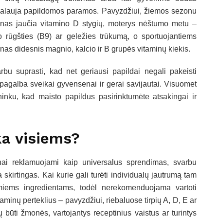
kalauja papildomos paramos. Pavyzdžiui, žiemos sezonu
nas jaučia vitamino D stygių, moterys nėštumo metu –
io rūgšties (B9) ar geležies trūkumą, o sportuojantiems
inas didesnis magnio, kalcio ir B grupės vitaminų kiekis.
rbu suprasti, kad net geriausi papildai negali pakeisti
 pagalba sveikai gyvensenai ir gerai savijautai. Visuomet
ninku, kad maisto papildus pasirinktumėte atsakingai ir
ka visiems?
žnai reklamuojami kaip universalus sprendimas, svarbu
kirtingas. Kai kurie gali turėti individualų jautrumą tam
miems ingredientams, todėl nerekomenduojama vartoti
itaminų perteklius – pavyzdžiui, riebaluose tirpių A, D, E ar
 būti žmonės, vartojantys receptinius vaistus ar turintys