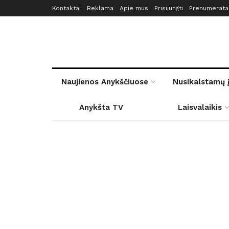
Kontaktai
Reklama
Apie mus
Prisijungti
Prenumerata
Naujienos Anykščiuose
Nusikalstamų 
Anykšta TV
Laisvalaikis