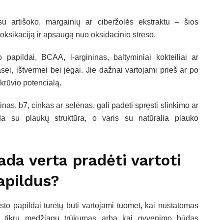
 artišoko, margainių ar ciberžolės ekstraktu – šios
ksikaciją ir apsaugą nuo oksidacinio streso.
 papildai, BCAA, l-argininas, baltyminiai kokteiliai ar
i, ištvermei bei jėgai. Jie dažnai vartojami prieš ar po
 krūvio potencialą.
nas, b7, cinkas ar selenas, gali padėti spręsti slinkimo ar
 su plaukų struktūra, o varis su natūralia plauko
ada verta pradėti vartoti
apildus?
sto papildai turėtų būti vartojami tuomet, kai nustatomas
 tikrų medžiagų trūkumas arba kai gyvenimo būdas