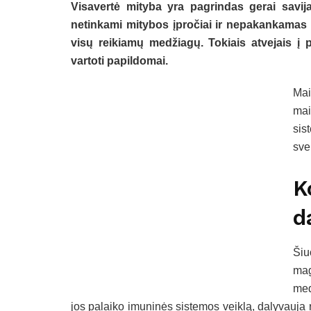
Visavertė mityba yra pagrindas gerai savija
netinkami mitybos įpročiai ir nepakankamas 
visų reikiamų medžiagų. Tokiais atvejais į p
vartoti papildomai.
Mai
mai
sis
sve
K
d
Šiu
mag
med
jos palaiko imuninės sistemos veiklą, dalyvauja