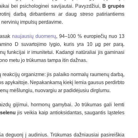
aikai bei psichologinei savijautai. Pavyzdžiui,
B grupės
rotinį darbą dirbantiems ar daug streso patiriantiems
 nervinių impulsų perdavime.
Pasak
naujausių duomenų
, 94–100 % europiečių nuo 13
mino D suvartojimo lygio, kuris yra 10 µg per parą.
ų funkcijai ir imunitetui. Kadangi natūraliai jis gaminasi
ezono metu jo trūkumas tampa itin dažnas.
 reakcijų organizme: jis palaiko normalų raumenų darbą,
jos apykaitoje. Nepakankamą kiekį lemia gausus perdirbto
umenų mėšlungiu, nuovargiu ar padidėjusiu dirglumu.
aizdų gijimui, hormonų gamybai. Jo trūkumas gali lemti
selenu
jis veikia kaip antioksidantas, saugantis ląsteles
ša deguonį į audinius. Trūkumas dažniausiai pasireiškia