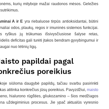
monėms, kurių mityboje mažai raudonos mėsos. Geležies
sutrikimus.
aminai A ir E
yra riebaluose tirpūs antioksidantai, būtini
maliai odos, plaukų, regos ir imuninės sistemos funkcijai.
s ryškus jų trūkumas išsivysčiusiose šalyse retas,
idelis deficitas gali turėti įtakos bendram gyvybingumui ir
augai nuo lėtinių ligų.
aisto papildai pagal
onkrečius poreikius
koje siūloma daugybė papildų, tačiau svarbu pasirinkti
, kas atitinka konkrečius jūsų poreikius. Pavyzdžiui,
maisto
geno, hialurono rūgšties, gliukozamino – šios medžiagos
ina uždegiminius procesus. Jie ypač aktualūs vyresnio