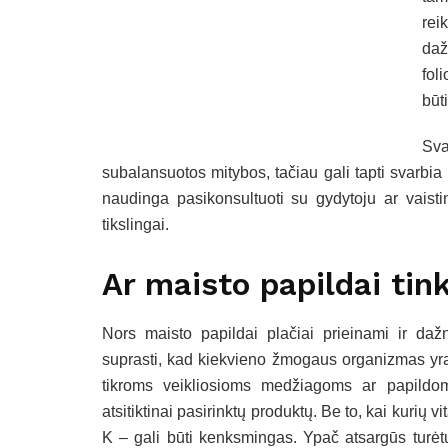
rei
daž
fol
būt
Sva
subalansuotos mitybos, tačiau gali tapti svarbia
naudinga pasikonsultuoti su gydytoju ar vaisti
tikslingai.
Ar maisto papildai tin
Nors maisto papildai plačiai prieinami ir da
suprasti, kad kiekvieno žmogaus organizmas yra s
tikroms veikliosioms medžiagoms ar papildo
atsitiktinai pasirinktų produktų. Be to, kai kurių v
K – gali būti kenksmingas. Ypač atsargūs turėtų