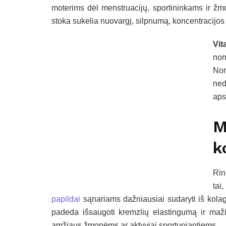
moterims dėl menstruacijų, sportininkams ir ž
stoka sukelia nuovargį, silpnumą, koncentracijos 
Vit
nor
Nor
ned
aps
M
k
Rin
tai
papildai
sąnariams dažniausiai sudaryti iš kola
padeda išsaugoti kremzlių elastingumą ir maž
amžiaus žmonėms ar aktyviai sportuojantiems.