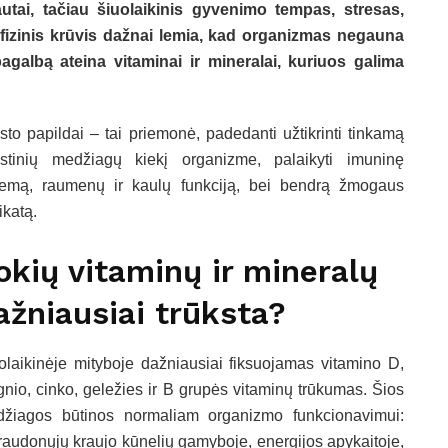
utai, tačiau šiuolaikinis gyvenimo tempas, stresas,
fizinis krūvis dažnai lemia, kad organizmas negauna
agalbą ateina vitaminai ir mineralai, kuriuos galima
sto papildai – tai priemonė, padedanti užtikrinti tinkamą
stinių medžiagų kiekį organizme, palaikyti imuninę
temą, raumenų ir kaulų funkciją, bei bendrą žmogaus
ikatą.
okių vitaminų ir mineralų
ažniausiai trūksta?
olaikinėje mityboje dažniausiai fiksuojamas vitamino D,
nio, cinko, geležies ir B grupės vitaminų trūkumas. Šios
žiagos būtinos normaliam organizmo funkcionavimui:
 raudonųjų kraujo kūnelių gamyboje, energijos apykaitoje,