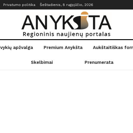
Privatumo politika
Šeštadienis, 8 rugpjūčio, 2026
įvykių apžvalga
Premium Anykšta
Aukštaitiškas fo
Skelbimai
Prenumerata