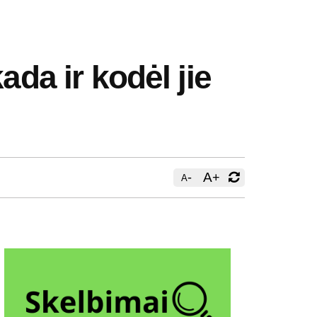
ada ir kodėl jie
-
A
+
A