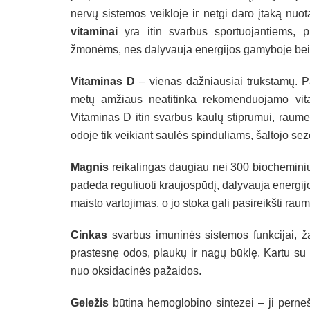
nervų sistemos veikloje ir netgi daro įtaką nuot
vitaminai
yra itin svarbūs sportuojantiems, p
žmonėms, nes dalyvauja energijos gamyboje bei
Vitaminas D
– vienas dažniausiai trūkstamų. 
metų amžiaus neatitinka rekomenduojamo vita
Vitaminas D itin svarbus kaulų stiprumui, raumen
odoje tik veikiant saulės spinduliams, šaltojo s
Magnis
reikalingas daugiau nei 300 biocheminių
padeda reguliuoti kraujospūdį, dalyvauja energi
maisto vartojimas, o jo stoka gali pasireikšti ra
Cinkas
svarbus imuninės sistemos funkcijai, ž
prastesnę odos, plaukų ir nagų būklę. Kartu su
nuo oksidacinės pažaidos.
Geležis
būtina hemoglobino sintezei – ji perne