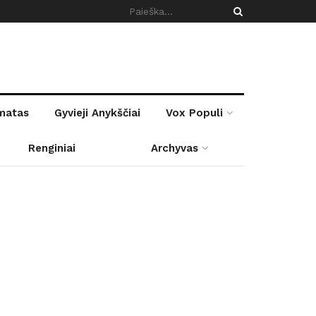
rmatas
Gyvieji Anykščiai
Vox Populi
Renginiai
Archyvas