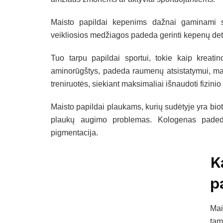
Maisto papildai kepenims dažnai gaminami su
veikliosios medžiagos padeda gerinti kepenų deto
Tuo tarpu papildai sportui, tokie kaip kreatino
aminorūgštys, padeda raumenų atsistatymui, mase
treniruotės, siekiant maksimaliai išnaudoti fizinio
Maisto papildai plaukams, kurių sudėtyje yra bioti
plaukų augimo problemas. Kologenas padeda
pigmentacija.
K
p
Mai
tam