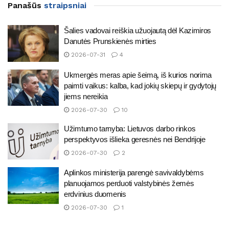
Panašūs
straipsniai
Šalies vadovai reiškia užuojautą dėl Kazimiros
Danutės Prunskienės mirties
2026-07-31
4
Ukmergės meras apie šeimą, iš kurios norima
paimti vaikus: kalba, kad jokių skiepų ir gydytojų
jiems nereikia
2026-07-30
10
Užimtumo tarnyba: Lietuvos darbo rinkos
perspektyvos išlieka geresnės nei Bendrijoje
2026-07-30
2
Aplinkos ministerija parengė savivaldybėms
planuojamos perduoti valstybinės žemės
erdvinius duomenis
2026-07-30
1