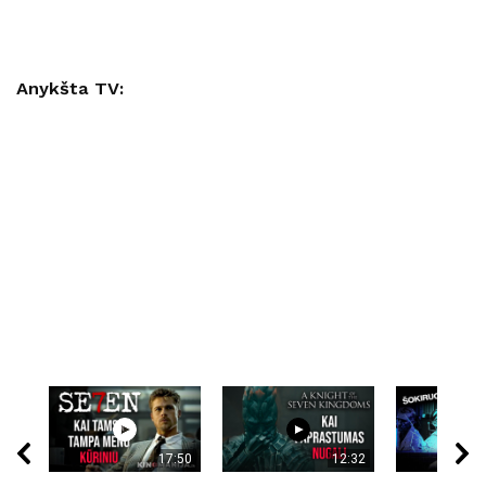
Anykšta TV:
17:50
12:32