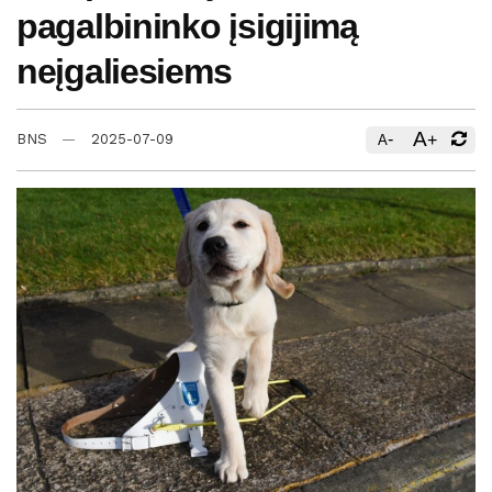
pagalbininko įsigijimą
neįgaliesiems
A
-
+
BNS
2025-07-09
A