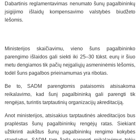
Dabartinis reglamentavimas nenumato šunų pagalbininkų
įsigijimo išlaidų kompensavimo valstybės biudžeto
lėšomis.
Ministerijos skaičiavimu, vieno šuns pagalbininko
parengimo išlaidos gali siekti iki 25–30 tūkst. eurų ir šiuo
metu dengiamos tik pačių neįgaliųjų asmeninėmis lėšomis,
todėl šuns pagalbos prieinamumas yra ribotas.
Be to, SADM parengtomis pataisomis atsisakoma
reikalavimo, kad šunį pagalbininką gali parengti tik
rengėjas, turintis tarptautinių organizacijų akreditaciją.
Anot ministerijos, atsisakius tarptautinės akreditacijos bus
praplėstas šunų pagalbininkų rengėjų ratas. Siekiant
užtikrinti aukštus šunų pagalbininkų rengimo kokybės
standartus, SADM tam žada parengti reikalavimus tokių