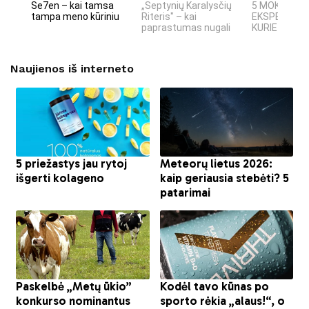
Se7en – kai tamsa
„Septynių Karalysčių
5 MOKSLINIA
tampa meno kūriniu
Riteris" – kai
EKSPERIMEN
paprastumas nugali
KURIE SUKRĖT
Naujienos iš interneto