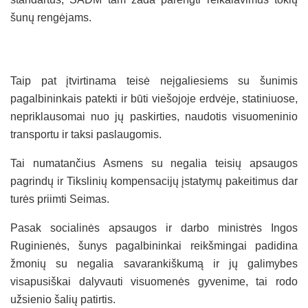
šunų rengėjams.
Taip pat įtvirtinama teisė neįgaliesiems su šunimis
pagalbininkais patekti ir būti viešojoje erdvėje, statiniuose,
nepriklausomai nuo jų paskirties, naudotis visuomeninio
transportu ir taksi paslaugomis.
Tai numatančius Asmens su negalia teisių apsaugos
pagrindų ir Tikslinių kompensacijų įstatymų pakeitimus dar
turės priimti Seimas.
Pasak socialinės apsaugos ir darbo ministrės Ingos
Ruginienės, šunys pagalbininkai reikšmingai padidina
žmonių su negalia savarankiškumą ir jų galimybes
visapusiškai dalyvauti visuomenės gyvenime, tai rodo
užsienio šalių patirtis.