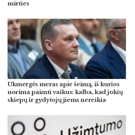
mirties
Ukmergės meras apie šeimą, iš kurios
norima paimti vaikus: kalba, kad jokių
skiepų ir gydytojų jiems nereikia