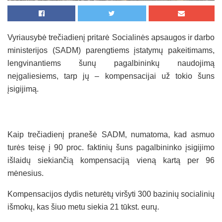
Vyriausybė trečiadienį pritarė Socialinės apsaugos ir darbo
ministerijos (SADM) parengtiems įstatymų pakeitimams,
lengvinantiems šunų pagalbininkų naudojimą
neįgaliesiems, tarp jų – kompensacijai už tokio šuns
įsigijimą.
Kaip trečiadienį pranešė SADM, numatoma, kad asmuo
turės teisę į 90 proc. faktinių šuns pagalbininko įsigijimo
išlaidų siekiančią kompensaciją vieną kartą per 96
mėnesius.
Kompensacijos dydis neturėtų viršyti 300 bazinių socialinių
išmokų, kas šiuo metu siekia 21 tūkst. eurų.