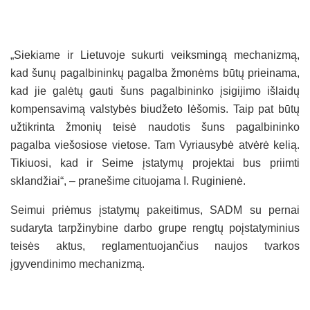
„Siekiame ir Lietuvoje sukurti veiksmingą mechanizmą,
kad šunų pagalbininkų pagalba žmonėms būtų prieinama,
kad jie galėtų gauti šuns pagalbininko įsigijimo išlaidų
kompensavimą valstybės biudžeto lėšomis. Taip pat būtų
užtikrinta žmonių teisė naudotis šuns pagalbininko
pagalba viešosiose vietose. Tam Vyriausybė atvėrė kelią.
Tikiuosi, kad ir Seime įstatymų projektai bus priimti
sklandžiai“, – pranešime cituojama I. Ruginienė.
Seimui priėmus įstatymų pakeitimus, SADM su pernai
sudaryta tarpžinybine darbo grupe rengtų poįstatyminius
teisės aktus, reglamentuojančius naujos tvarkos
įgyvendinimo mechanizmą.