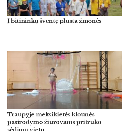
Į bitininkų šventę plūsta žmonės
Traupyje meksikietės klounės
pasirodymo žiūrovams pritrūko
sėdimų vietų