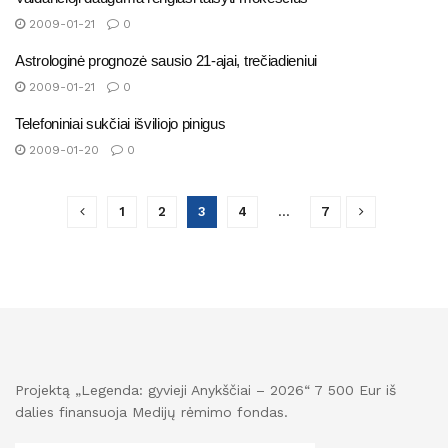
2009-01-21
0
Astrologinė prognozė sausio 21-ajai, trečiadieniui
2009-01-21
0
Telefoniniai sukčiai išviliojo pinigus
2009-01-20
0
1
2
3
4
…
7
Projektą „Legenda: gyvieji Anykščiai – 2026“ 7 500 Eur iš
dalies finansuoja Medijų rėmimo fondas.