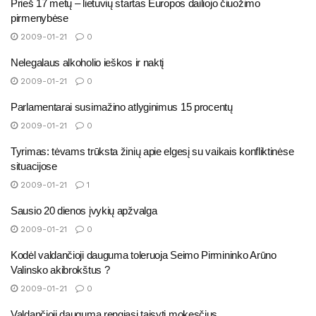
Prieš 17 metų – lietuvių startas Europos dailiojo čiuožimo
pirmenybėse
2009-01-21
0
Nelegalaus alkoholio ieškos ir naktį
2009-01-21
0
Parlamentarai susimažino atlyginimus 15 procentų
2009-01-21
0
Tyrimas: tėvams trūksta žinių apie elgesį su vaikais konfliktinėse
situacijose
2009-01-21
1
Sausio 20 dienos įvykių apžvalga
2009-01-21
0
Kodėl valdančioji dauguma toleruoja Seimo Pirmininko Arūno
Valinsko akibrokštus ?
2009-01-21
0
Valdančioji dauguma rengiasi taisyti mokesčius