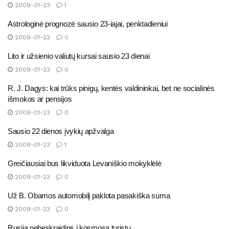
2009-01-23
1
Astrologinė prognozė sausio 23-iajai, penktadieniui
2009-01-23
0
Lito ir užsienio valiutų kursai sausio 23 dienai
2009-01-23
0
R. J. Dagys: kai trūks pinigų, kentės valdininkai, bet ne socialinės
išmokos ar pensijos
2009-01-23
0
Sausio 22 dienos įvykių apžvalga
2009-01-23
1
Greičiausiai bus likviduota Levaniškio mokyklėlė
2009-01-23
0
Už B. Obamos automobilį paklota pasakiška suma
2009-01-23
0
Rusija nebeskraidins į kosmosą turistų