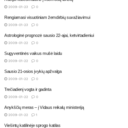
2009-01-23
0
Rengiamasi visuotiniam žemdirbių suvažiavimui
2009-01-23
0
Astrologinė prognozė sausio 22-ajai, ketvirtadieniui
2009-01-22
0
Sugyventinės vaikus mušė laidu
2009-01-22
0
Sausio 21-osios įvykių apžvalga
2009-01-22
0
Trečiadienį vogta ir gadinta
2009-01-22
0
Anykščių meras – į Vidaus reikalų ministeriją
2009-01-22
1
Viešintų katilinėje sprogo katilas