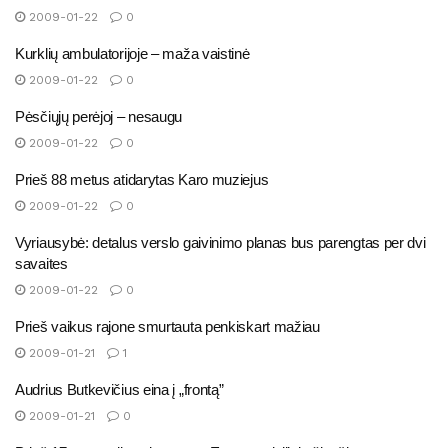
2009-01-22
0
Kurklių ambulatorijoje – maža vaistinė
2009-01-22
0
Pėsčiųjų perėjoj – nesaugu
2009-01-22
0
Prieš 88 metus atidarytas Karo muziejus
2009-01-22
0
Vyriausybė: detalus verslo gaivinimo planas bus parengtas per dvi
savaites
2009-01-22
0
Prieš vaikus rajone smurtauta penkiskart mažiau
2009-01-21
1
Audrius Butkevičius eina į „frontą”
2009-01-21
0