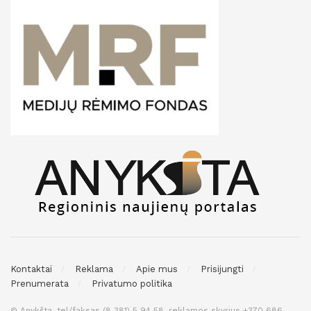
Kontaktai
Reklama
Apie mus
Prisijungti
Prenumerata
Privatumo politika
© Anykšta, tel/faksas (8 381) 5 94 58, reklamos skyrius +370 686