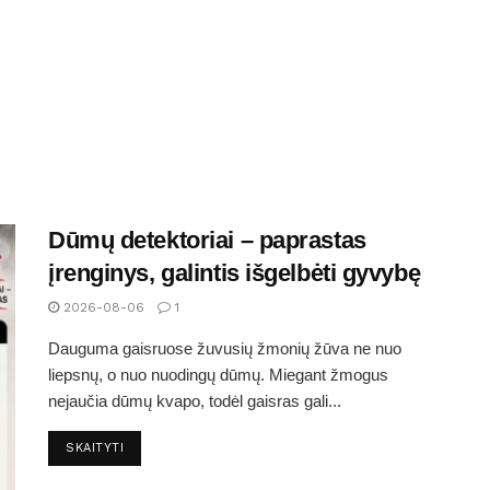
Dūmų detektoriai – paprastas
įrenginys, galintis išgelbėti gyvybę
2026-08-06
1
Dauguma gaisruose žuvusių žmonių žūva ne nuo
liepsnų, o nuo nuodingų dūmų. Miegant žmogus
nejaučia dūmų kvapo, todėl gaisras gali...
SKAITYTI