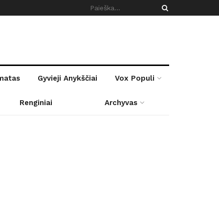
rmatas
Gyvieji Anykščiai
Vox Populi
Renginiai
Archyvas