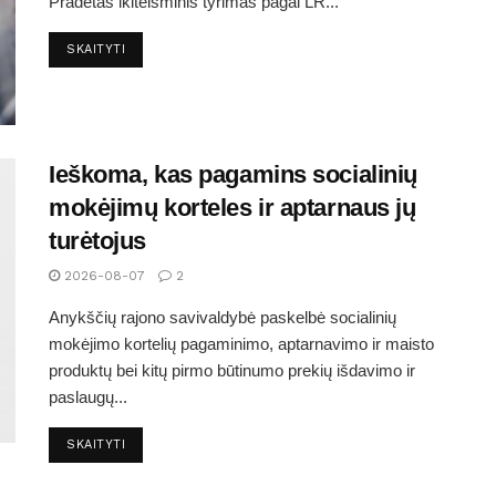
Pradėtas ikiteisminis tyrimas pagal LR...
SKAITYTI
Ieškoma, kas pagamins socialinių
mokėjimų korteles ir aptarnaus jų
turėtojus
2026-08-07
2
Anykščių rajono savivaldybė paskelbė socialinių
mokėjimo kortelių pagaminimo, aptarnavimo ir maisto
produktų bei kitų pirmo būtinumo prekių išdavimo ir
paslaugų...
SKAITYTI