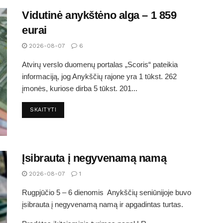
Vidutinė anykštėno alga – 1 859
eurai
2026-08-07
6
Atvirų verslo duomenų portalas „Scoris“ pateikia
informaciją, jog Anykščių rajone yra 1 tūkst. 262
įmonės, kuriose dirba 5 tūkst. 201...
SKAITYTI
Įsibrauta į negyvenamą namą
2026-08-07
1
Rugpjūčio 5 – 6 dienomis Anykščių seniūnijoje buvo
įsibrauta į negyvenamą namą ir apgadintas turtas.