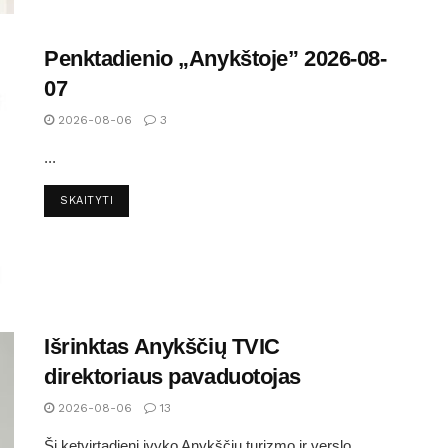
Penktadienio „Anykštoje” 2026-08-
07
2026-08-06
3
...
SKAITYTI
Išrinktas Anykščių TVIC
direktoriaus pavaduotojas
2026-08-06
13
Šį ketvirtadienį įvyko Anykščių turizmo ir verslo