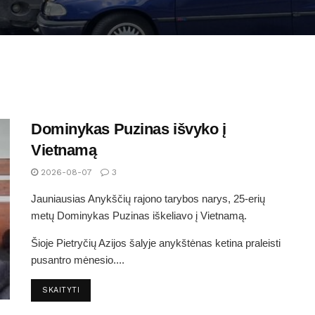
Dominykas Puzinas išvyko į
Vietnamą
2026-08-07
3
Jauniausias Anykščių rajono tarybos narys, 25-erių
metų Dominykas Puzinas iškeliavo į Vietnamą.
Šioje Pietryčių Azijos šalyje anykštėnas ketina praleisti
pusantro mėnesio....
SKAITYTI