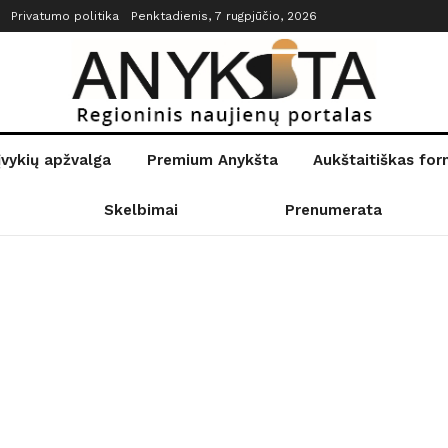
Privatumo politika
Penktadienis, 7 rugpjūčio, 2026
įvykių apžvalga
Premium Anykšta
Aukštaitiškas fo
Skelbimai
Prenumerata