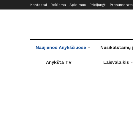
Kontaktai
Reklama
Apie mus
Prisijungti
Prenumerata
Naujienos Anykščiuose
Nusikalstamų 
Anykšta TV
Laisvalaikis