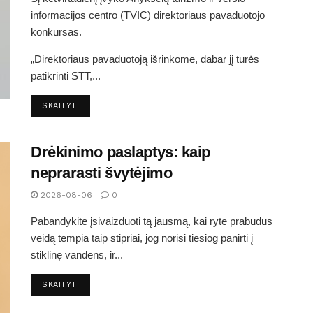
informacijos centro (TVIC) direktoriaus pavaduotojo
konkursas.
„Direktoriaus pavaduotoją išrinkome, dabar jį turės
patikrinti STT,...
SKAITYTI
Drėkinimo paslaptys: kaip
neprarasti švytėjimo
2026-08-06
0
Pabandykite įsivaizduoti tą jausmą, kai ryte prabudus
veidą tempia taip stipriai, jog norisi tiesiog panirti į
stiklinę vandens, ir...
SKAITYTI