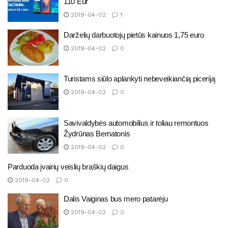
110 Eur
2019-04-02
1
Darželių darbuotojų pietūs kainuos 1,75 euro
2019-04-02
0
Turistams siūlo aplankyti nebeveikiančią piceriją
2019-04-02
0
Savivaldybės automobilius ir toliau remontuos
Žydrūnas Bernatonis
2019-04-02
0
Parduoda įvairių veislių braškių daigus
2019-04-02
0
Dalis Vaiginas bus mero patarėju
2019-04-02
0