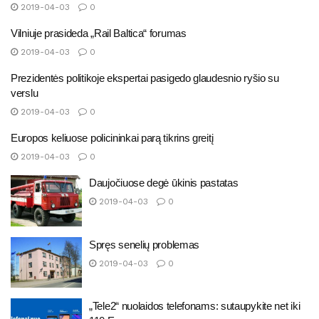
2019-04-03
0
Vilniuje prasideda „Rail Baltica“ forumas
2019-04-03
0
Prezidentės politikoje ekspertai pasigedo glaudesnio ryšio su
verslu
2019-04-03
0
Europos keliuose policininkai parą tikrins greitį
2019-04-03
0
Daujočiuose degė ūkinis pastatas
2019-04-03
0
Spręs senelių problemas
2019-04-03
0
„Tele2“ nuolaidos telefonams: sutaupykite net iki