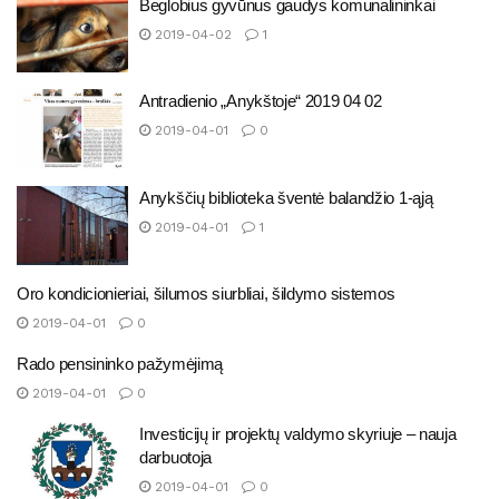
Beglobius gyvūnus gaudys komunalininkai
2019-04-02
1
Antradienio „Anykštoje“ 2019 04 02
2019-04-01
0
Anykščių biblioteka šventė balandžio 1-ąją
2019-04-01
1
Oro kondicionieriai, šilumos siurbliai, šildymo sistemos
2019-04-01
0
Rado pensininko pažymėjimą
2019-04-01
0
Investicijų ir projektų valdymo skyriuje – nauja
darbuotoja
2019-04-01
0