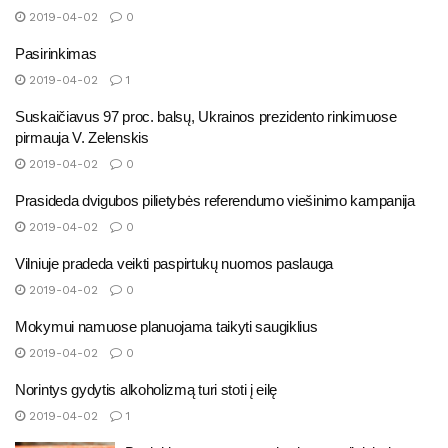
2019-04-02
0
Pasirinkimas
2019-04-02
1
Suskaičiavus 97 proc. balsų, Ukrainos prezidento rinkimuose
pirmauja V. Zelenskis
2019-04-02
0
Prasideda dvigubos pilietybės referendumo viešinimo kampanija
2019-04-02
0
Vilniuje pradeda veikti paspirtukų nuomos paslauga
2019-04-02
0
Mokymui namuose planuojama taikyti saugiklius
2019-04-02
0
Norintys gydytis alkoholizmą turi stoti į eilę
2019-04-02
1