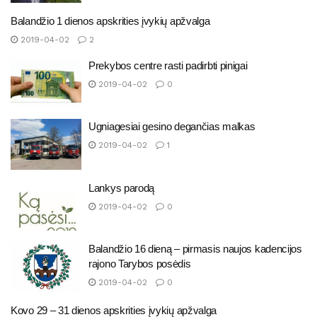
Balandžio 1 dienos apskrities įvykių apžvalga
2019-04-02
2
Prekybos centre rasti padirbti pinigai
2019-04-02
0
Ugniagesiai gesino degančias malkas
2019-04-02
1
Lankys parodą
2019-04-02
0
Balandžio 16 dieną – pirmasis naujos kadencijos
rajono Tarybos posėdis
2019-04-02
0
Kovo 29 – 31 dienos apskrities įvykių apžvalga