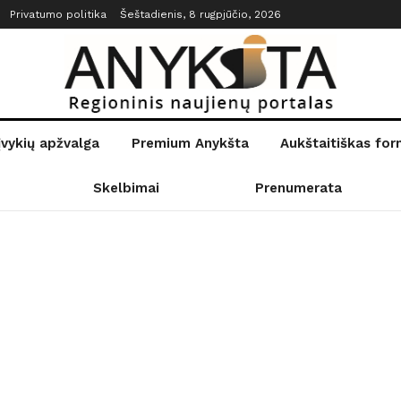
Privatumo politika
Šeštadienis, 8 rugpjūčio, 2026
įvykių apžvalga
Premium Anykšta
Aukštaitiškas fo
Skelbimai
Prenumerata