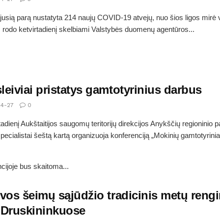
jusią parą nustatyta 214 naujų COVID-19 atvejų, nuo šios ligos mirė 
rodo ketvirtadienį skelbiami Valstybės duomenų agentūros...
eiviai pristatys gamtotyrinius darbus
4-27
0
rtadienį Aukštaitijos saugomų teritorijų direkcijos Anykščių regioninio 
pecialistai šeštą kartą organizuoja konferenciją „Mokinių gamtotyrinia
cijoje bus skaitoma...
uvos šeimų sąjūdžio tradicinis metų reng
 Druskininkuose