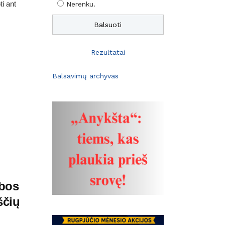
ti ant
Nerenku.
Rezultatai
Balsavimų archyvas
bos
ščių