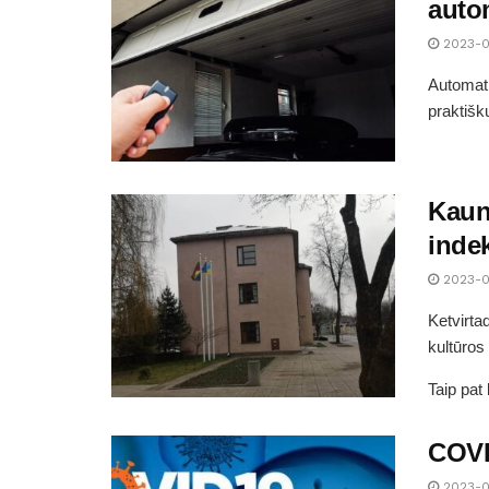
auto
2023-0
Automati
praktišk
Kaun
inde
2023-0
Ketvirta
kultūros
Taip pat
COVID
2023-0