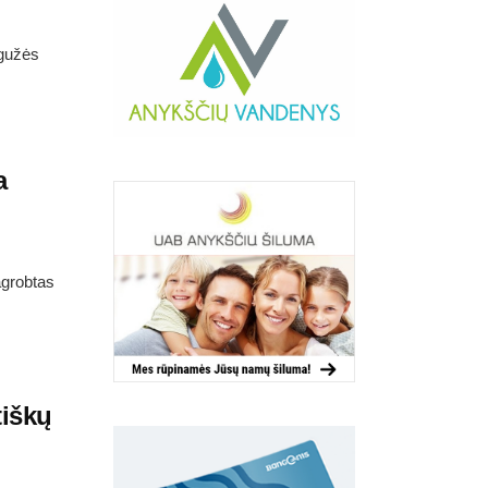
egužės
a
agrobtas
tiškų