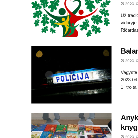
2023-0
Už tradi
viduryje
Ričardas
Balan
2023-0
Vagystė
2023-04-
1 litro 
Anykš
knyg
2023-0