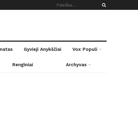
rmatas
Gyvieji Anykščiai
Vox Populi
Renginiai
Archyvas