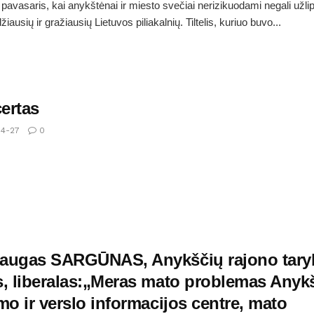
pavasaris, kai anykštėnai ir miesto svečiai nerizikuodami negali užlip
žiausių ir gražiausių Lietuvos piliakalnių. Tiltelis, kuriuo buvo...
ertas
4-27
0
augas SARGŪNAS, Anykščių rajono tary
s, liberalas:„Meras mato problemas Anyk
mo ir verslo informacijos centre, mato