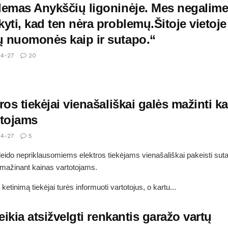
lemas Anykščių ligoninėje. Mes negalim
yti, kad ten nėra problemų.Šitoje vietoje
 nuomonės kaip ir sutapo.“
4-27
20
ros tiekėjai vienašališkai galės mažinti k
otojams
4-27
5
eido nepriklausomiems elektros tiekėjams vienašališkai pakeisti suta
 mažinant kainas vartotojams.
 ketinimą tiekėjai turės informuoti vartotojus, o kartu...
reikia atsižvelgti renkantis garažo vartų