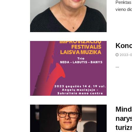
Penktas 
vieno did
Konc
2023-0
...
Mind
nary
turiz