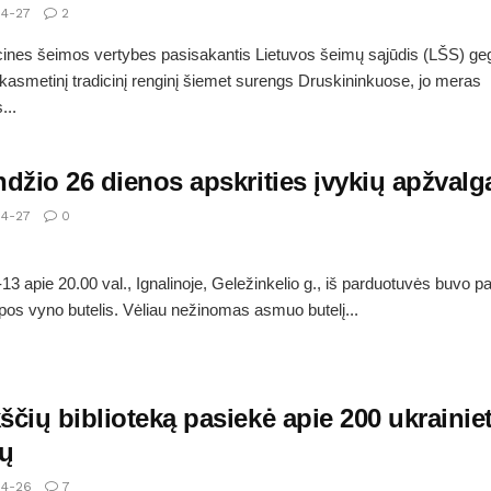
4-27
2
cines šeimos vertybes pasisakantis Lietuvos šeimų sąjūdis (LŠS) g
 kasmetinį tradicinį renginį šiemet surengs Druskininkuose, jo meras
...
džio 26 dienos apskrities įvykių apžvalg
4-27
0
13 apie 20.00 val., Ignalinoje, Geležinkelio g., iš parduotuvės buvo p
talpos vyno butelis. Vėliau nežinomas asmuo butelį...
čių biblioteką pasiekė apie 200 ukrainie
ų
4-26
7