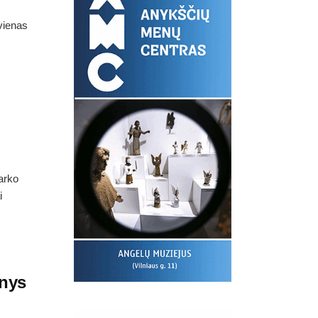
vienas
parko
i
inys