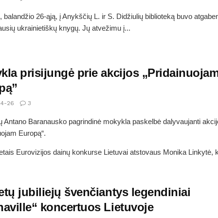
, balandžio 26-ąją, į Anykščių L. ir S. Didžiulių biblioteką buvo atgabe
ausių ukrainietiškų knygų. Jų atvežimu į...
kla prisijungė prie akcijos „Pridainuoja
pą”
4-26
3
 Antano Baranausko pagrindinė mokykla paskelbė dalyvaujanti akcij
uojam Europą“.
etais Eurovizijos dainų konkurse Lietuvai atstovaus Monika Linkytė, k
tų jubiliejų švenčiantys legendiniai
haville“ koncertuos Lietuvoje