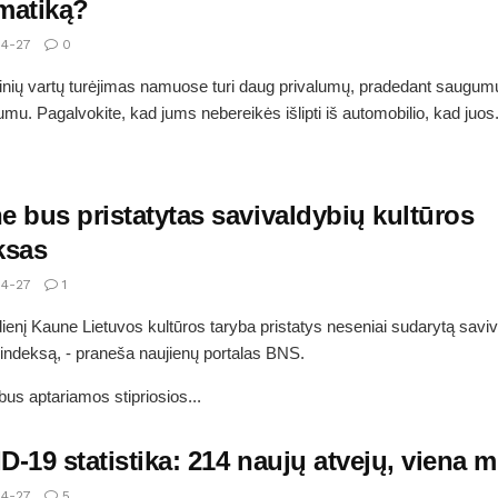
matiką?
4-27
0
nių vartų turėjimas namuose turi daug privalumų, pradedant saugumu
umu. Pagalvokite, kad jums nebereikės išlipti iš automobilio, kad juos.
e bus pristatytas savivaldybių kultūros
ksas
4-27
1
dienį Kaune Lietuvos kultūros taryba pristatys neseniai sudarytą savi
 indeksą, - praneša naujienų portalas BNS.
 bus aptariamos stipriosios...
-19 statistika: 214 naujų atvejų, viena mi
4-27
5