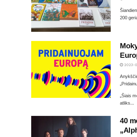
Šiandien
200 geri
Moky
Euro
2023-0
Anykščių
„Pridain
„Šiais m
atliks...
40 me
„Alp