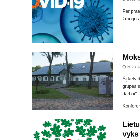
Per praė
žmogus, 
Moksl
2023-0
Šį ketvi
grupės s
darbai‘‘.
Konferen
Liet
vyks