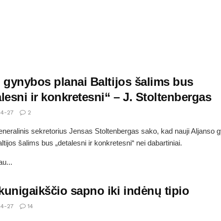
 gynybos planai Baltijos šalims bus
lesni ir konkretesni“ – J. Stoltenbergas
4-27
2
eralinis sekretorius Jensas Stoltenbergas sako, kad nauji Aljanso 
ltijos šalims bus „detalesni ir konkretesni“ nei dabartiniai.
u...
kunigaikščio sapno iki indėnų tipio
4-27
14