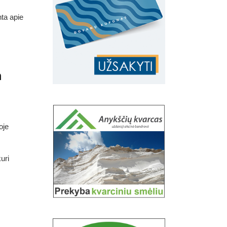
nta apie
m
oje
uri