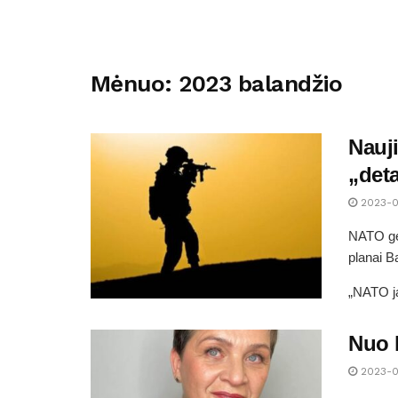
Mėnuo:
2023 balandžio
Nauji
„deta
2023-0
NATO gen
planai Ba
„NATO ja
Nuo 
2023-0