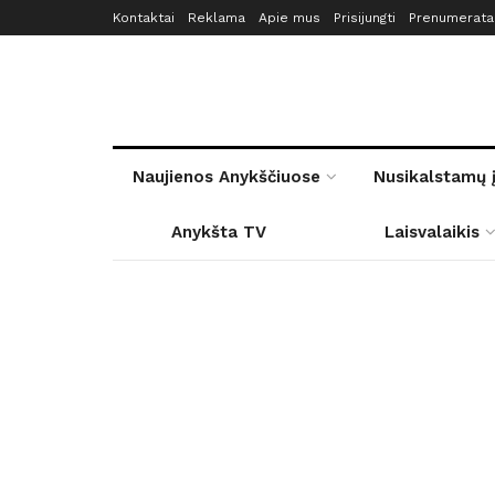
Kontaktai
Reklama
Apie mus
Prisijungti
Prenumerata
Naujienos Anykščiuose
Nusikalstamų 
Anykšta TV
Laisvalaikis