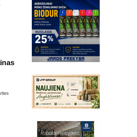
e
ainas
rties