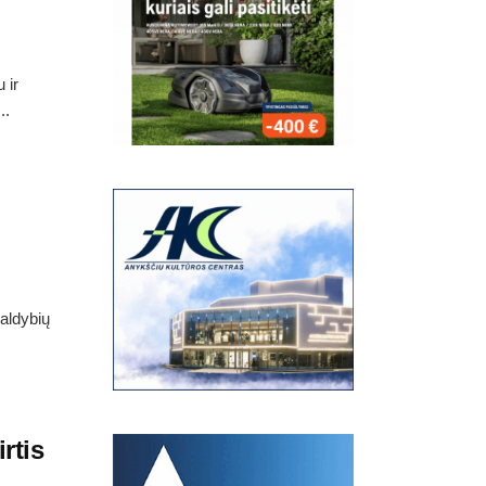
 ir
..
valdybių
rtis