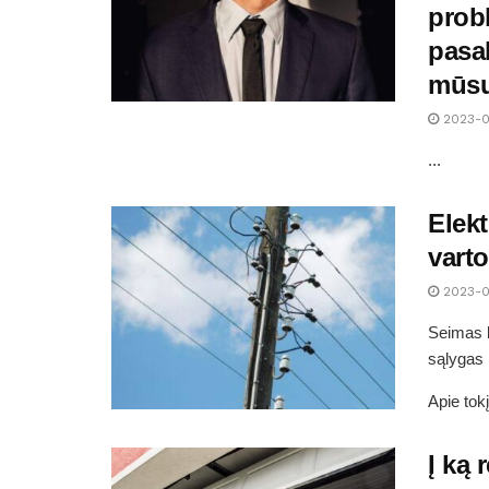
prob
pasak
mūsų
2023-0
...
Elekt
vart
2023-0
Seimas l
sąlygas
Apie tokį
Į ką 