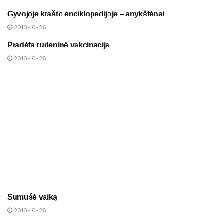
Gyvojoje krašto enciklopedijoje – anykštėnai
NAUJIENOS
2010-10-26
Pradėta rudeninė vakcinacija
NAUJIENOS
2010-10-26
Sumušė vaiką
NAUJIENOS
2010-10-26