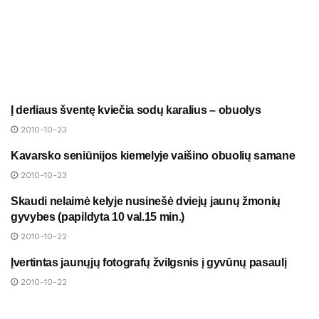
Į derliaus šventę kviečia sodų karalius – obuolys
NAUJIENOS
2010-10-23
Kavarsko seniūnijos kiemelyje vaišino obuolių samane
NAUJIENOS
2010-10-23
Skaudi nelaimė kelyje nusinešė dviejų jaunų žmonių
NAUJIENOS
gyvybes (papildyta 10 val.15 min.)
2010-10-22
Įvertintas jaunųjų fotografų žvilgsnis į gyvūnų pasaulį
NAUJIENOS
2010-10-22