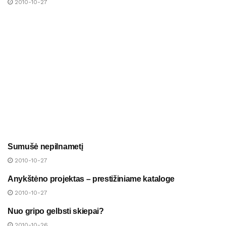
2010-10-27
Sumušė nepilnametį
NAUJIENOS
2010-10-27
Anykštėno projektas – prestižiniame kataloge
NAUJIENOS
2010-10-27
Nuo gripo gelbsti skiepai?
NAUJIENOS
2010-10-26