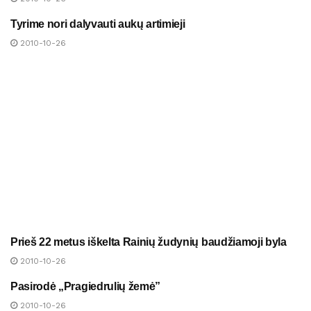
Tyrime nori dalyvauti aukų artimieji
NAUJIENOS
2010-10-26
Prieš 22 metus iškelta Rainių žudynių baudžiamoji byla
NAUJIENOS
2010-10-26
Pasirodė „Pragiedrulių žemė”
NAUJIENOS
2010-10-26