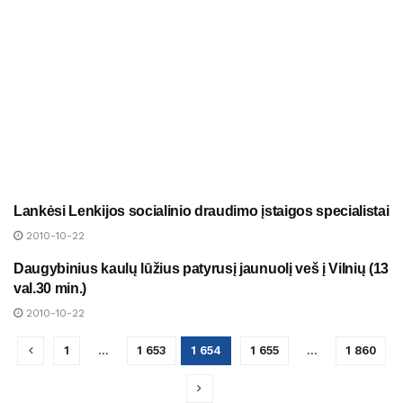
Lankėsi Lenkijos socialinio draudimo įstaigos specialistai
NAUJIENOS
2010-10-22
Daugybinius kaulų lūžius patyrusį jaunuolį veš į Vilnių (13
NAUJIENOS
val.30 min.)
2010-10-22
1
…
1 653
1 654
1 655
…
1 860