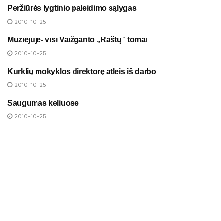
Peržiūrės lygtinio paleidimo sąlygas
NAUJIENOS
2010-10-25
Muziejuje- visi Vaižganto „Raštų” tomai
NAUJIENOS
2010-10-25
Kurklių mokyklos direktorę atleis iš darbo
NAUJIENOS
2010-10-25
Saugumas keliuose
NAUJIENOS
2010-10-25