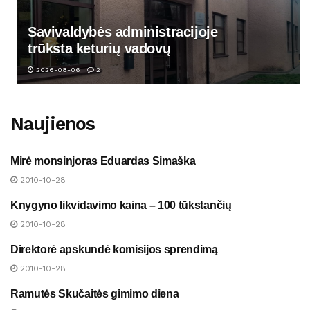
Savivaldybės administracijoje
trūksta keturių vadovų
2026-08-06
2
Naujienos
Mirė monsinjoras Eduardas Simaška
NAUJIENOS
2010-10-28
Knygyno likvidavimo kaina – 100 tūkstančių
NAUJIENOS
2010-10-28
Direktorė apskundė komisijos sprendimą
NAUJIENOS
2010-10-28
Ramutės Skučaitės gimimo diena
NAUJIENOS