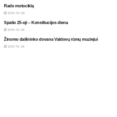
Rado motociklą
NAUJIENOS
2010-10-26
Spalio 25-oji – Konstitucijos diena
NAUJIENOS
2010-10-25
Žinomo dailininko dovana Valdovų rūmų muziejui
NAUJIENOS
2010-10-25