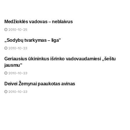
Medžioklės vadovas – neblaivus
NAUJIENOS
2010-10-25
„Sodybų tvarkymas – liga“
NAUJIENOS
2010-10-23
Geriausius ūkininkus išrinko vadovaudamiesi „šeštu
NAUJIENOS
jausmu“
2010-10-23
Deivei Žemynai paaukotas avinas
NAUJIENOS
2010-10-23