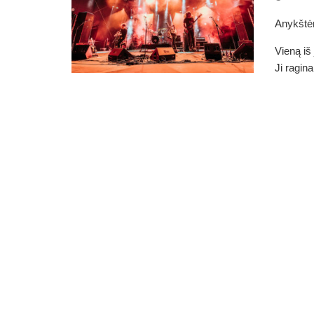
Anykštėn
Vieną iš
Ji ragin