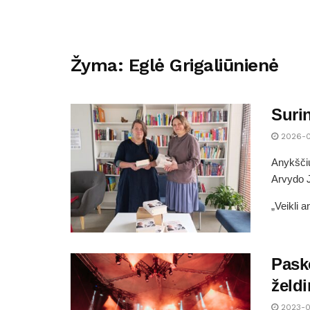
Žyma:
Eglė Grigaliūnienė
Suri
2026-0
Anykščių
Arvydo J
„Veikli a
Paske
želdi
2023-0