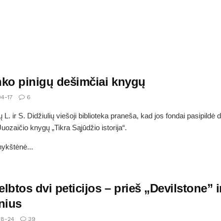
nko pinigų dešimčiai knygų
4-17
6
 L. ir S. Didžiulių viešoji biblioteka praneša, kad jos fondai pasipildė
uozaičio knygų „Tikra Sąjūdžio istorija“.
nykštėnė...
lbtos dvi peticijos – prieš „Devilstone” i
nius
8-24
39