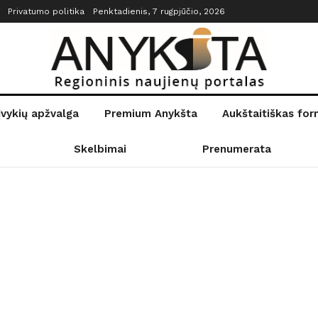
Privatumo politika
Penktadienis, 7 rugpjūčio, 2026
įvykių apžvalga
Premium Anykšta
Aukštaitiškas fo
Skelbimai
Prenumerata