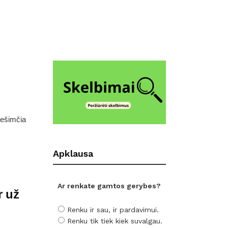
 dešimčia
Apklausa
Ar renkate gamtos gerybes?
r už
Renku ir sau, ir pardavimui.
Renku tik tiek kiek suvalgau.