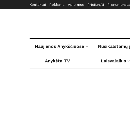
Kontaktai
Reklama
Apie mus
Prisijungti
Prenumerata
Naujienos Anykščiuose
Nusikalstamų 
Anykšta TV
Laisvalaikis