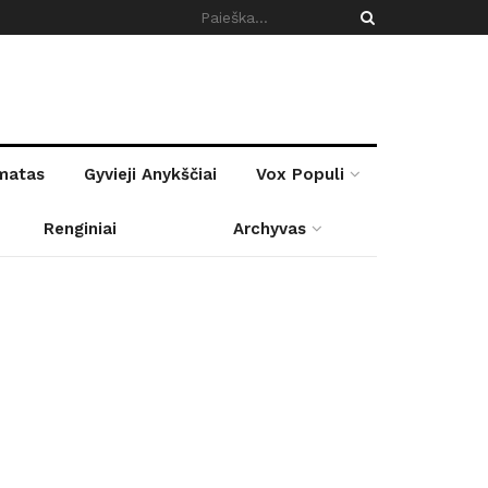
rmatas
Gyvieji Anykščiai
Vox Populi
Renginiai
Archyvas