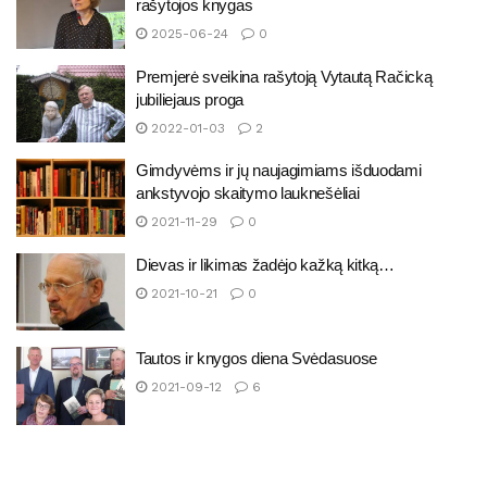
rašytojos knygas
2025-06-24
0
Premjerė sveikina rašytoją Vytautą Račicką
jubiliejaus proga
2022-01-03
2
Gimdyvėms ir jų naujagimiams išduodami
ankstyvojo skaitymo lauknešėliai
2021-11-29
0
Dievas ir likimas žadėjo kažką kitką…
2021-10-21
0
Tautos ir knygos diena Svėdasuose
2021-09-12
6