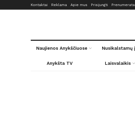
Kontaktai
Reklama
Apie mus
Prisijungti
Prenumerata
Naujienos Anykščiuose
Nusikalstamų 
Anykšta TV
Laisvalaikis