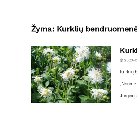
Žyma:
Kurklių bendruomen
Kurk
2023-0
Kurklių 
„Norime 
Jurginų 