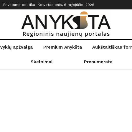
Privatumo politika
Ketvirtadienis, 6 rugpjūčio, 2026
įvykių apžvalga
Premium Anykšta
Aukštaitiškas fo
Skelbimai
Prenumerata