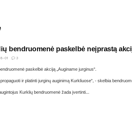
ė
lių bendruomenė paskelbė neįprastą akci
8-01
3
bendruomenė paskelbė akciją „Auginame jurginus“.
propaguoti ir platinti jurginų auginimą Kurkliuose“, - skelbia bendruo
augintojus Kurklių bendruomenė žada įvertinti...