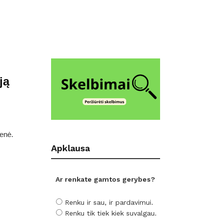
ją
menė.
Apklausa
Ar renkate gamtos gerybes?
Renku ir sau, ir pardavimui.
Renku tik tiek kiek suvalgau.