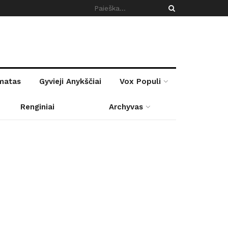
rmatas
Gyvieji Anykščiai
Vox Populi
Renginiai
Archyvas