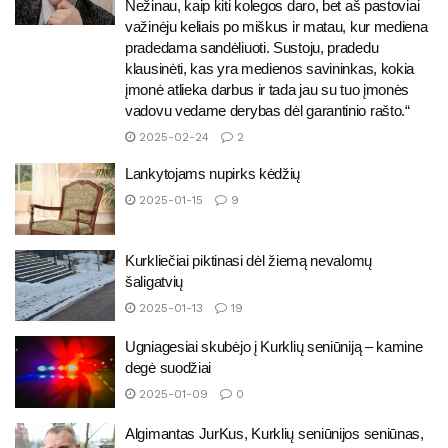
Nežinau, kaip kiti kolegos daro, bet aš pastoviai
važinėju keliais po miškus ir matau, kur mediena
pradedama sandėliuoti. Sustoju, pradedu
klausinėti, kas yra medienos savininkas, kokia
įmonė atlieka darbus ir tada jau su tuo įmonės
vadovu vedame derybas dėl garantinio rašto.“
2025-02-24
2
Lankytojams nupirks kėdžių
2025-01-15
9
Kurkliečiai piktinasi dėl žiemą nevalomų
šaligatvių
2025-01-13
19
Ugniagesiai skubėjo į Kurklių seniūniją – kamine
degė suodžiai
2025-01-09
0
Algimantas JurKus, Kurklių seniūnijos seniūnas,