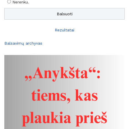
Nerenku.
Rezultatai
Balsavimų archyvas