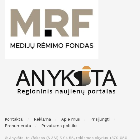
Kontaktai
Reklama
Apie mus
Prisijungti
Prenumerata
Privatumo politika
© Anykšta, tel/faksas (8 381) 5 94 58, reklamos skyrius +370 686