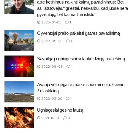
apie ketinimus naikinti kaimų pavadinimus:„Bet
aš „atstovėjau“ griežtai. nesvarbu, kad juose nėra
gyventojų, bet kaimai turi išlikti.“
2025-01-03
1
Gyventojai prašo pakeisti gatvės pavadinimą
2022-09-26
6
Savaitgalį ugniagesiai sulaukė dviejų pranešimų
2022-08-08
1
Avarija vėjo jėgainių parke sudomino ir užsienio
žiniasklaidą
2022-03-20
4
Ugniagesiai gesino laužą
2021-10-14
0