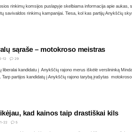
osios rinkimų komsijos puslapyje skelbiama informacija apie aukas, s
ų savivaldos rinkimų kampanijai. Tiesa, kol kas partijų Anykščių skyr
ralų sąraše – motokroso meistras
2-12
29
 liberalai kandidatu į Anykščių rajono merus iškėlė verslininką Mind
 Tarp partijos kandidatų į Anykščių rajono tarybą įrašytas motokroso.
ikėjau, kad kainos taip drastiškai kils
1-22
5