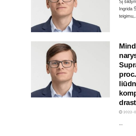
Šį šildy
Ingrida 
teigimu,.
Mind
narys
Supr
proc.
liūdn
kompe
drast
2022-0
...