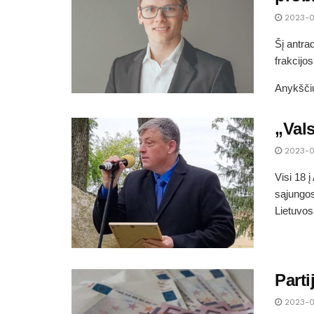
2023-0
Šį antra
frakcijos
Anykščių
„Val
2023-0
Visi 18 
sąjungos
Lietuvos.
Part
2023-0