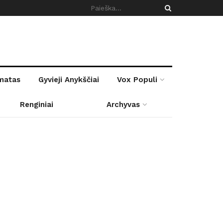
rmatas
Gyvieji Anykščiai
Vox Populi
Renginiai
Archyvas