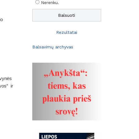
Nerenku.
io
Rezultatai
Balsavimų archyvas
ėvynės
vos“ ir