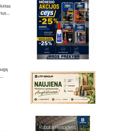
kirtas
ius...
augą
..