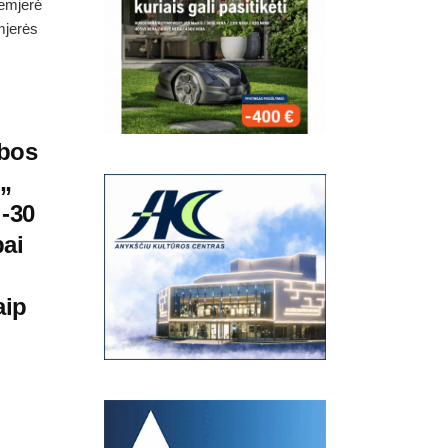
remjerė
mjerės
bos
:„
 -30
bai
aip