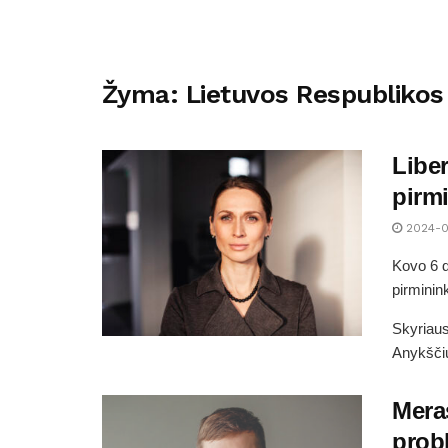
Žyma:
Lietuvos Respublikos 
Liber
pirm
2024-0
Kovo 6 d
pirminin
Skyriaus
Anykščių
Meras
prob