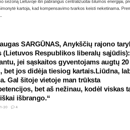
mo sezoną Lietuvoje itin pabrangus centralizuotai šilumos energijai, p
Šimonytė kartoja, kad kompensavimo tvarkos keisti neketinama. Pre
..
augas SARGŪNAS, Anykščių rajono tary
 (Lietuvos Respublikos liberalų sąjūdis)
antu, jei sąskaitos gyventojams augtų 20
, bet jos didėja tiesiog kartais.Liūdna, la
a. Gal šitoje vietoje man trūksta
tencijos, bet aš nežinau, kodėl viskas t
iškai išbrango.“
1-20
4