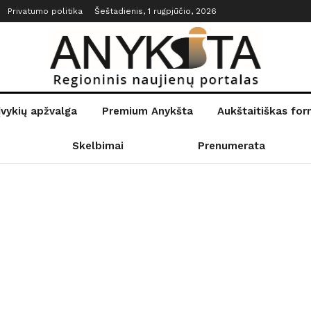
Privatumo politika
Šeštadienis, 1 rugpjūčio, 2026
įvykių apžvalga
Premium Anykšta
Aukštaitiškas fo
Skelbimai
Prenumerata