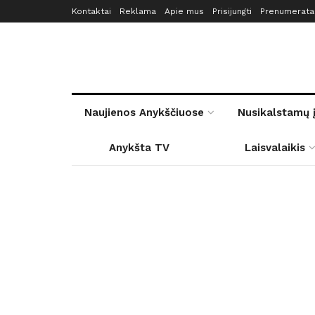
Kontaktai
Reklama
Apie mus
Prisijungti
Prenumerata
Naujienos Anykščiuose
Nusikalstamų 
Anykšta TV
Laisvalaikis