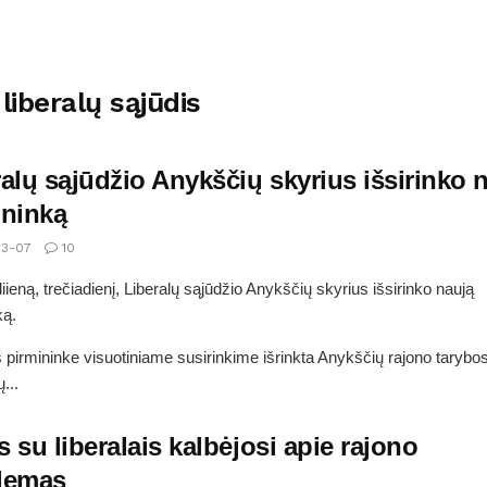
liberalų sąjūdis
alų sąjūdžio Anykščių skyrius išsirinko 
ininką
3-07
10
iieną, trečiadienį, Liberalų sąjūdžio Anykščių skyrius išsirinko naują
ką.
 pirmininke visuotiniame susirinkime išrinkta Anykščių rajono tarybos
...
 su liberalais kalbėjosi apie rajono
lemas