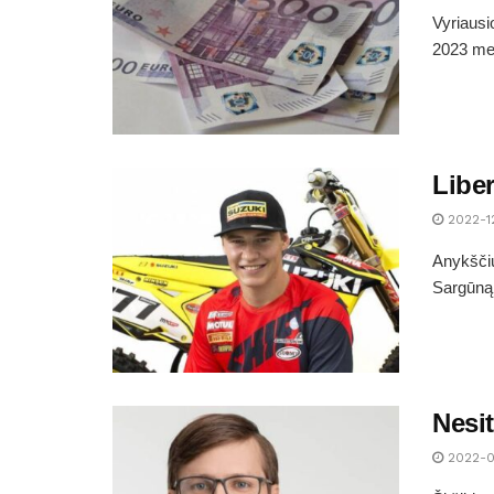
Vyriausi
2023 met
Libe
2022-1
Anykščių
Sargūną.
Nesit
2022-0