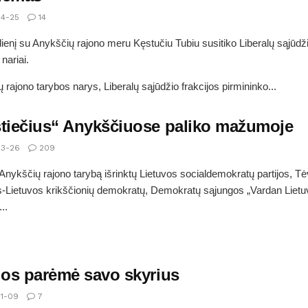
4-25
14
dienį su Anykščių rajono meru Kęstučiu Tubiu susitiko Liberalų sąjūdž
 nariai.
 rajono tarybos narys, Liberalų sąjūdžio frakcijos pirmininko...
stiečius“ Anykščiuose paliko mažumoje
3-26
209
į Anykščių rajono tarybą išrinktų Lietuvos socialdemokratų partijos, T
-Lietuvos krikščionių demokratų, Demokratų sąjungos „Vardan Lietu
..
ijos parėmė savo skyrius
1-09
7