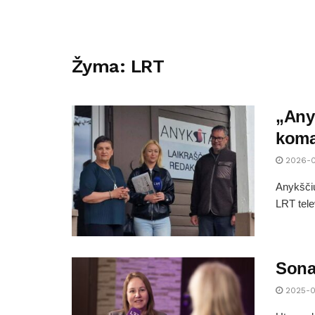
Žyma:
LRT
„Anyk
kom
2026-
Anykščiu
LRT telev
Sonat
2025-0