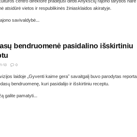
ultūros centro direktore pradėjusi dirbti Anykščių rajono tarybos nar
ė atsidūrė vietos ir respublikinės žiniasklaidos akiratyje.
ajono savivaldybė...
asų bendruomenė pasidalino išskirtiniu
ptu
1-13
0
vizijos laidoje „Gyventi kaime gera" savaitgalį buvo parodytas report
dasų bendruomenę, kuri pasidalijo ir išskirtiniu receptu.
ą galite pamatyti...