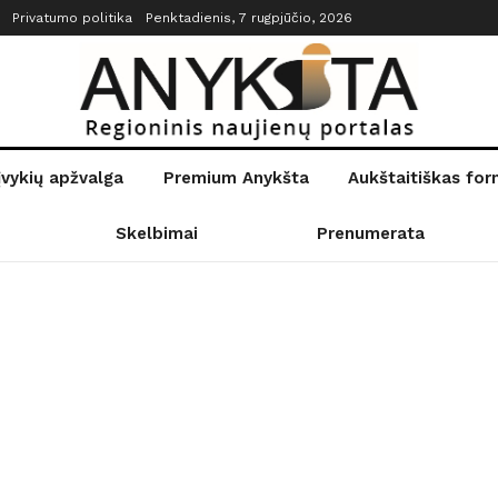
Privatumo politika
Penktadienis, 7 rugpjūčio, 2026
įvykių apžvalga
Premium Anykšta
Aukštaitiškas fo
Skelbimai
Prenumerata