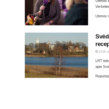
Utenos k
Veršelien
Utenos r
Svėd
rece
2025-0
LRT tele
apie Svė
Reportaž