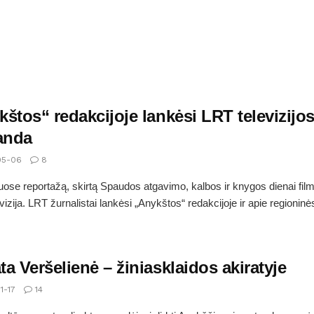
štos“ redakcijoje lankėsi LRT televizijo
anda
05-06
8
ose reportažą, skirtą Spaudos atgavimo, kalbos ir knygos dienai fil
izija. LRT žurnalistai lankėsi „Anykštos“ redakcijoje ir apie regioninės
a Veršelienė – žiniasklaidos akiratyje
1-17
14