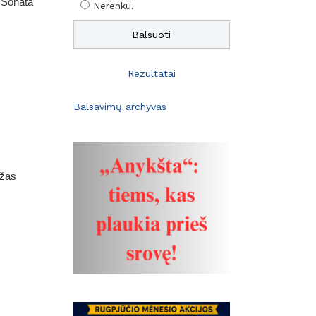
ė Sonata
Nerenku.
Rezultatai
Balsavimų archyvas
ažas