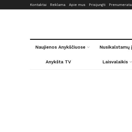
Kontaktai
Reklama
Apie mus
Prisijungti
Prenumerata
Naujienos Anykščiuose
Nusikalstamų 
Anykšta TV
Laisvalaikis