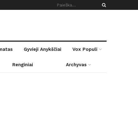
rmatas
Gyvieji Anykščiai
Vox Populi
Renginiai
Archyvas