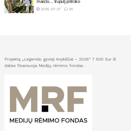
maisto… truputį pritrūko
2025-07-27
25
Projektą „Legenda: gyvieji Anykščiai – 2026“ 7 500 Eur iš
dalies finansuoja Medijų rėmimo fondas.