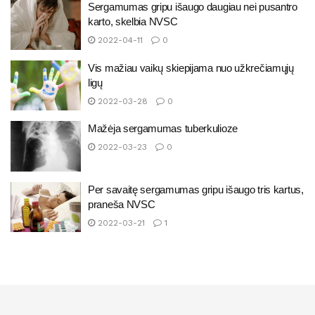
Sergamumas gripu išaugo daugiau nei pusantro
karto, skelbia NVSC
2022-04-11
0
Vis mažiau vaikų skiepijama nuo užkrečiamųjų
ligų
2022-03-28
0
Mažėja sergamumas tuberkulioze
2022-03-23
0
Per savaitę sergamumas gripu išaugo tris kartus,
praneša NVSC
2022-03-21
1