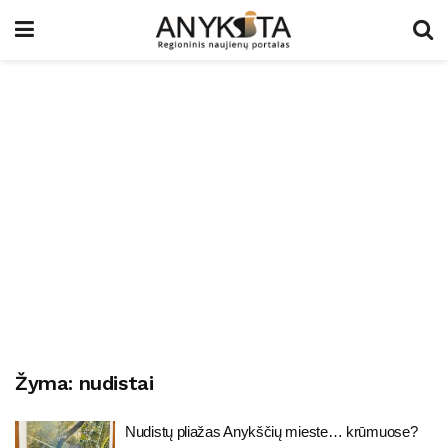
Žyma:
nudistai
Nudistų pliažas Anykščių mieste… krūmuose?