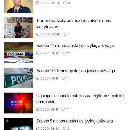
2025-02-14
9
Traupio kraštotyros muziejus atvėrė duris
lankytojams
2023-09-18
1
Sausio 11 dienos apskrities įvykių apžvalga
2022-01-12
2
Sausio 10 dienos apskrities įvykių apžvalga
2022-01-11
1
Ugniagesiai padėjo policijos pareigūnams patekti į
namo vidų
2022-01-11
7
Sausio 9 dienos apskrities įvykių apžvalga
2022-01-10
2