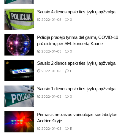
Sausio 4 dienos apskrities įvykių apžvalga
2022-01-05
0
Policija pradėjo tyrimą dėl galimų COVID-19
pažeidimų per SEL koncertą Kaune
2022-01-03
0
Sausio 2 dienos apskrities įvykių apžvalga
2022-01-03
1
Sausio 1 dienos apskrities įvykių apžvalga
2022-01-03
0
Pirmasis neblaivus vairuotojas sustabdytas
Andrioniškyje
2022-01-03
11