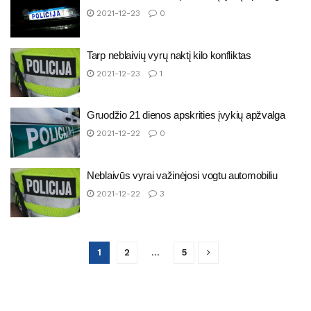
2021-12-23
0
Tarp neblaivių vyrų naktį kilo konfliktas
2021-12-23
1
Gruodžio 21 dienos apskrities įvykių apžvalga
2021-12-22
0
Neblaivūs vyrai važinėjosi vogtu automobiliu
2021-12-22
3
1
2
…
5