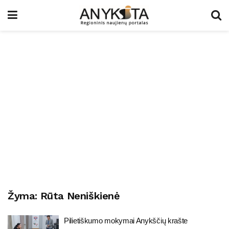
Žyma:
Rūta Neniškienė
Pilietiškumo mokymai Anykščių krašte