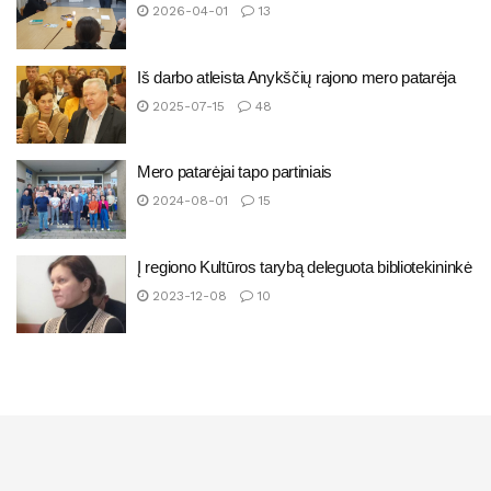
2026-04-01
13
Iš darbo atleista Anykščių rajono mero patarėja
2025-07-15
48
Mero patarėjai tapo partiniais
2024-08-01
15
Į regiono Kultūros tarybą deleguota bibliotekininkė
2023-12-08
10