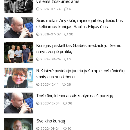
visiems troškūniečiams
2026-07-24
6
Šiais metais Anykščių rajono garbės piliečiu bus
skelbiamas kunigas Saulius Filipavičius
2026-07-07
38
Kunigas paskelbtas Garbės medžiotoju, Seimo
narys vengė politikų
2024-08-24
10
Režisierė pasidalijo jautriu įrašu apie troškūniečių
santykius su klebonu
2023-12-14
29
Troškūnų klebonas atsistatydina iš pareigų
2023-12-04
36
Sveikino kunigą
2022-01-24
10