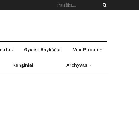
rmatas
Gyvieji Anykščiai
Vox Populi
Renginiai
Archyvas