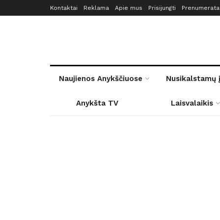
Kontaktai
Reklama
Apie mus
Prisijungti
Prenumerata
Naujienos Anykščiuose
Nusikalstamų 
Anykšta TV
Laisvalaikis