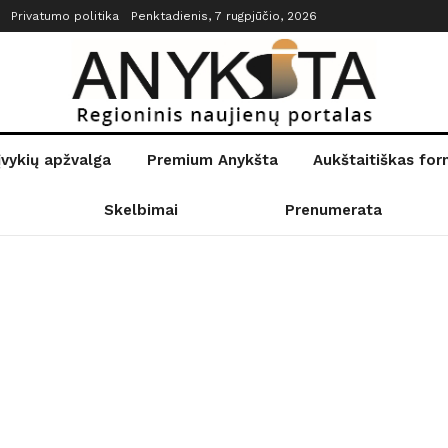
Privatumo politika
Penktadienis, 7 rugpjūčio, 2026
įvykių apžvalga
Premium Anykšta
Aukštaitiškas fo
Skelbimai
Prenumerata