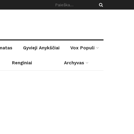
rmatas
Gyvieji Anykščiai
Vox Populi
Renginiai
Archyvas