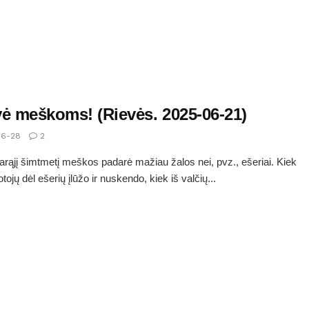
vė meškoms! (Rievės. 2025-06-21)
6-28
2
arąjį šimtmetį meškos padarė mažiau žalos nei, pvz., ešeriai. Kiek
ojų dėl ešerių įlūžo ir nuskendo, kiek iš valčių...