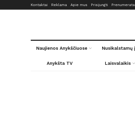
Kontaktai
Reklama
Apie mus
Prisijungti
Prenumerata
Naujienos Anykščiuose
Nusikalstamų 
Anykšta TV
Laisvalaikis