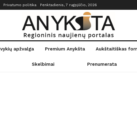
Privatumo politika
Penktadienis, 7 rugpjūčio, 2026
įvykių apžvalga
Premium Anykšta
Aukštaitiškas fo
Skelbimai
Prenumerata