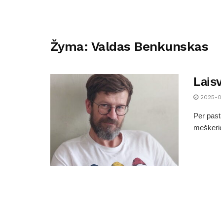
Žyma:
Valdas Benkunskas
Lais
2025-0
Per past
meškeriot