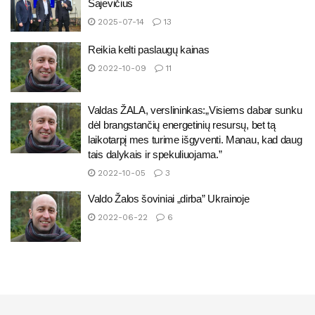
Šajevičius
2025-07-14
13
Reikia kelti paslaugų kainas
2022-10-09
11
Valdas ŽALA, verslininkas:„Visiems dabar sunku
dėl brangstančių energetinių resursų, bet tą
laikotarpį mes turime išgyventi. Manau, kad daug
tais dalykais ir spekuliuojama.”
2022-10-05
3
Valdo Žalos šoviniai „dirba” Ukrainoje
2022-06-22
6