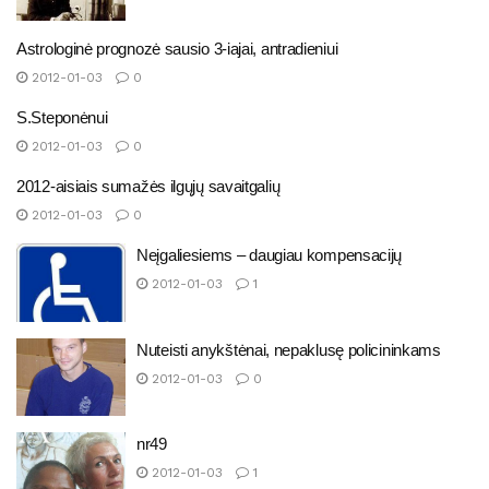
Astrologinė prognozė sausio 3-iajai, antradieniui
2012-01-03
0
S.Steponėnui
2012-01-03
0
2012-aisiais sumažės ilgųjų savaitgalių
2012-01-03
0
Neįgaliesiems – daugiau kompensacijų
2012-01-03
1
Nuteisti anykštėnai, nepaklusę policininkams
2012-01-03
0
nr49
2012-01-03
1