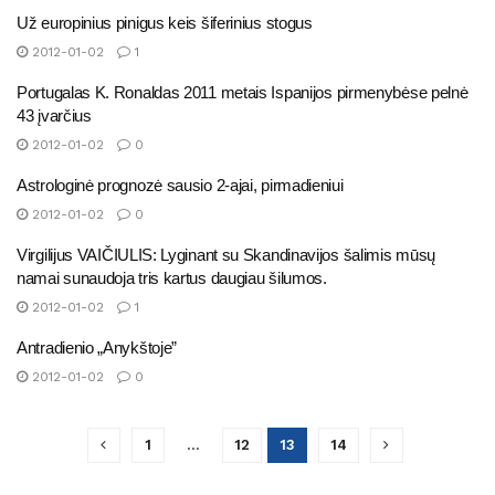
Už europinius pinigus keis šiferinius stogus
2012-01-02
1
Portugalas K. Ronaldas 2011 metais Ispanijos pirmenybėse pelnė
43 įvarčius
2012-01-02
0
Astrologinė prognozė sausio 2-ajai, pirmadieniui
2012-01-02
0
Virgilijus VAIČIULIS: Lyginant su Skandinavijos šalimis mūsų
namai sunaudoja tris kartus daugiau šilumos.
2012-01-02
1
Antradienio „Anykštoje”
2012-01-02
0
1
…
12
13
14