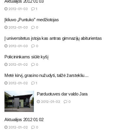
Aktualijos 2012 01 03
2012-01-03
1
Įkliuvo „Puntuko” medžiotojas
2012-01-03
0
Į universitetus įstoja kas antras gimnazijų abiturientas
2012-01-03
0
Policininkams siūlė kyšį
2012-01-02
0
Metė kirvį, grasino nužudyti, talžė žarstekliu…
2012-01-02
1
Parduotuves dar valdo Jara
2012-01-02
0
Aktualijos 2012 01 02
2012-01-02
0