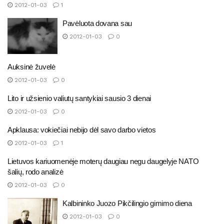
2012-01-03
1
Pavėluota dovana sau
2012-01-03
0
Auksinė žuvelė
2012-01-03
0
Lito ir užsienio valiutų santykiai sausio 3 dienai
2012-01-03
0
Apklausa: vokiečiai nebijo dėl savo darbo vietos
2012-01-03
1
Lietuvos kariuomenėje moterų daugiau negu daugelyje NATO
šalių, rodo analizė
2012-01-03
0
Kalbininko Juozo Pikčilingio gimimo diena
2012-01-03
0