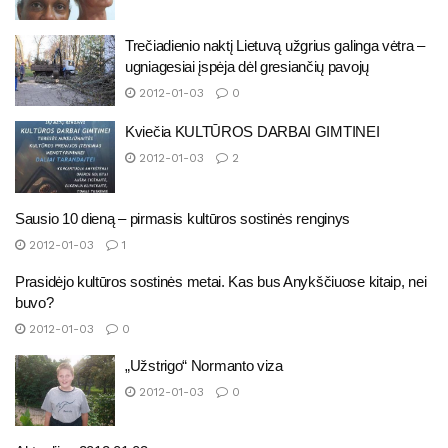
Trečiadienio naktį Lietuvą užgrius galinga vėtra –
ugniagesiai įspėja dėl gresiančių pavojų
2012-01-03
0
Kviečia KULTŪROS DARBAI GIMTINEI
2012-01-03
2
Sausio 10 dieną – pirmasis kultūros sostinės renginys
2012-01-03
1
Prasidėjo kultūros sostinės metai. Kas bus Anykščiuose kitaip, nei
buvo?
2012-01-03
0
„Užstrigo“ Normanto viza
2012-01-03
0