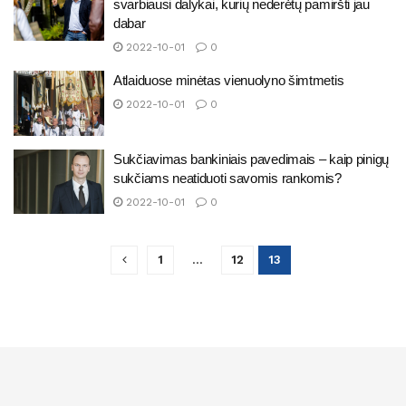
svarbiausi dalykai, kurių nederėtų pamiršti jau
dabar
2022-10-01
0
Atlaiduose minėtas vienuolyno šimtmetis
2022-10-01
0
Sukčiavimas bankiniais pavedimais – kaip pinigų
sukčiams neatiduoti savomis rankomis?
2022-10-01
0
1
…
12
13