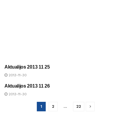
Aktualijos 2013 11 25
UAB „ANYKŠČIŲ ŠILUMA“
NAUJIENOS
2013-11-30
Aktualijos 2013 11 26
UAB „ANYKŠČIŲ ŠILUMA“
NAUJIENOS
2013-11-30
1
2
…
22