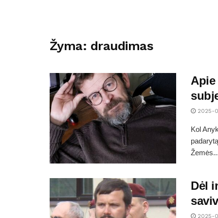
Žyma:
draudimas
Apie
subje
2025-0
Kol Anyk
padarytą
Žemės..
Dėl i
savi
2025-0