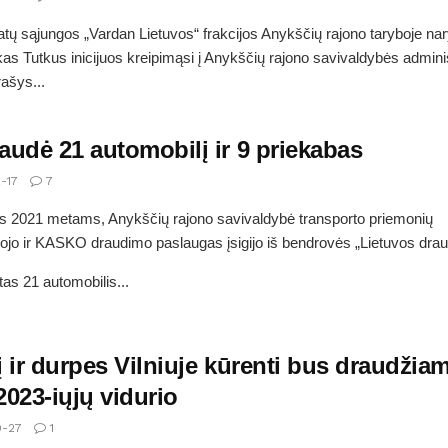
ų sąjungos „Vardan Lietuvos“ frakcijos Anykščių rajono taryboje na
s Tutkus inicijuos kreipimąsi į Anykščių rajono savivaldybės adminis
rašys...
audė 21 automobilį ir 9 priekabas
-17
7
is 2021 metams, Anykščių rajono savivaldybė transporto priemonių
ojo ir KASKO draudimo paslaugas įsigijo iš bendrovės „Lietuvos dra
as 21 automobilis...
 ir durpes Vilniuje kūrenti bus draudžia
023-iųjų vidurio
0-27
1