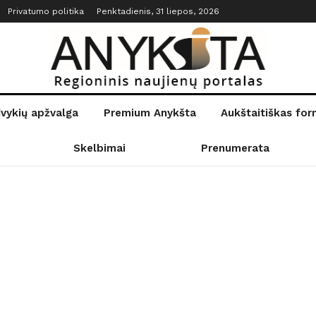
Privatumo politika
Penktadienis, 31 liepos, 2026
įvykių apžvalga
Premium Anykšta
Aukštaitiškas fo
Skelbimai
Prenumerata