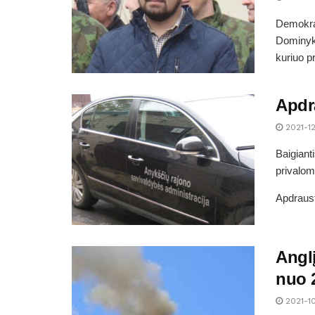
Demokrat
Dominyka
kuriuo p
Apdr
2021-12
Baigiant
privalom
Apdraust
Anglį
nuo 2
2021-1