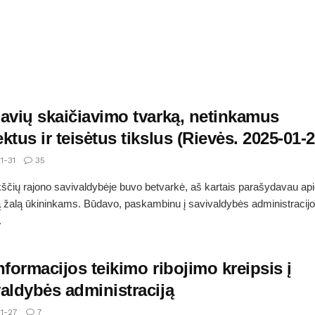
 avių skaičiavimo tvarką, netinkamus
ktus ir teisėtus tikslus (Rievės. 2025-01-2
1-31
35
ščių rajono savivaldybėje buvo betvarkė, aš kartais parašydavau api
 žalą ūkininkams. Būdavo, paskambinu į savivaldybės administracij
.
nformacijos teikimo ribojimo kreipsis į
valdybės administraciją
1-27
7