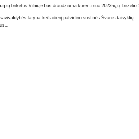
 durpių briketus Vilniuje bus draudžiama kūrenti nuo 2023-iųjų birželio 
 savivaldybės taryba trečiadienį patvirtino sostinės Švaros taisyklių
s,...