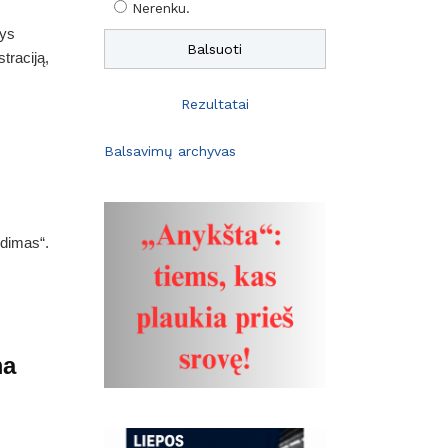
Nerenku.
rys
traciją,
Rezultatai
Balsavimų archyvas
udimas“.
ma