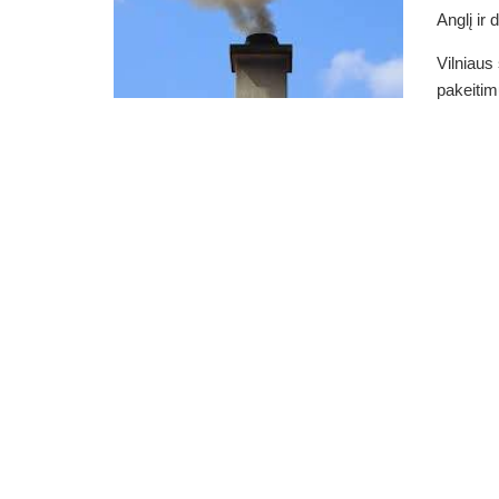
Anglį ir
Vilniaus
pakeitimu