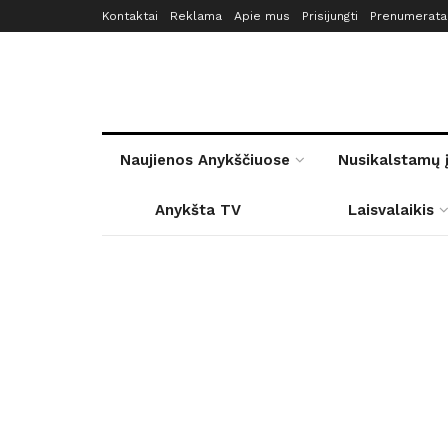
Kontaktai
Reklama
Apie mus
Prisijungti
Prenumerata
Naujienos Anykščiuose
Nusikalstamų 
Anykšta TV
Laisvalaikis