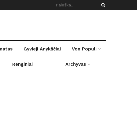
rmatas
Gyvieji Anykščiai
Vox Populi
Renginiai
Archyvas