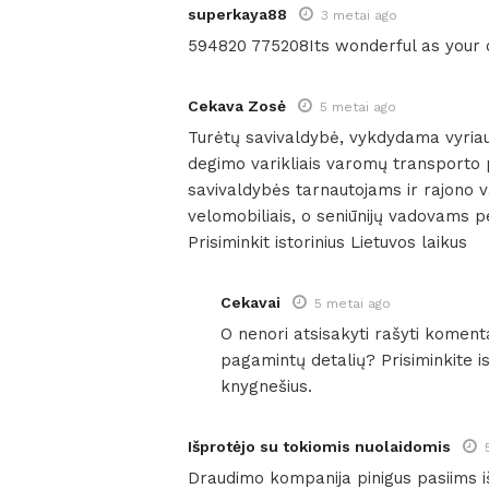
superkaya88
3 metai ago
594820 775208Its wonderful as your ot
Cekava Zosė
5 metai ago
Turėtų savivaldybė, vykdydama vyriaus
degimo varikliais varomų transporto 
savivaldybės tarnautojams ir rajono 
velomobiliais, o seniūnijų vadovams p
Prisiminkit istorinius Lietuvos laikus
Cekavai
5 metai ago
O nenori atsisakyti rašyti komenta
pagamintų detalių? Prisiminkite ist
knygnešius.
Išprotėjo su tokiomis nuolaidomis
Draudimo kompanija pinigus pasiims i