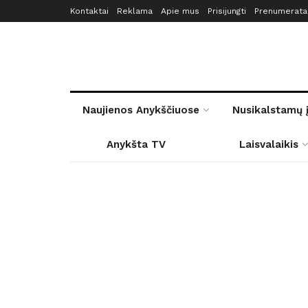
Kontaktai
Reklama
Apie mus
Prisijungti
Prenumerata
Naujienos Anykščiuose
Nusikalstamų 
Anykšta TV
Laisvalaikis