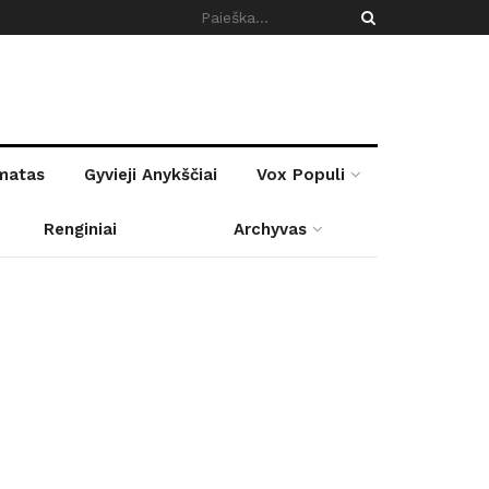
rmatas
Gyvieji Anykščiai
Vox Populi
Renginiai
Archyvas