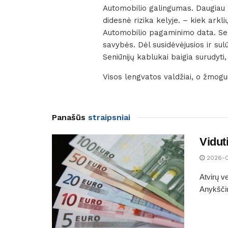
Automobilio galingumas. Daugiau k
didesnė rizika kelyje. – kiek ark
Automobilio pagaminimo data. Sen
savybės. Dėl susidėvėjusios ir su
Seniūnijų kablukai baigia surudyti,
Visos lengvatos valdžiai, o žmogui
Panašūs
straipsniai
Vidut
2026-
Atvirų v
Anykščių