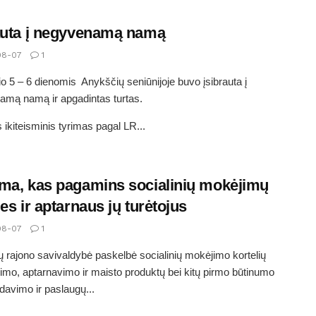
auta į negyvenamą namą
08-07
1
o 5 – 6 dienomis Anykščių seniūnijoje buvo įsibrauta į
mą namą ir apgadintas turtas.
 ikiteisminis tyrimas pagal LR...
ma, kas pagamins socialinių mokėjimų
les ir aptarnaus jų turėtojus
08-07
1
 rajono savivaldybė paskelbė socialinių mokėjimo kortelių
mo, aptarnavimo ir maisto produktų bei kitų pirmo būtinumo
šdavimo ir paslaugų...