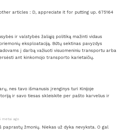
her articles : D, appreciate it for putting up. 675164
ybės ir valstybės žaliąjq politiką mažinti vidaus
priemonių eksploataciją. Būtų sektinas pavyzdys
vadovams į darbą važiuoti visuomeniniu transportu arba
ersėsti ant kinkomojo transporto karietaičių.
rų, nes tavo išmanusis įrenginys turi Kinijoje
oriją ir savo tiesas skleiskite per pašto karvelius ir
5 metai ago
š paprastų žmonių. Niekas už dyka nevyksta. O gal