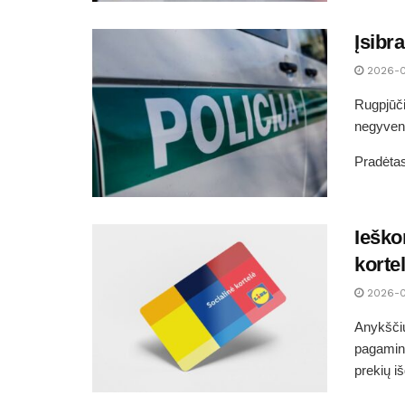
Įsibr
2026-
Rugpjūči
negyvena
Pradėtas
Ieško
korte
2026-
Anykščių
pagamini
prekių i