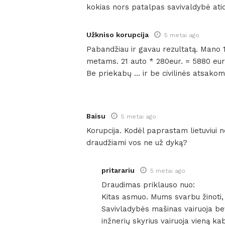
kokias nors patalpas savivaldybė ati
Užkniso korupcija
5 metai ago
Pabandžiau ir gavau rezultatą. Mano 1
metams. 21 auto * 280eur. = 5880 eu
Be priekabų … ir be civilinės atsak
Baisu
5 metai ago
Korupcija. Kodėl paprastam lietuviui 
draudžiami vos ne už dyką?
pritarariu
5 metai ago
Draudimas priklauso nuo:
Kitas asmuo. Mums svarbu žinoti, 
Savivladybės mašinas vairuoja be
inžnerių skyrius vairuoja vieną k