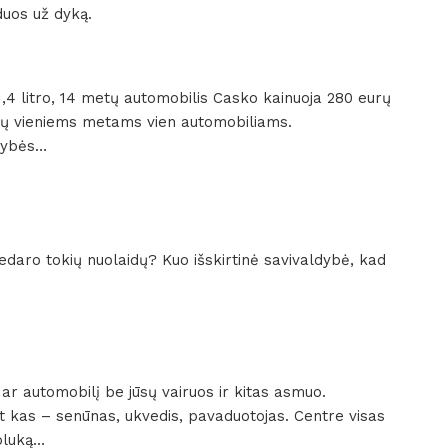
duos už dyką.
,4 litro, 14 metų automobilis Casko kainuoja 280 eurų
rų vieniems metams vien automobiliams.
omybės…
nedaro tokių nuolaidų? Kuo išskirtinė savivaldybė, kad
ar automobilį be jūsų vairuos ir kitas asmuo.
t kas – senūnas, ukvedis, pavaduotojas. Centre visas
abluką…