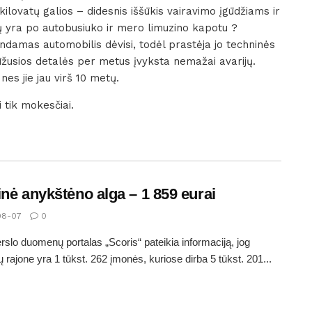
ilovatų galios – didesnis iššūkis vairavimo įgūdžiams ir
lių yra po autobusiuko ir mero limuzino kapotu ?
damas automobilis dėvisi, todėl prastėja jo techninės
lūžusios detalės per metus įvyksta nemažai avarijų.
 nes jie jau virš 10 metų.
 tik mokesčiai.
inė anykštėno alga – 1 859 eurai
08-07
0
erslo duomenų portalas „Scoris“ pateikia informaciją, jog
 rajone yra 1 tūkst. 262 įmonės, kuriose dirba 5 tūkst. 201...