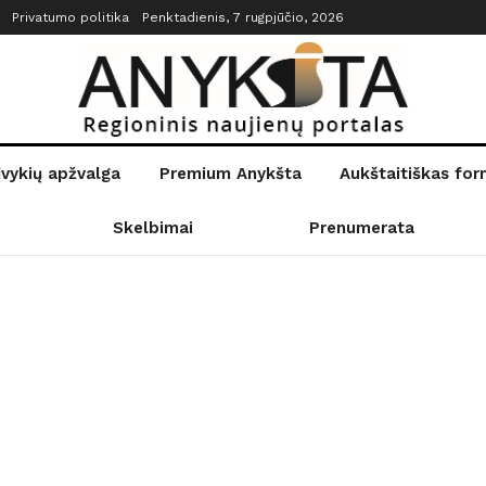
Privatumo politika
Penktadienis, 7 rugpjūčio, 2026
įvykių apžvalga
Premium Anykšta
Aukštaitiškas fo
Skelbimai
Prenumerata