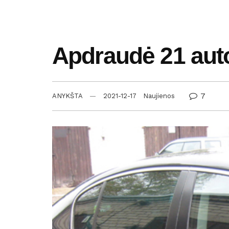
Apdraudė 21 auto
7
ANYKŠTA
2021-12-17
Naujienos