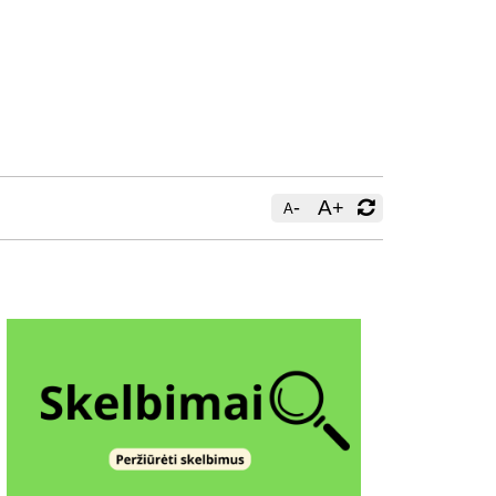
-
A
+
A